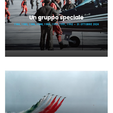
Un gruppo speciale
1984
,
1985
,
1986
,
1988
,
1989
,
1990
,
1991
,
1992
31 OTTOBRE 2024