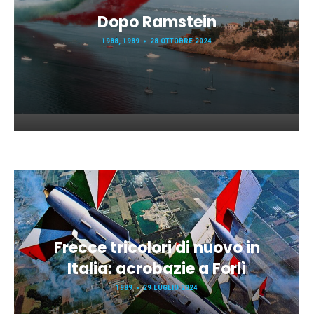
Dopo Ramstein
1988
,
1989
28 OTTOBRE 2024
Frecce tricolori di nuovo in
Italia: acrobazie a Forlì
1989
29 LUGLIO 2024