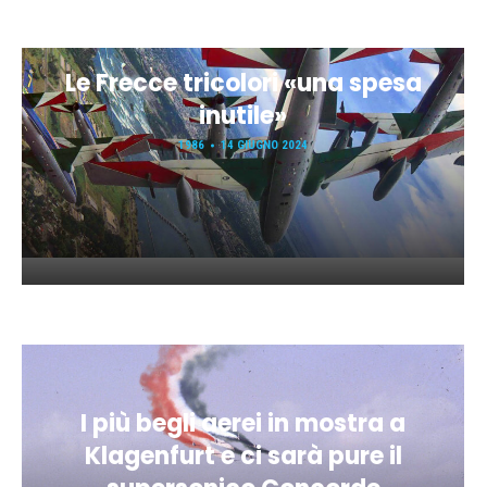
Le Frecce tricolori «una spesa
inutile»
1986
14 GIUGNO 2024
I più begli aerei in mostra a
Klagenfurt e ci sarà pure il