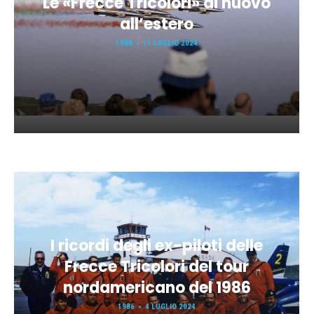
Le «Frecce Tricolori» di nuovo
all’estero
1988
11 LUGLIO 2024
I ricordi degli ex-piloti delle
Frecce Tricolori del tour
nordamericano del 1986
1986
4 LUGLIO 2024