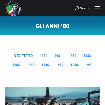
Search
Cerca:
GLI ANNI ’80
Tu sei qui:
VEDI TUTTO
1980
1981
1982
1983
1984
1985
1986
1987
1988
1989