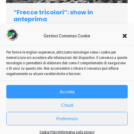
“Frecce tricolori”: show in
anteprima
1981
Di
admin8235
6 Agosto 2023
Lascia un commento
Gestisci Consenso Cookie
Sono sbucati ieri mattina dal grigio della foschia che copriva
Ghedi, in perfetta formazione. Sette aerei azzurri dalla forma
grintosa dello squalo scesi poi a colorare le piste
Per fornire le migliori esperienze, utilizziamo tecnologie come i cookie per
memorizzare e/o accedere alle informazioni del dispositivo. Il consenso a queste
dell’Aerobase. Incassati negli abitacoli a manovrare la cloche i
tecnologie ci permetterà di elaborare dati come il comportamento di navigazione
piloti che tutte le aeronautiche del globo, si dice, ci invidiano.
o ID unici su questo sito. Non acconsentire o ritirare il consenso può influire
negativamente su alcune caratteristiche e funzioni.
Accetta
Chiudi
Preferenze
Cookie Policy
Informativa sulla privacy
Frecce