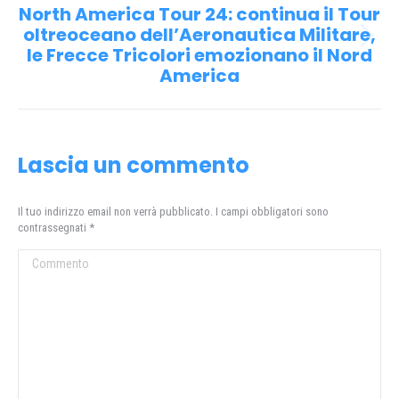
post
North America Tour 24: continua il Tour
oltreoceano dell’Aeronautica Militare,
Prossimo
le Frecce Tricolori emozionano il Nord
post:
America
Lascia un commento
Il tuo indirizzo email non verrà pubblicato. I campi obbligatori sono
contrassegnati
*
Commento