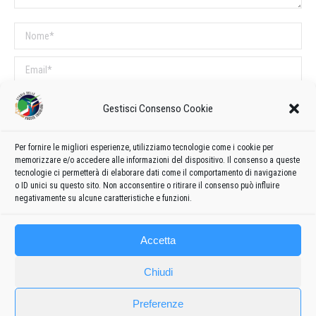
Nome *
Email *
Sito web
Gestisci Consenso Cookie
COMMENTI SUL POST
Per fornire le migliori esperienze, utilizziamo tecnologie come i cookie per
memorizzare e/o accedere alle informazioni del dispositivo. Il consenso a queste
Questo sito utilizza Akismet per ridurre lo spam.
Scopri come vengono
tecnologie ci permetterà di elaborare dati come il comportamento di navigazione
o ID unici su questo sito. Non acconsentire o ritirare il consenso può influire
elaborati i dati derivati dai commenti
.
negativamente su alcune caratteristiche e funzioni.
Accetta
Chiudi
Preferenze