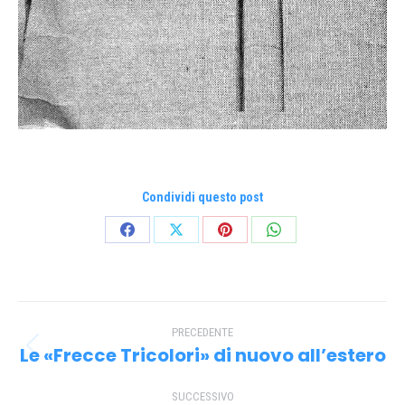
Condividi questo post
Condividi
Condividi
Condividi
Condividi
su
su
su
su
Facebook
X
Pinterest
WhatsApp
Naviga
PRECEDENTE
tra
Le «Frecce Tricolori» di nuovo all’estero
Post
i
precedente:
SUCCESSIVO