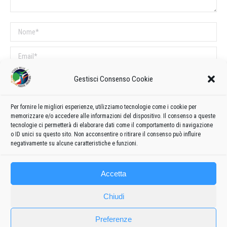
Nome *
Email *
Sito web
Gestisci Consenso Cookie
Per fornire le migliori esperienze, utilizziamo tecnologie come i cookie per
COMMENTI SUL POST
memorizzare e/o accedere alle informazioni del dispositivo. Il consenso a queste
tecnologie ci permetterà di elaborare dati come il comportamento di navigazione
Questo sito utilizza Akismet per ridurre lo spam.
Scopri come vengono
o ID unici su questo sito. Non acconsentire o ritirare il consenso può influire
elaborati i dati derivati dai commenti
.
negativamente su alcune caratteristiche e funzioni.
Accetta
Chiudi
Preferenze