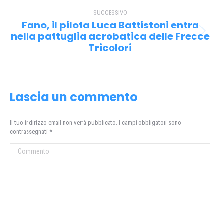
post
SUCCESSIVO
Fano, il pilota Luca Battistoni entra
nella pattuglia acrobatica delle Frecce
Prossimo
Tricolori
post:
Lascia un commento
Il tuo indirizzo email non verrà pubblicato. I campi obbligatori sono
contrassegnati
*
Commento