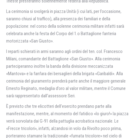
Trieste presteranno solennemente fedeltà alla Repubblica.
La cerimonia si svolgerà in piazza Unità (i cui lati, per l’occasione,
saranno chiusi al traffico), alla presenza dei familiari e della
popolazione: nel corso della solenne cerimonia militare infatti sarà
celebrata anche la festa del Corpo del 1.o Battaglione fanteria
motorizzata »San Giusto».
I reparti schierati in armi saranno agli ordini del ten. col. Francesco
Milani, comandante del Battaglione «San Giusto». Alla cerimonia
parteciperanno inoltre la banda della divisione meccanizzata
«Mantova» e la fanfara dei bersaglieri della brigata «Garibaldi». Alla
cerimonia del giuramento prenderà parte anche il maggiore generale
Ernesto Reginato, medaglia d’oro al valor militare, mentre il Comune
sarà rappresentato dall’assessore Seri.
È previsto che tre elicotteri dell’esercito prendano parte alla
manifestazione, mentre, al momento del fatidico «lo giuro!» la piazza
verrà sorvolata dai G-91 della pattuglia acrobatica nazionale. Le
«Frecce tricolori», infatti, alzandosi in volo da Rivolto poco prima,
porteranno stamane la tradizionale «fumata tricolore» nel cielo di