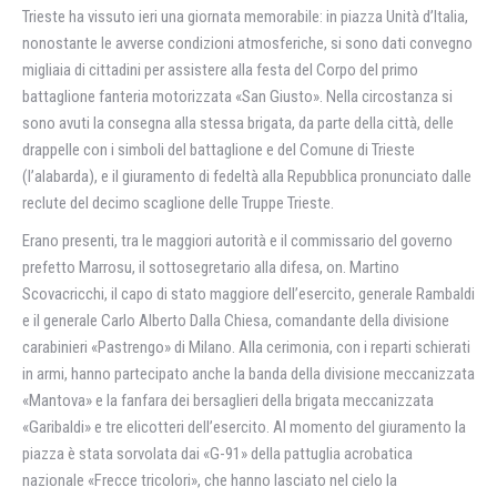
Trieste ha vissuto ieri una giornata memorabile: in piazza Unità d’Italia,
nonostante le avverse condizioni atmosferiche, si sono dati convegno
migliaia di cittadini per assistere alla festa del Corpo del primo
battaglione fanteria motorizzata «San Giusto». Nella circostanza si
sono avuti la consegna alla stessa brigata, da parte della città, delle
drappelle con i simboli del battaglione e del Comune di Trieste
(l’alabarda), e il giuramento di fedeltà alla Repubblica pronunciato dalle
reclute del decimo scaglione delle Truppe Trieste.
Erano presenti, tra le maggiori autorità e il commissario del governo
prefetto Marrosu, il sottosegretario alla difesa, on. Martino
Scovacricchi, il capo di stato maggiore dell’esercito, generale Rambaldi
e il generale Carlo Alberto Dalla Chiesa, comandante della divisione
carabinieri «Pastrengo» di Milano. Alla cerimonia, con i reparti schierati
in armi, hanno partecipato anche la banda della divisione meccanizzata
«Mantova» e la fanfara dei bersaglieri della brigata meccanizzata
«Garibaldi» e tre elicotteri dell’esercito. Al momento del giuramento la
piazza è stata sorvolata dai «G-91» della pattuglia acrobatica
nazionale «Frecce tricolori», che hanno lasciato nel cielo la