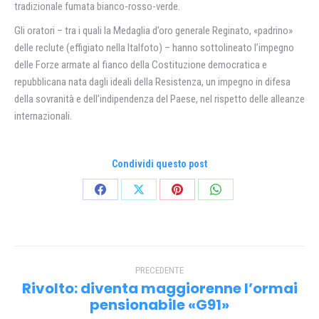
tradizionale fumata bianco-rosso-verde.
Gli oratori – tra i quali la Medaglia d’oro generale Reginato, «padrino»
delle reclute (effigiato nella Italfoto) – hanno sottolineato l’impegno
delle Forze armate al fianco della Costituzione democratica e
repubblicana nata dagli ideali della Resistenza, un impegno in difesa
della sovranità e dell’indipendenza del Paese, nel rispetto delle alleanze
internazionali.
Condividi questo post
Condividi
Condividi
Condividi
Condividi
su
su
su
su
Facebook
X
Pinterest
WhatsApp
Naviga
PRECEDENTE
tra
Rivolto: diventa maggiorenne l’ormai
Post
i
pensionabile «G91»
precedente: