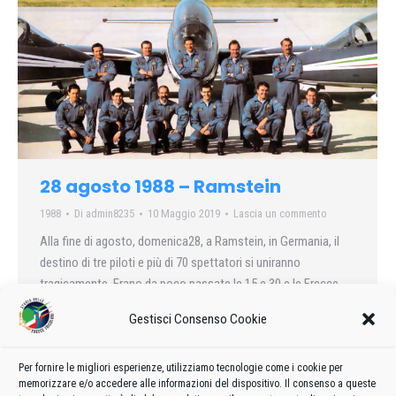
28 agosto 1988 – Ramstein
1988
Di
admin8235
10 Maggio 2019
Lascia un commento
Alla fine di agosto, domenica28, a Ramstein, in Germania, il
destino di tre piloti e più di 70 spettatori si uniranno
tragicamente..Erano da poco passate le 15 e 30 e le Frecce
stavano volando in chiusura di manifestazione, un onore che i
Gestisci Consenso Cookie
tedeschi ci riservavano sempre…
Per fornire le migliori esperienze, utilizziamo tecnologie come i cookie per
memorizzare e/o accedere alle informazioni del dispositivo. Il consenso a queste