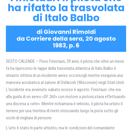
ha rifatto la trasvolata
di Italo Balbo
di Giovanni Rimoldi
da Corriere della sera, 20 agosto
1983, p. 6
SESTO CALENDE — Floro Finistauri, 39 anni, il pilota che oltre un mese
fa ha ripercorso le tappe della trasvolata atlantica di Italo Balbo è
rimasto vittima di un incidente aereo occorsogli mentre eseguiva una
manovra acrobatica al salone dl Oshkosh (Wisconsin) negli Stati Uniti.
L’incidente era avvenuto sabato scorso 6 agosto. Finistauri. che era
alla guida di un aereo «SF 260» con motore a pistoni,stava effettuando
una discesa a «vite». Mentre richiamava il velivolo, il pilota ha urtato il
terreno per una trentina dl metri strisciando lungo la pista sotto gli
occhi di migliaia di persone.
L’urto è stato In parte attutito, ma le condizioni del comandante