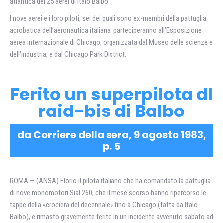
atlantica dei 25 aerei di Italo Balbo.
I nove aerei e i loro piloti, sei dei quali sono ex-membri della pattuglia
acrobatica dell’aeronautica italiana, parteciperanno all’Esposizione
aerea internazionale di Chicago, organizzata dal Museo delle scienze e
dell’industria, e dal Chicago Park District.
Ferito un superpilota dl
raid-bis di Balbo
da Corriere della sera, 9 agosto 1983,
p. 5
ROMA — (ANSA) Florio il pilota italiano che ha comandato la pattuglia
di nove monomotori Sial 260, che il mese scorso hanno ripercorso le
tappe della «crociera del decennale» fino a Chicago (fatta da Italo
Balbo), e rimasto gravemente ferito in un incidente avvenuto sabato ad