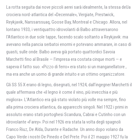
La rotta seguita dai nove piccoli aerei sarà idealmente, la stessa deUa
crociera nord-atlantica del «Decennale», Vergiate, Prestwick,
Reykjavik, Narssarssuaq, Goose Bay, Montreal e Chicago. Allora, nel
lontano 1933, i ventiquattro idrovolanti di Balbo attraversarono
l’Atlantico in due sole tappe, facendo scalo soltanto a Reykjavik: ma
avevano nella pancia serbatoi enormi e potevano ammarare, in caso di
guasti, sulle onde. Balbo aveva già portato quattordici Savoia
Marchetti fino al Brasile — l’impresa era costata cinque morti — e
sapeva il fatto suo. «Pizzo di ferro» era stato si un manganellatore ,
ma era anche un uomo di grande intuito e un ottimo organizzatore.
Gli SS 55 X erano di legno, disegnati, nel 1924, dall’ingegner Marchetti il
quale affermava che «il legno è come il vino, più invecchia e più
migliora». L’Atlantico era già stato violato più volle ma sempre, fino
alla prima crociera atlantica, da apparecchi singoli. Nel 1922 i primi in
assoluto erano stati portoghesi Scandura, Cabrai e Cutinho con un
idrovolante «Farey». Poi nel 1926 era stata la volta degli spagnoli
Franco Riuz, De Alda, Durante e Radache. Un anno dopo volano da
Capo Verde i nostri De Pinedo e Del Prete. Poi il 21 maggio 1927 fu la