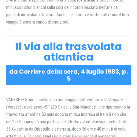
minuscoli siluri bianchi sulla scia del ricordo lasciato nell’aria dai
panciuti idrovolanti di allora. Anche se l’uomo é stato sulla Luna il loro
viaggio è ancora carico di emozioni.
Il via alla trasvolata
atlantica
da Corriere della sera, 4 luglio 1983, p.
5
VARESE — Sono decollati Ieri pomeriggio dall’aeroporto dl Vergiate
(Varese) i nove aerei «SF 260 C» della Siai-Marchetti che ripeteranno la
trasvolata atlantica 50 anni dopo la mitica impresa dl Italo Balbo che,
nel 1933, capeggiò una pattuglia dl 25 idrovolanti Savoiamarchetti «S
55 X» partita da Orbetello e atterrata, dopo 56 ore e 40 minuti di volo
effettivo, a Chicago. Quel raid di Italo Balbo segnò il passaggio