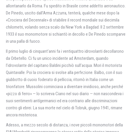
allontanarlo da Roma. Fu spedito in Brasile come addetto aeronautico.
De Pinedo, uscito dall’Arma Azzurra, tenterà, qualche mese dopo la
«Crociera del Decennale» di stabilire il record mondiale sui diecimila
chilometri, volando senza scalo da New York a Bagdad. Il 2 settembre
1933 il suo monomotore si schiantò in decollo e De Pinedo scomparve
in una palla di fuoco.
Il primo luglio di cinquant’anni fa i ventiquattro idrovolanti decollarono
da Orbetello. Ci fu un unico incidente ad Amsterdam, quando
l’idrovolante del capitano Baldini picchiò sull’acqua. Mori il motorista
Quintavalle. Poi la crociera si svolse alla perfezione. Balbo, con il suo
giubbotto di cuoio foderato di pelliccia, ritornò in Italia come un
trionfatore. Mussolini cominciava a diventare invidioso, anche perché
«pizzo di ferro» — lo scriveva Ciano nel suo diario — non nascondeva i
suoi sentimenti antígermanici ed era contrario alle discriminazioni
contro gli ebrei. La sua morte nel cielo di Tobruk, giugno 1941, rimane
ancora misteriosa.
Adesso, a mezzo secolo di distanza, i nove piccoli monomotori della
SIAI Marchetti ripercorreranno la stessa rotta della storica impresa,