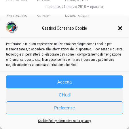
Incidente, 21 marzo 2010 – riparato
720 / 48-005 SF.260C I-RAIW, N62FD
721 / 48-006 SF.260C I-RAIU, N63FD
Gestisci Consenso Cookie
722 / 48-007 SF.260C I-RAID, (N64FD)
Incidente, 06 agosto 1983
Per fornire le migliori esperienze, utilizziamo tecnologie come i cookie per
memorizzare e/o accedere alle informazioni del dispositivo. Il consenso a queste
723 / 49-001 SF.260C I-RAIE, N65FD
tecnologie ci permetterà di elaborare dati come il comportamento di navigazione
Incidente, 30 gennaio 2000
o ID unici su questo sito. Non acconsentire o ritirare il consenso può influire
negativamente su alcune caratteristiche e funzioni.
724 / 49-002 SF.260C I-RAIY, N66FD
Fonte: www.siai-marchetti.nl
Accetta
Approntare un viaggio così lungo con un piccolo aeroplano,
Chiudi
monomotore ad elica, non fu cosa di poco conto, e per di più abbinare
alla trasvolata atlantica dimostrazioni in volo da parte di una
Preferenze
formazione, allietando il pubblico di appassionati ed eventuali futuri
acquirenti.
Cookie Policy
Informativa sulla privacy
Sotto la guida di Spairani, che dirigeva tutte le spese, il gruppo di piloti