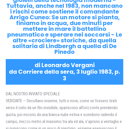
Tuttavia, anche nel 1983, non mancano
i rischi come sostiene il comandante
Arrigo Cuneo: Se un motore si pianta,
finiamo in acqua, due minuti per
mettere in mare il battellino
pneumatico e sperare nei soccorsi - Le
altre «crociere» storiche, da quella
solitaria di Lindbergh a quella di De
Pinedo
di Leonardo Vergani
da Corriere della sera, 3 luglio 1983, p.
3
DAL NOSTRO INVIATO SPECIALE
VERGIATE — Decollano insieme, tutti e nove, come se fossero tirati
verso il cielo da un filo invisibile, spariscono all’orizzonte prendendo
quota, poi escono da una bianca nube estiva e scendono radendo il
campo, mezzo metro al massimo tra ala ed ala, s’aprono a ventaglio e
si riuniscono come in un gioco di prestigio, assieme eseguiscono il