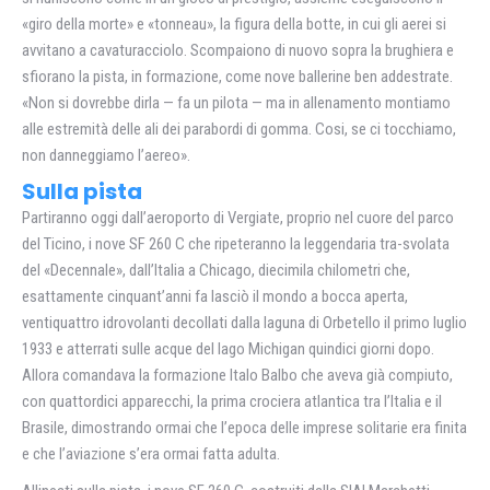
«giro della morte» e «tonneau», la figura della botte, in cui gli aerei si
avvitano a cavaturacciolo. Scompaiono di nuovo sopra la brughiera e
sfiorano la pista, in formazione, come nove ballerine ben addestrate.
«Non si dovrebbe dirla — fa un pilota — ma in allenamento montiamo
alle estremità delle ali dei parabordi di gomma. Cosi, se ci tocchiamo,
non danneggiamo l’aereo».
Sulla pista
Partiranno oggi dall’aeroporto di Vergiate, proprio nel cuore del parco
del Ticino, i nove SF 260 C che ripeteranno la leggendaria tra-svolata
del «Decennale», dall’Italia a Chicago, diecimila chilometri che,
esattamente cinquant’anni fa lasciò il mondo a bocca aperta,
ventiquattro idrovolanti decollati dalla laguna di Orbetello il primo luglio
1933 e atterrati sulle acque del lago Michigan quindici giorni dopo.
Allora comandava la formazione Italo Balbo che aveva già compiuto,
con quattordici apparecchi, la prima crociera atlantica tra l’Italia e il
Brasile, dimostrando ormai che l’epoca delle imprese solitarie era finita
e che l’aviazione s’era ormai fatta adulta.