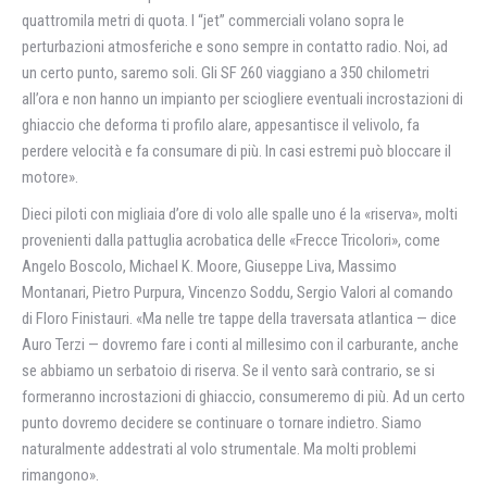
quattromila metri di quota. I “jet” commerciali volano sopra le
perturbazioni atmosferiche e sono sempre in contatto radio. Noi, ad
un certo punto, saremo soli. Gli SF 260 viaggiano a 350 chilometri
all’ora e non hanno un impianto per sciogliere eventuali incrostazioni di
ghiaccio che deforma ti profilo alare, appesantisce il velivolo, fa
perdere velocità e fa consumare di più. In casi estremi può bloccare il
motore».
Dieci piloti con migliaia d’ore di volo alle spalle uno é la «riserva», molti
provenienti dalla pattuglia acrobatica delle «Frecce Tricolori», come
Angelo Boscolo, Michael K. Moore, Giuseppe Liva, Massimo
Montanari, Pietro Purpura, Vincenzo Soddu, Sergio Valori al comando
di Floro Finistauri. «Ma nelle tre tappe della traversata atlantica — dice
Auro Terzi — dovremo fare i conti al millesimo con il carburante, anche
se abbiamo un serbatoio di riserva. Se il vento sarà contrario, se si
formeranno incrostazioni di ghiaccio, consumeremo di più. Ad un certo
punto dovremo decidere se continuare o tornare indietro. Siamo
naturalmente addestrati al volo strumentale. Ma molti problemi
rimangono».