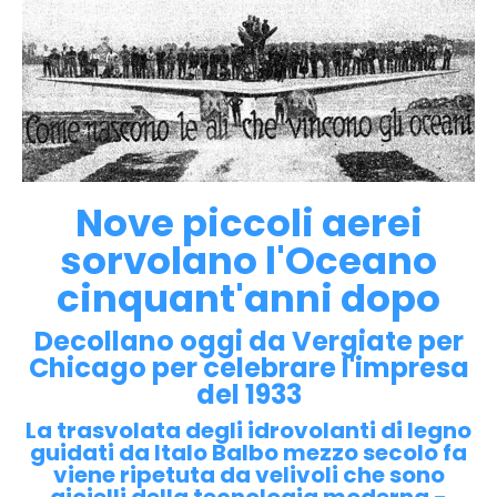
Nove piccoli aerei
sorvolano l'Oceano
cinquant'anni dopo
Decollano oggi da Vergiate per
Chicago per celebrare l'impresa
del 1933
La trasvolata degli idrovolanti di legno
guidati da Italo Balbo mezzo secolo fa
viene ripetuta da velivoli che sono
gioielli della tecnologia moderna -