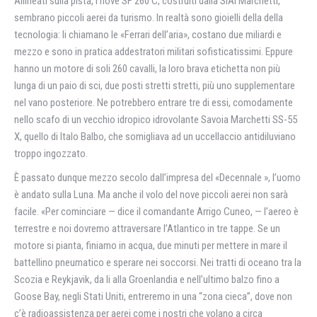
Allineati sulla pista, i nove SF 260 C, costruiti dalla SIAI Marchetti,
sembrano piccoli aerei da turismo. In realtà sono gioielli della della
tecnologia: li chiamano le «Ferrari dell’aria», costano due miliardi e
mezzo e sono in pratica addestratori militari sofisticatissimi. Eppure
hanno un motore di soli 260 cavalli, la loro brava etichetta non più
lunga di un paio di sci, due posti stretti stretti, più uno supplementare
nel vano posteriore. Ne potrebbero entrare tre di essi, comodamente
nello scafo di un vecchio idropico idrovolante Savoia Marchetti SS-55
X, quello di Italo Balbo, che somigliava ad un uccellaccio antidiluviano
troppo ingozzato.
È passato dunque mezzo secolo dall’impresa del «Decennale », l’uomo
è andato sulla Luna. Ma anche il volo del nove piccoli aerei non sarà
facile. «Per cominciare — dice il comandante Arrigo Cuneo, — l’aereo è
terrestre e noi dovremo attraversare l’Atlantico in tre tappe. Se un
motore si pianta, finiamo in acqua, due minuti per mettere in mare il
battellino pneumatico e sperare nei soccorsi. Nei tratti di oceano tra la
Scozia e Reykjavik, da li alla Groenlandia e nell’ultimo balzo fino a
Goose Bay, negli Stati Uniti, entreremo in una “zona cieca”, dove non
c’è radioassistenza per aerei come i nostri che volano a circa