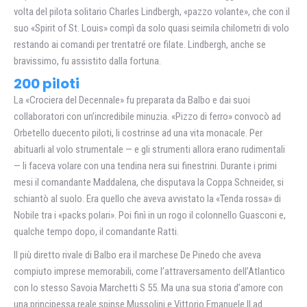
volta del pilota solitario Charles Lindbergh, «pazzo volante», che con il
suo «Spirit of St. Louis» compì da solo quasi seimila chilometri di volo
restando ai comandi per trentatré ore filate. Lindbergh, anche se
bravissimo, fu assistito dalla fortuna.
200 piloti
La «Crociera del Decennale» fu preparata da Balbo e dai suoi
collaboratori con un’incredibile minuzia. «Pizzo di ferro» convocò ad
Orbetello duecento piloti, li costrinse ad una vita monacale. Per
abituarli al volo strumentale — e gli strumenti allora erano rudimentali
— li faceva volare con una tendina nera sui finestrini. Durante i primi
mesi il comandante Maddalena, che disputava la Coppa Schneider, si
schiantò al suolo. Era quello che aveva avvistato la «Tenda rossa» di
Nobile tra i «packs polari». Poi finì in un rogo il colonnello Guasconi e,
qualche tempo dopo, il comandante Ratti.
Il più diretto rivale di Balbo era il marchese De Pinedo che aveva
compiuto imprese memorabili, come l’attraversamento dell’Atlantico
con lo stesso Savoia Marchetti S 55. Ma una sua storia d’amore con
una principessa reale spinse Mussolini e Vittorio Emanuele II ad