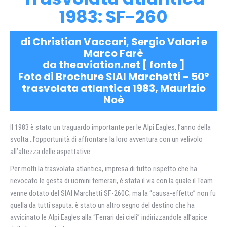
1983: SF-260
di Christian Vaccari, Sergio Valori e
Marco Farè
da theaviation.net [
fonte
]
Foto di Brochure SIAI Marchetti – 50°
trasvolata atlantica 1983, Maurizio
Noè
Il 1983 è stato un traguardo importante per le Alpi Eagles, l’anno della
svolta…l’opportunità di affrontare la loro avventura con un velivolo
all’altezza delle aspettative.
Per molti la trasvolata atlantica, impresa di tutto rispetto che ha
rievocato le gesta di uomini temerari, è stata il via con la quale il Team
venne dotato del SIAI Marchetti SF-260C; ma la “causa-effetto” non fu
quella da tutti saputa: è stato un altro segno del destino che ha
avvicinato le Alpi Eagles alla “Ferrari dei cieli” indirizzandole all’apice