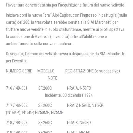
l’avventura concordata sia per l’acquisizione futura del nuovo velivolo.
Iniziava così la nuova “era” Alpi Eagles, con l’ingresso in pattuglia (sulla
carta) del 260; la trasvolata sarebbe servita alla SIAI Marchetti per
fruttare nuove vendite in suolo statunitense, mentre ai piloti spettava
la conduzione di 9 velivoli (in vendita) oltre all’abilitazione e
ambientamento sulla nuova macchina.
Di seguito, l’elenco dei velivoli messi a disposizione da SIAI Marchetti
per l’evento:
NUMERO SERIE MODELLO REGISTRAZIONE (e successive)
NOTE
716 / 48-001 SF.260C I-RAIA, N58FD
Incidente, 03 dicembre 1994
717 / 48-002 SF.260C I-RAIV, N59FD, N15KP,
(N16KP), N15KP, N750ME, N25ME
718 / 48-003 SF.260C I-RAIX, N60FD
719 / 48-004 SF.260C I-RAIJ, N61FD