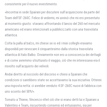
consistente per il nuovo investimento.
«Incontrai in sede Spairani per discutere sull’acquisizione da parte del
Team dell’SF-260C. Felice di vedermi, mi avvisò che mi ero presentato
al momento giusto: stavano affrontando il lancio del 260 nel mercato
americano ed erano intenzionati a pubblicizzarlo con una trasvolata
atlantica.
Colta la palla al balzo, mi chiese se io ed i miei colleghi eravamo
disponibili per rievocare il cinquantesimo dalla storica trasvolata
atlantica di Italo Balbo. Ovviamente non ero a conoscenza dei dettagli
e di come avremmo strutturato il viaggio, ciò che mi interessava era il
risvolto sull’acquisto dei velivoli.
Andai diretto al nocciolo del discorso e chiesi a Spairani che
condizioni ci sarebbero state se accettavamo la sua iniziativa. Ottenni
una risposta netta: ci avrebbe venduto 4 SF-260C nuovi di fabbrica con
uno sconto del 50%!».
Tornato a Thiene, Vincenzo riferì ciò che si erano detti lui e Spairani a
Valentino e Team, riscuotendo consensi ed entusiasmo, sia per