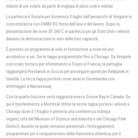
milioni di ore volate da parte di migliaia di piloti civili e militari.
La partenza è fissata per domenica 3 luglio dall’aeroporto di Vergiate in
concomitanza con il MAV 83, festa dell’aria e del lavoro. Dopo la
presentazione dei nove SF 260 C in partenza per gli Stati Uniti i velivoli
daranno la dimostrazione in volo delle loro capacità.
È previsto un programma di volo in formazione a nove ed uno
acrobatico a sei. Sei le tappe programmate fino a Chicago. Da Vergiate
con scalo tecnico per rifornimento a Trojes in Francia, la pattuglia
raggiungerà Prestwick in Scozia per proseguire quindi per Reljkjavik in
Islanda. La terza tappa porterà i nove aerei in Groenlandia con
atterraggio a Narsassuaq.
Con la quarta frazione verrà raggiunta invece Goose Bay in Canada. Da
qui il trasferimento a Montreal. Infine la sesta tappa porterà i velivoli a
Chicago dove il 14 luglio è prevista una conferenza stampa
organizzata dal Museum of Science and Industry e dal Chicago Park
District, durante la quale verranno presentati i festeggiamenti
programmati per il cinquantesimo della trasvolata atlantica, per il