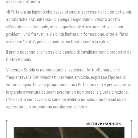
della loro notorietà.
«Il Pitts era un biplano che aveva ottenuto successi nelle competizioni
acrobatiche statunitensi», ci spiega Sergio Valori, «Molto adatto
all’acrobazia individuale, ma per quella collettiva presentava alcuni
problemi, uno fra tutti la visibilità limitata in formazione, oltre al fatto
di essere “lento”, penalizzandoci nei trasferimenti in volo».
Il primo accenno di un possibile cambio di cavalleria venne proposto da
Pietro Purpura.
Vincenzo Soddu ci ricorda come si svolsero i fatti: «Purpura, che
frequentava la SIAI Marchetti per varie amicizie, espresse l’ipotesi di
voltare pagina. Un vero programma con i Pitts non ci fu e per vari motivi
la grande avventura da team acrobatico non prese la giusta direzione.
L’SF-260, a suo avviso, si sarebbe rivelato un valido mezzo sul quale
approntare un programma acrobatico ad hoc».