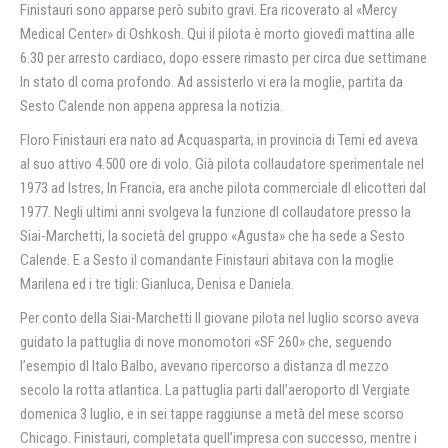
Finistauri sono apparse però subito gravi. Era ricoverato al «Mercy
Medical Center» di Oshkosh. Qui il pilota è morto giovedì mattina alle
6.30 per arresto cardiaco, dopo essere rimasto per circa due settimane
In stato dl coma profondo. Ad assisterlo vi era la moglie, partita da
Sesto Calende non appena appresa la notizia.
Floro Finistauri era nato ad Acquasparta, in provincia di Temi ed aveva
al suo attivo 4.500 ore di volo. Già pilota collaudatore sperimentale nel
1973 ad Istres, In Francia, era anche pilota commerciale dl elicotteri dal
1977. Negli ultimi anni svolgeva la funzione dl collaudatore presso la
Siai-Marchetti, la società del gruppo «Agusta» che ha sede a Sesto
Calende. E a Sesto il comandante Finistauri abitava con la moglie
Marilena ed i tre tigli: Gianluca, Denisa e Daniela.
Per conto della Siai-Marchetti ll giovane pilota nel luglio scorso aveva
guidato la pattuglia di nove monomotori «SF 260» che, seguendo
l’esempio dl Italo Balbo, avevano ripercorso a distanza dl mezzo
secolo la rotta atlantica. La pattuglia parti dall’aeroporto dl Vergiate
domenica 3 luglio, e in sei tappe raggiunse a metà del mese scorso
Chicago. Finistauri, completata quell’impresa con successo, mentre i