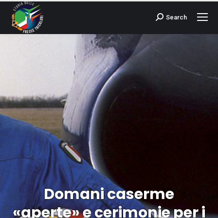
Search
Cerca:
Domani caserme
«aperte» e cerimonie per i
Tu sei qui: