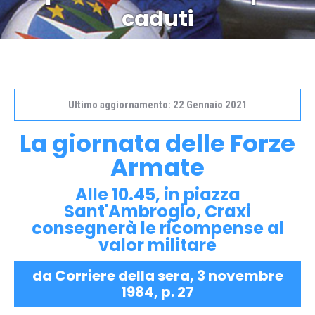
caduti
Ultimo aggiornamento: 22 Gennaio 2021
La giornata delle Forze
Armate
Alle 10.45, in piazza
Sant'Ambrogio, Craxi
consegnerà le ricompense al
valor militare
da Corriere della sera, 3 novembre
1984, p. 27