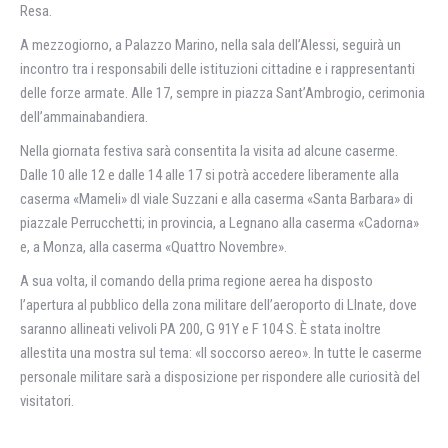
Resa.
A mezzogiorno, a Palazzo Marino, nella sala dell’Alessi, seguirà un
incontro tra i responsabili delle istituzioni cittadine e i rappresentanti
delle forze armate. Alle 17, sempre in piazza Sant’Ambrogio, cerimonia
dell’ammainabandiera.
Nella giornata festiva sarà consentita la visita ad alcune caserme.
Dalle 10 alle 12 e dalle 14 alle 17 si potrà accedere liberamente alla
caserma «Mameli» dl viale Suzzani e alla caserma «Santa Barbara» di
piazzale Perrucchetti; in provincia, a Legnano alla caserma «Cadorna»
e, a Monza, alla caserma «Quattro Novembre».
A sua volta, il comando della prima regione aerea ha disposto
l’apertura al pubblico della zona militare dell’aeroporto di Llnate, dove
saranno allineati velivoli PA 200, G 91Y e F 104 S. È stata inoltre
allestita una mostra sul tema: «Il soccorso aereo». In tutte le caserme
personale militare sarà a disposizione per rispondere alle curiosità del
visitatori.