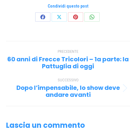
Condividi questo post
Condividi
Condividi
Condividi
Condividi
su
su
su
su
Facebook
X
Pinterest
WhatsApp
Naviga
PRECEDENTE
tra
60 anni di Frecce Tricolori – 1a parte: la
Post
i
Pattuglia di oggi
precedente:
post
SUCCESSIVO
Dopo l’impensabile, lo show deve
Prossimo
andare avanti
post:
Lascia un commento