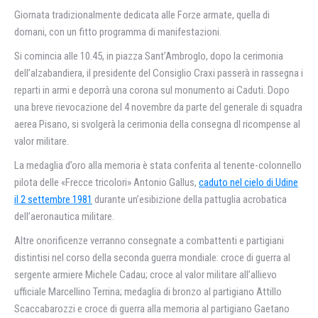
Giornata tradizionalmente dedicata alle Forze armate, quella di
domani, con un fitto programma di manifestazioni.
Si comincia alle 10.45, in piazza Sant’Ambroglo, dopo la cerimonia
dell’alzabandiera, il presidente del Consiglio Craxi passerà in rassegna i
reparti in armi e deporrà una corona sul monumento ai Caduti. Dopo
una breve rievocazione del 4 novembre da parte del generale di squadra
aerea Pisano, si svolgerà la cerimonia della consegna dl ricompense al
valor militare.
La medaglia d’oro alla memoria è stata conferita al tenente-colonnello
pilota delle «Frecce tricolori» Antonio Gallus,
caduto nel cielo di Udine
il 2 settembre 1981
durante un’esibizione della pattuglia acrobatica
dell’aeronautica militare.
Altre onorificenze verranno consegnate a combattenti e partigiani
distintisi nel corso della seconda guerra mondiale: croce di guerra al
sergente armiere Michele Cadau; croce al valor militare all’allievo
ufficiale Marcellino Terrina; medaglia di bronzo al partigiano Attillo
Scaccabarozzi e croce di guerra alla memoria al partigiano Gaetano