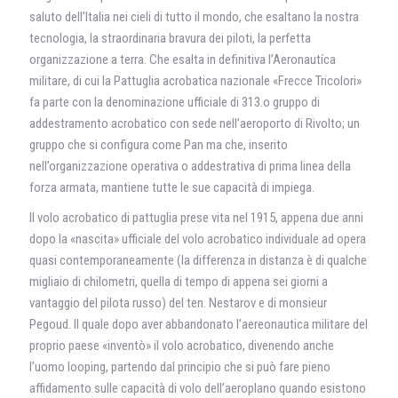
saluto dell’Italia nei cieli di tutto il mondo, che esaltano la nostra
tecnologia, la straordinaria bravura dei piloti, la perfetta
organizzazione a terra. Che esalta in definitiva l’Aeronautíca
militare, di cui la Pattuglia acrobatica nazionale «Frecce Tricolori»
fa parte con la denominazione ufficiale di 313.o gruppo di
addestramento acrobatico con sede nell’aeroporto di Rivolto; un
gruppo che si configura come Pan ma che, inserito
nell’organizzazione operativa o addestrativa di prima linea della
forza armata, mantiene tutte le sue capacità di impiega.
Il volo acrobatico di pattuglia prese vita nel 1915, appena due anni
dopo la «nascita» ufficiale del volo acrobatico individuale ad opera
quasi contemporaneamente (la differenza in distanza è di qualche
migliaio di chilometri, quella di tempo di appena sei giorni a
vantaggio del pilota russo) del ten. Nestarov e di monsieur
Pegoud. Il quale dopo aver abbandonato l’aereonautica militare del
proprio paese «inventò» il volo acrobatico, divenendo anche
l’uomo looping, partendo dal principio che si può fare pieno
affidamento sulle capacità di volo dell’aeroplano quando esistono