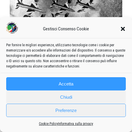
Gestisci Consenso Cookie
Alla festa del 313.o
Per fornire le migliori esperienze, utilizziamo tecnologie come i cookie per
memorizzare e/o accedere alle informazioni del dispositivo. Il consenso a queste
gruppo interverranno
tecnologie ci permetterà di elaborare dati come il comportamento di navigazione
o ID unici su questo sito. Non acconsentire o ritirare il consenso può influire
anche il Presidente
negativamente su alcune caratteristiche e funzioni.
Cossiga e il ministro
della Difesa Spadolini
Accetta
Celebrate a Rivolto le
Chiudi
Frecce tricolori
Preferenze
Il 25° alla presenza di Cossiga
Cookie Policy
Informativa sulla privacy
Centinaia di migliaia di spettatori - Il