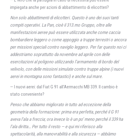
— È vero che la pattuglia in caso di necessità può essere
impiegata anche per azioni di abbattimento di elicotteri?
Non solo abbattimenti di elicotteri. Questo è uno dei suoi tanti
compiti operativi. La Pan, cioè il 313.mo Gruppo, oltre alle
manifestazioni aeree può essere utilizzata anche come caccia
bombardiere leggero o come appoggio a truppe terrestri o ancora
per missioni speciali contro naviglio leggero. Per far questo noi ci
addestriamo soprattutto da novembre ad aprile con delle
esercitazioni al poligono utilizzando l’armamento di bordo del
velivolo, con delle missioni simulate contro truppe alpine (i nuovi
aerei in montagna sono fantastici) e anche sul mare.
— I nuovi aerei: dal Fiat G 91 all’Aermacchi MB 339. Il cambio è
stato conveniente?
Penso che abbiamo migliorato in tutto ad eccezione della
geometria della formazione: prima era perfetta, perché il G 91
aveva l’ala a freccia; ora invece lo è un po’ meno perché il 339 ha
l’ala diritta… Per tutto il resto — e qui mi riferisco alla
spettacolarità, alla manovrabilità e alla sicurezza — abbiàmo