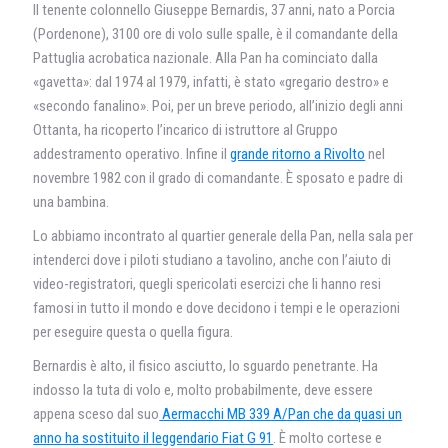
Il tenente colonnello Giuseppe Bernardis, 37 anni, nato a Porcia
(Pordenone), 3100 ore di volo sulle spalle, è il comandante della
Pattuglia acrobatica nazionale. Alla Pan ha cominciato dalla
«gavetta»: dal 1974 al 1979, infatti, è stato «gregario destro» e
«secondo fanalino». Poi, per un breve periodo, all’inizio degli anni
Ottanta, ha ricoperto l’incarico di istruttore al Gruppo
addestramento operativo. Infine il
grande ritorno a Rivolto
nel
novembre 1982 con il grado di comandante. È sposato e padre di
una bambina.
Lo abbiamo incontrato al quartier generale della Pan, nella sala per
intenderci dove i piloti studiano a tavolino, anche con l’aiuto di
video-registratori, quegli spericolati esercizi che li hanno resi
famosi in tutto il mondo e dove decidono i tempi e le operazioni
per eseguire questa o quella figura.
Bernardis è alto, il fisico asciutto, lo sguardo penetrante. Ha
indosso la tuta di volo e, molto probabilmente, deve essere
appena sceso dal suo
Aermacchi MB 339 A/Pan che da quasi un
anno ha sostituito il leggendario Fiat G 91
. È molto cortese e