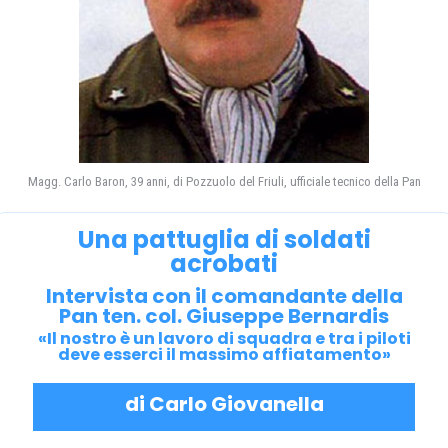
Magg. Carlo Baron, 39 anni, di Pozzuolo del Friuli, ufficiale tecnico della Pan
Una pattuglia di soldati
acrobati
Intervista con il comandante della
Pan ten. col. Giuseppe Bernardis
«Il nostro è un lavoro di squadra e tra i piloti
deve esserci il massimo affiatamento»
di Carlo Giovanella