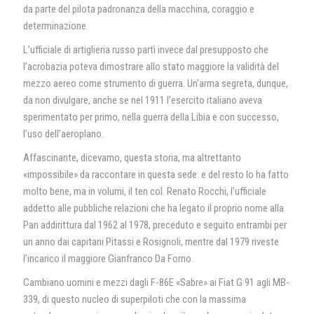
da parte del pilota padronanza della macchina, coraggio e
determinazione.
L’ufficiale di artiglieria russo partì invece dal presupposto che
l’acrobazia poteva dimostrare allo stato maggiore la validità del
mezzo aereo come strumento di guerra. Un’arma segreta, dunque,
da non divulgare, anche se nel 1911 l’esercito italiano aveva
sperimentato per primo, nella guerra della Libia e con successo,
l’uso dell’aeroplano.
Affascinante, dicevamo, questa storia, ma altrettanto
«impossibile» da raccontare in questa sede: e del resto lo ha fatto
molto bene, ma in volumi, il ten col. Renato Rocchi, l’ufficiale
addetto alle pubbliche relazioni che ha legato il proprio nome alla
Pan addirittura dal 1962 al 1978, preceduto e seguito entrambi per
un anno dai capitani Pitassi e Rosignoli, mentre dal 1979 riveste
l’incarico il maggiore Gianfranco Da Forno.
Cambiano uomini e mezzi dagli F-86E «Sabre» ai Fiat G 91 agli MB-
339, di questo nucleo di superpiloti che con la massima