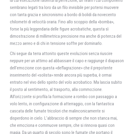
la cui esecuzione rasenta la perfezione, un team i cui componenti
sembrano legati tra loro da un filo invisibile per potersi muovere
con tanta grazia e sincronismo a bordo di bolidi da novecento
chilometri di velocità oraria. Fino allo scoppio della «bomba»,
forse la più leggendaria delle figure acrobatiche, questa sì
dimostrazione di millimetrica precisione ma anche di potenza del
mezzo aereo e di chi in tensione soffre per dominarlo.
Chi segue da terra attonito queste evoluzioni senza riuscire
neppure per un attimo ad abbassare il capo e raggiunge il diapason
dell’emozione con questa «deflagrazione» che il prepotente
inserimento del «solista» rende ancora più superba, è ormai
entrato nel vivo dello spirito del volo acrobatico. Ma lascia subito
il posto al sentimento, al trasporto, alla commozione.
All’orizzonte si profila la formazione a rombo con passaggio a
volo lento, in configurazione di atterraggio, con la fantastica
cascata delle fumate tricolori che malinconicamente si
disperdono in cielo. L’abbraccio di sempre che non stanca mai,
che emoziona e commuove sempre, che si rinnova quasi con
magia. Da un quarto di secolo sono le fumate che portano il