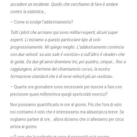
accadere un incidente. Quello che cerchiamo di fare è andare
contro la statistica…
— Come si svolge l’addestramento?
Tutti i piloti che arrivano qui sono militari esperti, alcuni super
esperti. Li iniziamo a questo particolare tipo di volo
progressivamente. Mi spiego meglio. L’addestramento comincia
con due velivoli: su uno sale il «novizio» e sull’altro il «leader» che
lo guida. Da due gli aerei diventano tre, poi quattro, cinque… fino a
raggiungere, al termine del chiamiamolo corso, la nostra
formazione standard che è di nove velivoli più un «solista».
— Quante ore giornaliere sono necessarie per riuscire a fare con
precisione quasi millimetrica quegli spericolati esercizi?
Non possiamo quantificarlo in ore al giorno. Più che l’ora di volo
noi contiamo il volo che è intensissimo ma abbastanza breve. Se
vogliamo parlare di ore… allora diciamo che ci alleniamo per circa
un’ora al giorno.