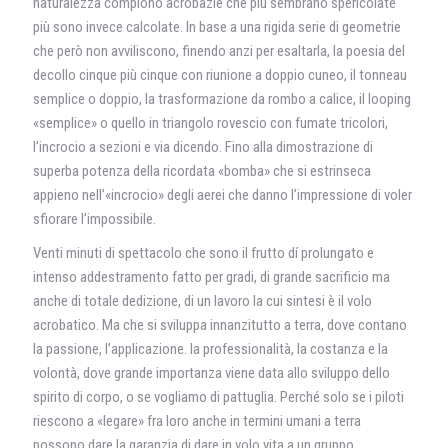
naturalezza compiono acrobazie che più sembrano spericolate
più sono invece calcolate. In base a una rigida serie di geometrie
che però non avviliscono, finendo anzi per esaltarla, la poesia del
decollo cinque più cinque con riunione a doppio cuneo, il tonneau
semplice o doppio, la trasformazione da rombo a calice, il looping
«semplice» o quello in triangolo rovescio con fumate tricolori,
l’incrocio a sezioni e via dicendo. Fino alla dimostrazione di
superba potenza della ricordata «bomba» che si estrinseca
appieno nell’«incrocio» degli aerei che danno l’impressione di voler
sfiorare l’impossibile.
Venti minuti di spettacolo che sono il frutto dí prolungato e
intenso addestramento fatto per gradi, di grande sacrificio ma
anche di totale dedizione, di un lavoro la cui sintesi è il volo
acrobatico. Ma che si sviluppa innanzitutto a terra, dove contano
la passione, l’applicazione. la professionalità, la costanza e la
volontà, dove grande importanza viene data allo sviluppo dello
spirito di corpo, o se vogliamo di pattuglia. Perché solo se i piloti
riescono a «legare» fra loro anche in termini umani a terra
possono dare la garanzia di dare in volo vita a un gruppo