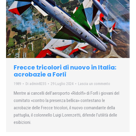
Frecce tricolori di nuovo in Italia:
acrobazie a Forlì
1989
Di
admin8235
29 Luglio 2024
Lascia un commento
Mentre ai cancelli dell’aeroporto «Ridolfi» di Forll i giovani del
comitato «contro la presenza bellica» contestano le
acrobazie delle Frecce tricolori, il nuovo comandante della
pattuglia, il colonnello Luigi Lorenzetti, difende l’utilità delle
esibizioni.