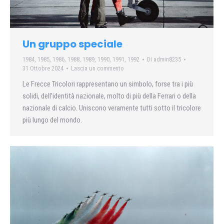
Un gruppo speciale
1984
,
1985
,
1986
,
1988
,
1989
,
1990
,
1991
,
1992
Di
admin8235
31 Ottobre 2024
Lascia un commento
Le Frecce Tricolori rappresentano un simbolo, forse tra i più
solidi, dell’identità nazionale, molto di più della Ferrari o della
nazionale di calcio. Uniscono veramente tutti sotto il tricolore
più lungo del mondo.