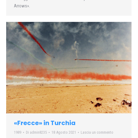
Arrows».
«Frecce» in Turchia
1989
Di
admin8235
18 Agosto 2021
Lascia un commento