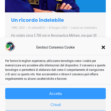
Un ricordo indelebile
1989
,
2020
Di
admin8235
8 Giugno 2020
Lascia un commento
Ho volato circa 3.700 ore in Aeronautica Militare, ma quei 30
minuti nel pomeriggio del 17 settembre 1989 a Porto Santo
Gestisci Consenso Cookie
Stefano hanno segnato in maniera indelebile la mia vita di
uomo e di pilota militare.
Per fornire le migliori esperienze, utilizziamo tecnologie come i cookie per
memorizzare e/o accedere alle informazioni del dispositivo. Il consenso a queste
tecnologie ci permetterà di elaborare dati come il comportamento di navigazione
o ID unici su questo sito. Non acconsentire o ritirare il consenso può influire
negativamente su alcune caratteristiche e funzioni.
1
2
→
Accetta
Chiudi