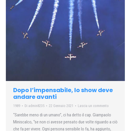
Dopo l’impensabile, lo show deve
andare avanti
1989
Di
admin8235
22 Gennaio 2021
Lascia un commento
“Sarebbe meno di un umano”, ci ha detto il cap. Giampaolo
Miniscalco, “se non ci avesse pensato due volte riguardo a ciò
che fa per vivere. Ogni persona sensibile lo fa, ha aggiunto,