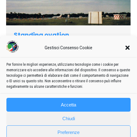
Standing ovation
1986
Di
admin8235
7 Novembre 2023
Lascia un commento
Gestisci Consenso Cookie
Questa non è propriamente una storia di volo, ma forse le
FRECCE TRICOLORI, che pure di riconoscimenti ne hanno
Per fornire le migliori esperienze, utilizziamo tecnologie come i cookie per
avuti e ne hanno ancora moltissimi, uno come questo non lo
memorizzare e/o accedere alle informazioni del dispositivo. Il consenso a queste
avevano mai ricevuto.
tecnologie ci permetterà di elaborare dati come il comportamento di navigazione
o ID unici su questo sito. Non acconsentire o ritirare il consenso può influire
negativamente su alcune caratteristiche e funzioni.
Accetta
Chiudi
Preferenze