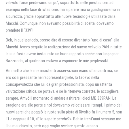
velivolo forse perdevamo un po’, soprattutto nelle prestazioni, ad
esempio nella fase di rotazione, ma a parere mio ci guadagnavamo in
sicurezza, grazie soprattutto alle nuove tecnologie utilizzate dalla
Macchi. Comunque, non avevamo possibilità di scelta, dovevamo
prendere il “339”!
Beh, in quel periodo, posso dire di essere diventato “uno di casa” alla
Macchi. Avevo seguito la realizzazione del nuovo velivolo PAN in tutte
le sue fasi e avevo instaurato un buon rapporto anche con l’ingegner
Bazzocchi, al quale non esitavo a esprimere le mie perplessità.
Ammetto che le mie insistenti osservazioni erano sfiancanti ma, se
ero così pressante nel rappresentargliele, lo facevo nella
consapevolezza che lui, da gran professionista, dopo un’attenta
valutazione critica, se poteva, e se le riteneva corrette, le accoglieva
sempre. Arrivò il momento di andare a ritirare i dieci MB.339PAN. La
stagione era alle porte e noi dovevamo velocizzare i tempi. Il primo dei
nuovi aerei che poggiò le ruote sulla pista di Rivolto fu il numero 5, non
l’1 e neppure il 10, «E lo sapete perché?». Beh in trent’anni nessuno me
l’ha mai chiesto, però oggi voglio svelare questo arcano.