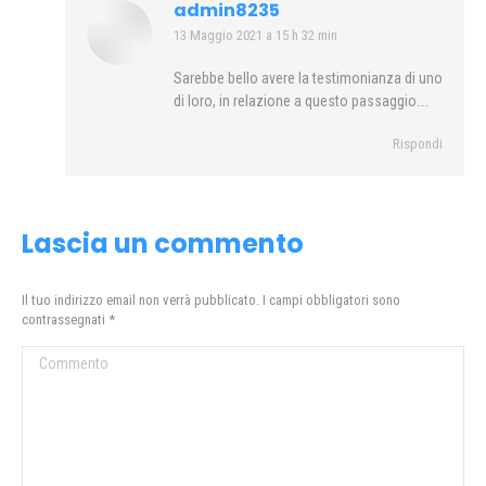
admin8235
13 Maggio 2021 a 15 h 32 min
says:
Sarebbe bello avere la testimonianza di uno
di loro, in relazione a questo passaggio….
Rispondi
Lascia un commento
Il tuo indirizzo email non verrà pubblicato. I campi obbligatori sono
contrassegnati
*
Commento