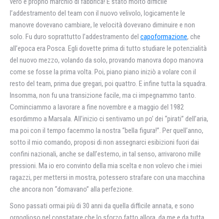
vero e proprio marchio di fabbrica! È stato molto difficile
l’addestramento del team con il nuovo velivolo, logicamente le
manovre dovevano cambiare, le velocità dovevano diminuire e non
solo. Fu duro soprattutto l’addestramento del
capoformazione
, che
all’epoca era Posca. Egli dovette prima di tutto studiare le potenzialità
del nuovo mezzo, volando da solo, provando manovra dopo manovra
come se fosse la prima volta. Poi, piano piano iniziò a volare con il
resto del team, prima due gregari, poi quattro. E infine tutta la squadra.
Insomma, non fu una transizione facile, ma ci impegnammo tanto.
Cominciammo a lavorare a fine novembre e a maggio del 1982
esordimmo a Marsala. All’inizio ci sentivamo un po’ dei “pirati” dell’aria,
ma poi con il tempo facemmo la nostra “bella figura!”. Per quell’anno,
sotto il mio comando, proposi di non assegnarci esibizioni fuori dai
confini nazionali, anche se dall’esterno, in tal senso, arrivarono mille
pressioni. Ma io ero convinto della mia scelta e non volevo che i miei
ragazzi, per mettersi in mostra, potessero strafare con una macchina
che ancora non “domavano” alla perfezione.
Sono passati ormai più di 30 anni da quella difficile annata, e sono
orgoglioso nel constatare che lo sforzo fatto allora, da me e da tutta