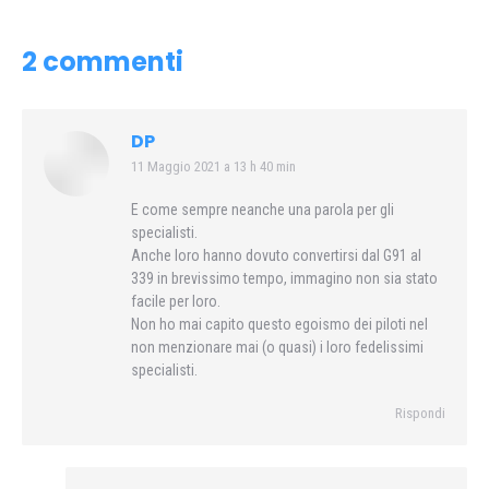
2 commenti
DP
11 Maggio 2021 a 13 h 40 min
says:
E come sempre neanche una parola per gli
specialisti.
Anche loro hanno dovuto convertirsi dal G91 al
339 in brevissimo tempo, immagino non sia stato
facile per loro.
Non ho mai capito questo egoismo dei piloti nel
non menzionare mai (o quasi) i loro fedelissimi
specialisti.
Rispondi