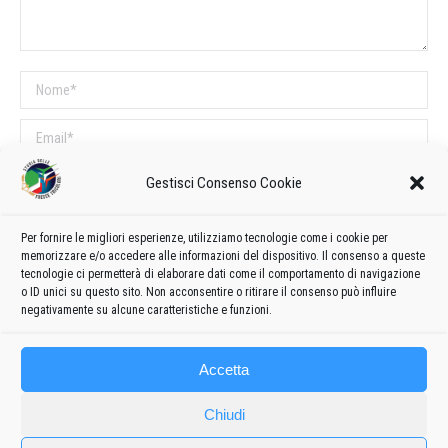
Nome *
Email *
Sito web
Gestisci Consenso Cookie
Per fornire le migliori esperienze, utilizziamo tecnologie come i cookie per
COMMENTI SUL POST
memorizzare e/o accedere alle informazioni del dispositivo. Il consenso a queste
tecnologie ci permetterà di elaborare dati come il comportamento di navigazione
Questo sito utilizza Akismet per ridurre lo spam.
Scopri come vengono
o ID unici su questo sito. Non acconsentire o ritirare il consenso può influire
elaborati i dati derivati dai commenti
.
negativamente su alcune caratteristiche e funzioni.
Accetta
Chiudi