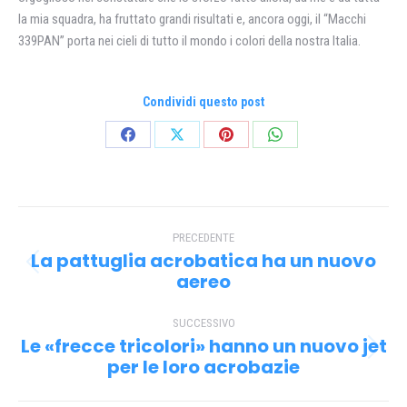
la mia squadra, ha fruttato grandi risultati e, ancora oggi, il “Macchi
339PAN” porta nei cieli di tutto il mondo i colori della nostra Italia.
Condividi questo post
Condividi
Condividi
Condividi
Condividi
su
su
su
su
Facebook
X
Pinterest
WhatsApp
Naviga
PRECEDENTE
tra
La pattuglia acrobatica ha un nuovo
Post
i
aereo
precedente:
post
SUCCESSIVO
Le «frecce tricolori» hanno un nuovo jet
Prossimo
per le loro acrobazie
post: