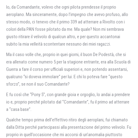
Io, da Comandante, volevo che ogni pilota prendesse il proprio
aeroplano. Ma sinceramente, dopo l’impegno che avevo profuso, allo
stesso modo, ci tenevo che il primo 339 ad atterrare a Rivolto con i
colori della PAN fosse pilotato da me. Ma quale? Non mi sembrava
giusto ritirare il velivolo di qualcun altro, e per questo accantonai
subito la mia velleità scontentare nessuno dei miei ragazzi.
Ma il caso volle che, proprio in quei giorni, il buon De Podestà, che si
era allenato come numero 5 per la stagione entrante, era alla Scuola di
Guerra a fare il corso per ufficiali superiori e, non potendo assentarsi,
qualcuno “si doveva immolare” per lui. E chi lo poteva fare “questo
sforzo”, se non il suo Comandante?
E fu così che “Pony 5”, con grande gioia e orgoglio, lo andai a prendere
io e, proprio perché pilotato dal “Comandante”, fu il primo ad atterrare
a “casa base”.
Qualche tempo prima dell’effettivo ritiro degli aeroplani, fui chiamato
dalla Ditta perché partecipassi alla presentazione del primo velivolo. Fu
proprio in quell’occasione che mi accorsi di un’anomalia piuttosto