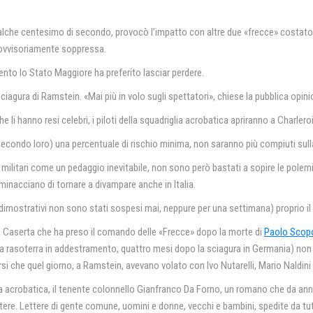
i qualche centesimo di secondo, provocò l’impatto con altre due «frecce» costato 
rovvisoriamente soppressa.
mento lo Stato Maggiore ha preferito lasciar perdere.
ciagura di Ramstein. «Mai più in volo sugli spettatori», chiese la pubblica opini
li hanno resi celebri, i piloti della squadriglia acrobatica apriranno a Charlero
(secondo loro) una percentuale di rischio minima, non saranno più compiuti sull
tà militari come un pedaggio inevitabile, non sono però bastati a sopire le polem
 minacciano di tornare a divampare anche in Italia.
» dimostrativi non sono stati sospesi mai, neppure per una settimana) proprio il
di Caserta che ha preso il comando delle «Frecce» dopo la morte di
Paolo Scop
va rasoterra in addestramento, quattro mesi dopo la sciagura in Germania) non h
si che quel giorno, a Ramstein, avevano volato con Ivo Nutarelli, Mario Naldini 
a acrobatica, il tenente colonnello Gianfranco Da Forno, un romano che da anni 
re. Lettere di gente comune, uomini e donne, vecchi e bambini, spedite da tutta