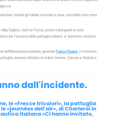
ragozza.
mstein. Invitati gli italiani a restare a casa, cancellati i loro nomi
 «Alpi Eagles», tutti ex Frecce, pronti a disegnare in cielo
ianto per l’assenza della pattuglia italiana. «L’avremmo voluta lo
ore dell’Aeronautica militare, generale
Franco Pisano
, e il ministro
la pattuglia, avevano rifiutato di cedere terreno. Zanone a Taranto e
anno dall'incidente.
, le «Frecce tricolori», la pattuglia
e «journées dell'air», di Charleroi in
nautica italiana «Ci hanno invitato,