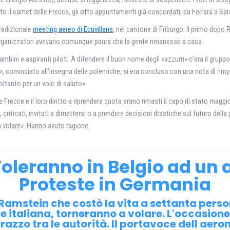
to il carnet delle Frecce, gli otto appuntamenti già concordati, da Ferrara a Sa
tradizionale
meeting aereo di Ecuvillens
, nel cantone di Friburgo. Il primo dopo Ra
i organizzatori avevano comunque paura che la gente rimanesse a casa.
bambini e aspiranti piloti. A difendere il buon nome degli «azzurri» c’era il gruppo
», cominciato all’insegna delle polemiche, si era concluso con una nota dl rimp
ltanto per un volo di saluto».
e Frecce e il loro diritto a riprendere quota erano rimasti il capo di stato maggi
, criticati, invitati a dimettersi o a prendere decisioni drastiche sul futuro del
a volare». Hanno avuto ragione.
Voleranno in Belgio ad un 
Proteste in Germania
Ramstein che costò la vita a settanta persone
italiana, torneranno a volare. L'occasione l
azzo tra le autorità. Il portavoce dell aero