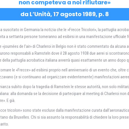
non competeva a noi rifiutare»
da L’Unità, 17 agosto 1989, p. 8
a suscitato in Germania la notizia che le »Frecce Tricolori», la pattuglia acroba
ta a settanta persone torneranno ad esibirsi in una manifestazione ufficiale fuo
 «journées de l’air» di Charleroi in Belgio non è stato commentato da alcuna aut
» furono responsabili a Ramsteln dove il 28 agosto 1938 due aerei si scontraron
e della pattuglia acrobatica italiana avverrà quasi esattamente un anno dopo que
r tornare le «Frecce» ad esibirsi proprio nell anniversario di un evento che, oltr
zavano (e si continuano ad organizzare evidentemente) manifestazioni aeree ris
ianza subito dopo la tragedia di Ramstein le stesse autorità, non solo militari,
taliana: alla domanda se la decisione di partecipare al meeting di Charleroi n
e». E già.
Frecce tricolon» sono state escluse dalla manifestazione curata dall’aeronautic
tano da Bruxelles. Chi si sia assunto la responsabilità di chiedere la loro presenz
arito.