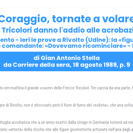
Coraggio, tornate a volar
Tricolori danno l'addio alle acrobazie
nto - Ieri le prove a Rivolto (Udine): la «fi
uovo comandante: «Dovevamo ricominciare» -
di Gian Antonio Stella
da Corriere della sera, 18 agosto 1989, p. 9
to ieri mattina il grande «cuore» delle Frecce Tricolori. Tre caccia da una parte, t
vigne di Rivolto, non é sbocciato però il fiore di fumo del «solista», che una vo
ttuglia acrobatica che a un anno esatto dalla strage in Germania tornerà ad esi
rario «artista» della cloche che alle figure geometriche pitturate nell’aria dagli a