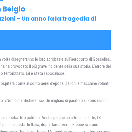
n Belgio
zioni - Un anno fa la tragedia di
a volta disegneranno le loro acrobazie sull’aeroporto di Gosselies,
liana ha provocato il più grave incidente della sua storia. L’errore del
o terrorizzato. Ed è stata l’apocalisse.
e ospiterà come al solito aerei d’epoca, palloni e macchine volanti
: «Non dimenticheremo». Un migliaio di pacifisti si sono riuniti
ciare il dibattito politico. Anche perché un altro incidente, l’8
ù per dire basta. In Italia, dopo Ramstein, le Frecce si erano
ogliere addirittura la pattuglia. Momenti di amarezza, interrogazioni