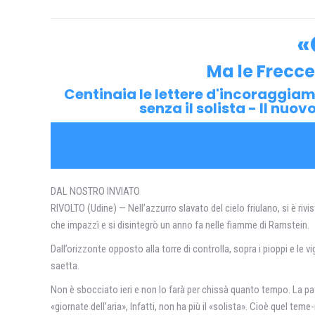
«
Ma le Frecce 
Centinaia le lettere d'incoraggiame
senza il solista - Il n
DAL NOSTRO INVIATO
RIVOLTO (Udine) — Nell’azzurro slavato del cielo friulano, si è rivis
che impazzì e si disintegrò un anno fa nelle fiamme di Ramstein.
Dall’orizzonte opposto alla torre di controlla, sopra i pioppi e le 
saetta.
Non è sbocciato ieri e non lo farà per chissà quanto tempo. La pa
«giornate dell’aria», Infatti, non ha più il «solista». Cioè quel teme-