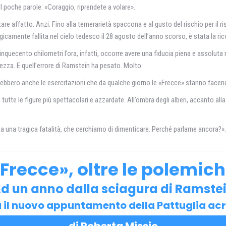
l poche parole: «Coraggio, riprendete a volare».
re affatto. Anzi. Fino alla temerarietà spaccona e al gusto del rischio per il ris
icamente fallita nel cielo tedesco il 28 agosto dell’anno scorso, è stata la ric
cinquecento chilometri l’ora, infatti, occorre avere una fiducia piena e assoluta n
urezza. E quell’errore di Ramstein ha pesato. Molto.
rebbero anche le esercitazioni che da qualche giorno le «Frecce» stanno facendo n
u tutte le figure più spettacolari e azzardate. All’ombra degli alberi, accanto al
 una tragica fatalità, che cerchiamo di dimenticare. Perché parlarne ancora?».
Frecce», oltre le polemic
d un anno dalla sciagura di Ramste
 il nuovo appuntamento della Pattuglia ac