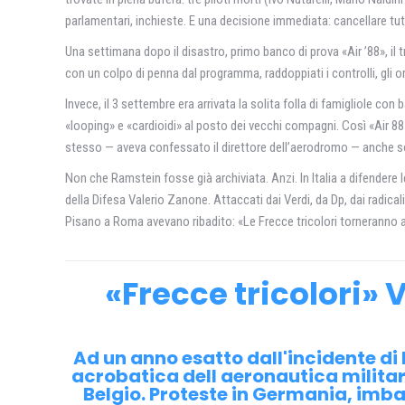
parlamentari, inchieste. E una decisione immediata: cancellare tut
Una settimana dopo il disastro, primo banco di prova «Air ’88», il 
con un colpo di penna dal programma, raddoppiati i controlli, gl
Invece, il 3 settembre era arrivata la solita folla di famigliole con 
«looping» e «cardioidi» al posto dei vecchi compagni. Così «Air 88
stesso — aveva confessato il direttore dell’aerodromo — anche so
Non che Ramstein fosse già archiviata. Anzi. In Italia a difendere l
della Difesa Valerio Zanone. Attaccati dai Verdi, da Dp, dai radicali
Pisano a Roma avevano ribadito: «Le Frecce tricolori torneranno 
«Frecce tricolori» 
Ad un anno esatto dall'incidente di 
acrobatica dell aeronautica militare 
Belgio. Proteste in Germania, imbar