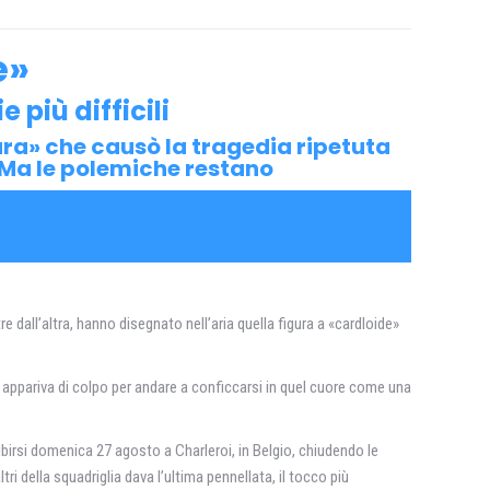
e»
 più difficili
gura» che causò la tragedia ripetuta
 Ma le polemiche restano
re dall’altra, hanno disegnato nell’aria quella figura a «cardloide»
lta appariva di colpo per andare a conficcarsi in quel cuore come una
birsi domenica 27 agosto a Charleroi, in Belgio, chiudendo le
ltri della squadriglia dava l’ultima pennellata, il tocco più