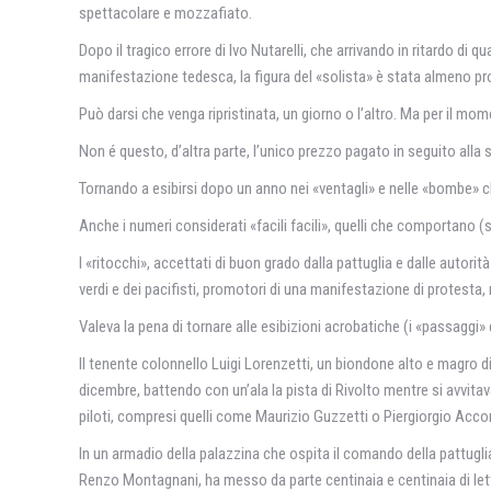
spettacolare e mozzafiato.
Dopo il tragico errore di Ivo Nutarelli, che arrivando in ritardo d
manifestazione tedesca, la figura del «solista» è stata almeno p
Può darsi che venga ripristinata, un giorno o l’altro. Ma per il mo
Non é questo, d’altra parte, l’unico prezzo pagato in seguito alla s
Tornando a esibirsi dopo un anno nei «ventagli» e nelle «bombe» che 
Anche i numeri considerati «facili facili», quelli che comportano 
I «ritocchi», accettati di buon grado dalla pattuglia e dalle autori
verdi e dei pacifisti, promotori di una manifestazione di protesta,
Valeva la pena di tornare alle esibizioni acrobatiche (i «passaggi
Il tenente colonnello Luigi Lorenzetti, un biondone alto e magro 
dicembre, battendo con un’ala la pista di Rivolto mentre si avvita
piloti, compresi quelli come Maurizio Guzzetti o Piergiorgio Accor
In un armadio della palazzina che ospita il comando della pattugli
Renzo Montagnani, ha messo da parte centinaia e centinaia di lette