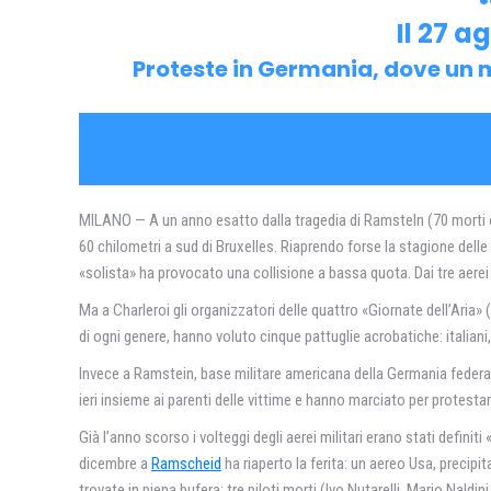
Il 27 a
Proteste in Germania, dove un mi
MILANO — A un anno esatto dalla tragedia di Ramsteln (70 morti o 3
60 chilometri a sud di Bruxelles. Riaprendo forse la stagione dell
«solista» ha provocato una collisione a bassa quota. Dai tre aerei 
Ma a Charleroi gli organizzatori delle quattro «Giornate dell’Aria»
di ogni genere, hanno voluto cinque pattuglie acrobatiche: italiani, 
Invece a Ramstein, base militare americana della Germania federal
ieri insieme ai parenti delle vittime e hanno marciato per protestar
Già l’anno scorso i volteggi degli aerei militari erano stati definiti
dicembre a
Ramscheid
ha riaperto la ferita: un aereo Usa, precipit
trovate in piena bufera: tre piloti morti (Ivo Nutarelli, Mario Naldi