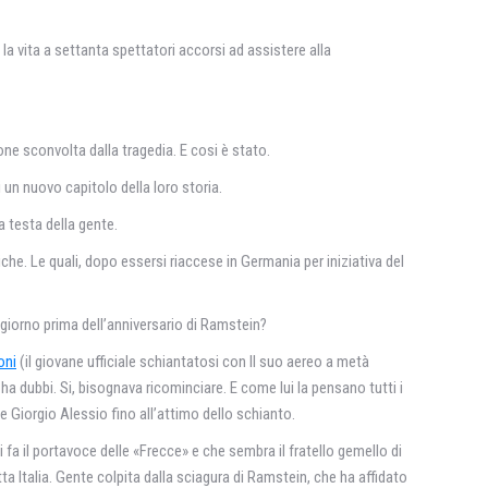
la vita a settanta spettatori accorsi ad assistere alla
one sconvolta dalla tragedia. E cosi è stato.
i un nuovo capitolo della loro storia.
a testa della gente.
iche. Le quali, dopo essersi riaccese in Germania per iniziativa del
 giorno prima dell’anniversario di Ramstein?
oni
(il giovane ufficiale schiantatosi con Il suo aereo a metà
a dubbi. Si, bisognava ricominciare. E come lui la pensano tutti i
e Giorgio Alessio fino all’attimo dello schianto.
fa il portavoce delle «Frecce» e che sembra il fratello gemello di
 Italia. Gente colpita dalla sciagura di Ramstein, che ha affidato