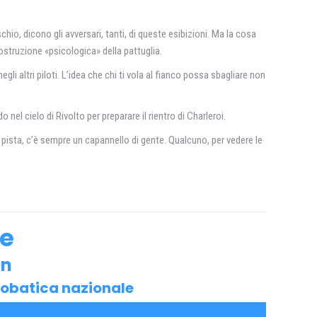
chio, dicono gli avversari, tanti, di queste esibizioni. Ma la cosa
ostruzione «psicologica» della pattuglia.
egli altri piloti. L’idea che chi ti vola al fianco possa sbagliare non
el cielo di Rivolto per preparare il rientro di Charleroi.
la pista, c’è sempre un capannello di gente. Qualcuno, per vedere le
he
in
robatica nazionale