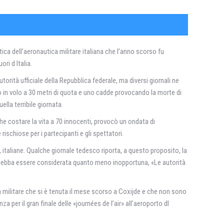
tica dell’aeronautica militare italiana che l’anno scorso fu
ri d Italia.
orità ufficiale della Repubblica federale, ma diversi giornali ne
o in volo a 30 metri di quota e uno cadde provocando la morte di
lla terribile giornata.
e che costare la vita a 70 innocenti, provocò un ondata di
chiose per i partecipanti e gli spettatori.
 italiane. Qualche giornale tedesco riporta, a questo proposito, la
on debba essere considerata quanto meno inopportuna, «Le autorità
a militare che si è tenuta il mese scorso a Coxijde e che non sono
a per il gran finale delle «journées de l’air» all’aeroporto dl