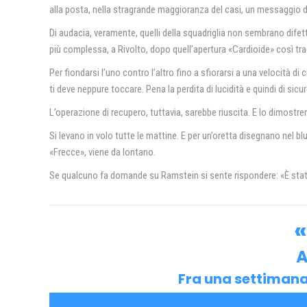
alla posta, nella stragrande maggioranza del casi, un messaggio d
Di audacia, veramente, quelli della squadriglia non sembrano difetta
più complessa, a Rivolto, dopo quell’apertura «Cardioide» così trag
Per fiondarsi l’uno contro l’altro fino a sfiorarsi a una velocità di 
ti deve neppure toccare. Pena la perdita di lucidità e quindi di sic
L’operazione di recupero, tuttavia, sarebbe riuscita. E lo dimostre
Si levano in volo tutte le mattine. E per un’oretta disegnano nel bl
«Frecce», viene da lontano.
Se qualcuno fa domande su Ramstein si sente rispondere: «È stata
«
A
Fra una settimana