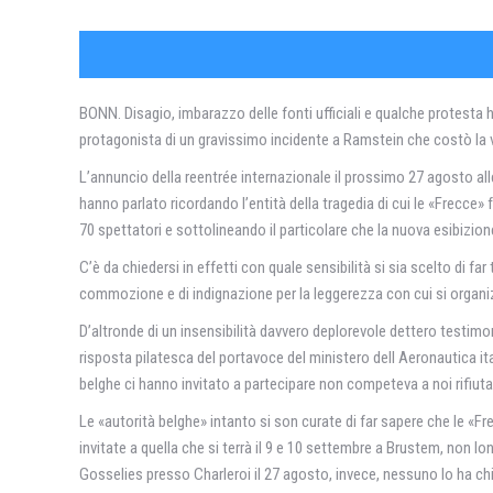
BONN. Disagio, imbarazzo delle fonti ufficiali e qualche protesta h
protagonista di un gravissimo incidente a Ramstein che costò la vi
L’annuncio della reentrée internazionale il prossimo 27 agosto alle
hanno parlato ricordando l’entità della tragedia di cui le «Frecce
70 spettatori e sottolineando il particolare che la nuova esibizion
C’è da chiedersi in effetti con quale sensibilità si sia scelto di fa
commozione e di indignazione per la leggerezza con cui si organiz
D’altronde di un insensibilità davvero deplorevole dettero testimon
risposta pilatesca del portavoce del ministero dell Aeronautica i
belghe ci hanno invitato a partecipare non competeva a noi rifiutar
Le «autorità belghe» intanto si son curate di far sapere che le «
invitate a quella che si terrà il 9 e 10 settembre a Brustem, non lon
Gosselies presso Charleroi il 27 agosto, invece, nessuno lo ha chi