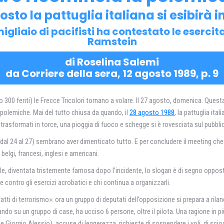
gosto la pattuglia italiana si esibirà i
gliaio di pacifisti ha contestato le esercita
Ramstein
di Roselina Salemi
da Corriere della sera, 12 agosto 1989, p. 9
00 feriti) le Frecce Tricolori tornano a volare. II 27 agosto, domenica. Quest
e polemiche. Mai del tutto chiusa da quando, il
28 agosto 1988
, la pattuglia ita
trasformati in torce, una pioggia di fuoco e schegge si è rovesciata sul pubblic
 (dal 24 al 27) sembrano aver dimenticato tutto. E per concludere il meeting ch
belgi, francesi, inglesi e americani.
e, diventata tristemente famosa dopo l’incidente, lo slogan è di segno opposto
e contro gli esercizi acrobatici e chi continua a organizzarli.
 «atti di terrorismo»: ora un gruppo di deputati dell’opposizione si prepara a rilan
ando su un gruppo di case, ha ucciso 6 persone, oltre il pilota. Una ragione in pi
ni e Giorgio Alessio), accuse di leggerezza, richieste di sospendere i voli, di sci