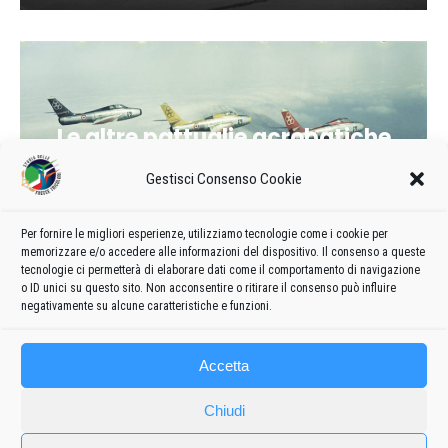
Le altre pattuglie acrobatiche
(1959 – 1960 – 1961)
Gestisci Consenso Cookie
PRECURSORI
10 MARZO 2018
Per fornire le migliori esperienze, utilizziamo tecnologie come i cookie per
memorizzare e/o accedere alle informazioni del dispositivo. Il consenso a queste
tecnologie ci permetterà di elaborare dati come il comportamento di navigazione
o ID unici su questo sito. Non acconsentire o ritirare il consenso può influire
negativamente su alcune caratteristiche e funzioni.
Accetta
Chiudi