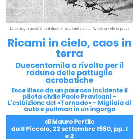
La pattuglia acrobatica italiana sfreccia nel cielo di Aviano in volo di prova
Ricami in cielo, caos in
terra
Duecentomila a rivolto per il
raduno delle pattuglie
acrobatiche
Esce illeso da un pauroso incidente il
pilota civile Paolo Pravisani -
L'esibizione del «Tornado» - Migliaia di
auto e pullman in un ingorgo
di Mauro Pertile
da Il Piccolo, 22 settembre 1980, pp. 1
e 2