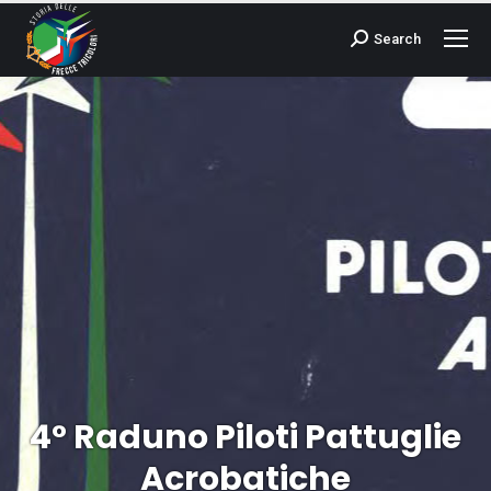
Search
Cerca:
4° Raduno Piloti Pattuglie
Tu sei qui:
Acrobatiche