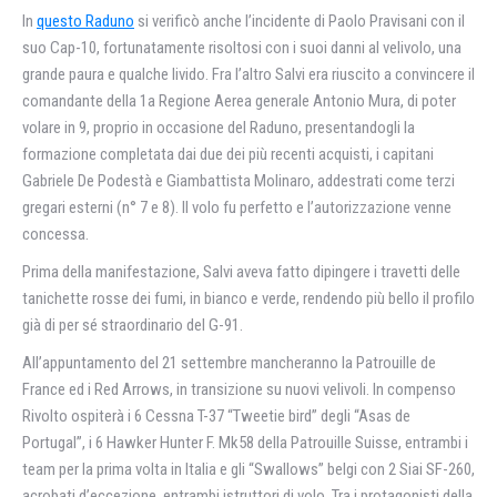
In
questo Raduno
si verificò anche l’incidente di Paolo Pravisani con il
suo Cap-10, fortunatamente risoltosi con i suoi danni al velivolo, una
grande paura e qualche livido. Fra l’altro Salvi era riuscito a convincere il
comandante della 1a Regione Aerea generale Antonio Mura, di poter
volare in 9, proprio in occasione del Raduno, presentandogli la
formazione completata dai due dei più recenti acquisti, i capitani
Gabriele De Podestà e Giambattista Molinaro, addestrati come terzi
gregari esterni (n° 7 e 8). Il volo fu perfetto e l’autorizzazione venne
concessa.
Prima della manifestazione, Salvi aveva fatto dipingere i travetti delle
tanichette rosse dei fumi, in bianco e verde, rendendo più bello il profilo
già di per sé straordinario del G-91.
All’appuntamento del 21 settembre mancheranno la Patrouille de
France ed i Red Arrows, in transizione su nuovi velivoli. In compenso
Rivolto ospiterà i 6 Cessna T-37 “Tweetie bird” degli “Asas de
Portugal”, i 6 Hawker Hunter F. Mk58 della Patrouille Suisse, entrambi i
team per la prima volta in Italia e gli “Swallows” belgi con 2 Siai SF-260,
acrobati d’eccezione, entrambi istruttori di volo. Tra i protagonisti della