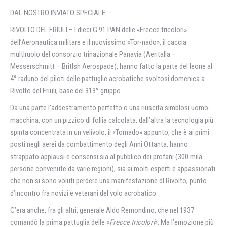
DAL NOSTRO INVIATO SPECIALE
RIVOLTO DEL FRIULI – I dieci G.91 PAN delle «Frecce tricolori»
dell’Aeronautica militare e il nuovissimo «Tor-nado», il caccia
multlruolo del consorzio trinazionale Panavia (Aeritalla –
Messerschmitt – Britlsh Aerospace), hanno fatto la parte del leone al
4° raduno del piloti delle pattuglie acrobatiche svoltosi domenica a
Rivolto del Friuli, base del 313° gruppo.
Da una parte l’addestramento perfetto o una riuscita simblosi uomo-
macchina, con un pizzico dl follia calcolata, dall’altra la tecnologia più
spinta concentrata in un velivolo, il «Tornado» appunto, che è ai primi
posti negli aerei da combattimento degli Anni Ottanta, hanno
strappato applausi e consensi sia al pubblico dei profani (300 mila
persone convenute da varie regioni), sia ai molti esperti e appassionati
che non si sono voluti perdere una manifestazione dl Rivolto, punto
d’incontro fra novizi e veterani del volo acrobatico.
C’era anche, fra gli altri, generale Aldo Remondino, che nel 1937
comandò la prima pattuglia delle «
Frecce tricolori
». Ma l’emozione più