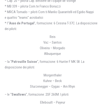
* Cap. 20 – pilota Cap. Béssère de l’Équipe de Volfige
* MB 339 – pilota Com.te Franco Bonazzi
* MRCA Tornado – piloti Com.ti Manlio Quarantelli ed Egidio Nappi
e quattro “teams” acrobatici
* l’
‘Asas de Portugal’
, formazione: 6 Cessna T-37C. La disposizione
dei piloti:
Reis
Vaz – Santos
Oliveira – Morgado
Albuquerque
– la “
Patrouille Suisse
“, formazione: 6 Hunter F MK 58. La
disposizione dei piloti:
Morgenthaler
Kuhne – Beck
Sturzenegger – Gygax – Am Rhyn
– le “
Swallows
“, formazione: 2SF 260M. I piloti:
Elleboudt – Payeur