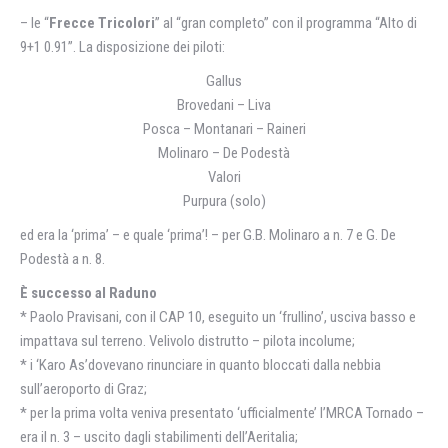
– le “
Frecce Tricolori
” al “gran completo” con il programma “Alto di
9+1 0.91”. La disposizione dei piloti:
Gallus
Brovedani – Liva
Posca – Montanari – Raineri
Molinaro – De Podestà
Valori
Purpura (solo)
ed era la ‘prima’ – e quale ‘prima’! – per G.B. Molinaro a n. 7 e G. De
Podestà a n. 8.
È successo al Raduno
* Paolo Pravisani, con il CAP 10, eseguito un ‘frullino’, usciva basso e
impattava sul terreno. Velivolo distrutto – pilota incolume;
* i ‘Karo As’dovevano rinunciare in quanto bloccati dalla nebbia
sull’aeroporto di Graz;
* per la prima volta veniva presentato ‘ufficialmente’ l’MRCA Tornado –
era il n. 3 – uscito dagli stabilimenti dell’Aeritalia;