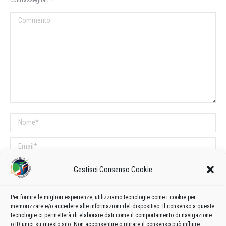
Commento
Nome *
Email *
Sito web
Gestisci Consenso Cookie
Per fornire le migliori esperienze, utilizziamo tecnologie come i cookie per
COMMENTI SUL POST
memorizzare e/o accedere alle informazioni del dispositivo. Il consenso a queste
tecnologie ci permetterà di elaborare dati come il comportamento di navigazione
Questo sito utilizza Akismet per ridurre lo spam.
Scopri come vengono
o ID unici su questo sito. Non acconsentire o ritirare il consenso può influire