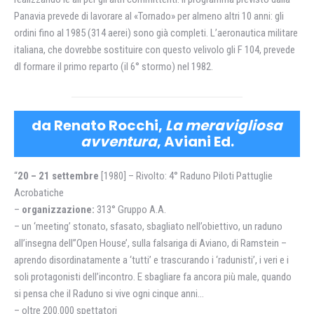
Panavia prevede di lavorare al «Tornado» per almeno altri 10 anni: gli
ordini fino al 1985 (314 aerei) sono già completi. L’aeronautica militare
italiana, che dovrebbe sostituire con questo velivolo gli F 104, prevede
dl formare il primo reparto (il 6° stormo) nel 1982.
da Renato Rocchi,
La meravigliosa
avventura
, Aviani Ed.
“
20 – 21 settembre
[1980] – Rivolto: 4° Raduno Piloti Pattuglie
Acrobatiche
–
organizzazione:
313° Gruppo A.A.
– un ‘meeting’ stonato, sfasato, sbagliato nell’obiettivo, un raduno
all’insegna dell”Open House’, sulla falsariga di Aviano, di Ramstein –
aprendo disordinatamente a ‘tutti’ e trascurando i ‘radunisti’, i veri e i
soli protagonisti dell’incontro. E sbagliare fa ancora più male, quando
si pensa che il Raduno si vive ogni cinque anni…
– oltre 200.000 spettatori