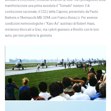
manifestazione una prima assoluta il “Tornado” numero 3 di
costruzione nazionale, il C22J della Caproni, presentato da Paolo
Barberis e l’Aermacchi MB-339A con Franco Bonazzi. Per avverse
condizioni meteorologiche i “Karo As” austriaci di Robert Haas,
restarono bloccati a Graz, ma i piloti giunsero a Rivolto con le loro
auto, per non perdersi la giornata.