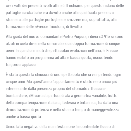
ore i volti dei presenti rivolti all’insù. Il richiamo per questo raduno delle
pattuglie acrobatiche era dovuto anche alla qualificata presenza
straniera, alle pattuglie portoghesi e svizzere ma, soprattutto, alla
formazione delle «Frecce Tricolori», di Rivolto.
Alla guida del nuovo comandante Pietro Purpura, i dieci «G 91» si sono
alzati in cielo divisi nella ormai classica doppia formazione di cinque
aerei. In quindici minuti di spettacolari evoluzioni nell’aria, le Frecce
hanno esibito un programma ad alta e bassa quota, riscuotendo
fragorosi applausi.
È stata questa la chiusura di uno spettacolo che si va ripetendo ogni
cinque anni. Ma quest’anno l’appuntamento é stato reso ancor più
interessante dalla presenza proprio del «Tornado». Il caccia-
bombardiere, «Mrca» ad apertura di ala a geometria variabile, frutto
della compartecipazione italiana, tedesca e britannica, ha dato una
dimostrazione di potenza e nello stesso tempo di maneggevolezza
anche a bassa quota.
Unico lato negativo della manifestazione l’incontenibile flusso di