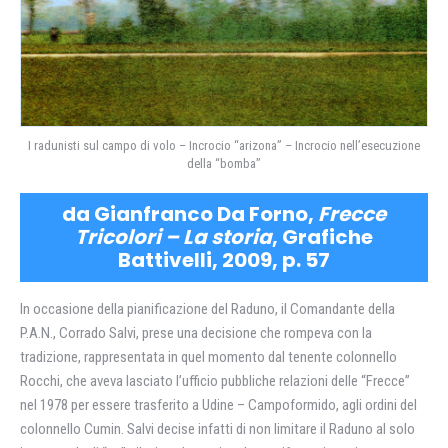
I radunisti sul campo di volo – Incrocio “arizona” – Incrocio nell’esecuzione
della “bomba”
da Gianfranco Da Forno,
Frecce
Tricolori – La storia
, Grafiche
Battivelli, 2009, p. 57
In occasione della pianificazione del Raduno, il Comandante della
P.A.N., Corrado Salvi, prese una decisione che rompeva con la
tradizione, rappresentata in quel momento dal tenente colonnello
Rocchi, che aveva lasciato l’ufficio pubbliche relazioni delle “Frecce”
nel 1978 per essere trasferito a Udine – Campoformido, agli ordini del
colonnello Cumin. Salvi decise infatti di non limitare il Raduno al solo