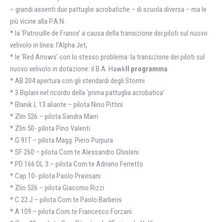
– grandi assenti due pattuglie acrobatiche – di scuola diversa – ma le
più vicine alla P.A.N.
* la ‘Patrouille de France’ a causa della transizione dei piloti sul nuovo
velivolo in linea: l’Alpha Jet;
* le ‘Red Arrows’ con lo stesso problema: la transizione dei piloti sul
nuovo velivolo in dotazione: il B.A. Hawk
Il programma
* AB 204 apertura con gli stendardi degli Stormi
* 3 Biplani nel ricordo della ‘prima pattuglia acrobatica’
* Blanik L 13 aliante – pilota Nino Pittini
* Zlin 526 – pilota Sandra Marri
* Zlin 50- pilota Pino Valenti
* G.91T – pilota Magg. Piero Purpura
* SF 260 – pilota Com.te Alessandro Ghisleni
* PD 166 DL 3 – pilota Com.te Adriano Ferretto
* Cap 10- pilota Paolo Pravisani
* Zlin 526 – pilota Giacomo Rizzi
* C 22 J – pilota Com.te Paolo Barberis
* A 109 – pilota Com.te Francesco Forzani