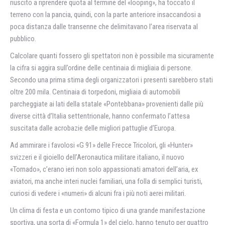
riuscito a riprendere quota al termine del «looping», ha toccato il
terreno con la pancia, quindi, con la parte anteriore insaccandosi a
poca distanza dalle transenne che delimitavano l’area riservata al
pubblico.
Calcolare quanti fossero gli spettatori non è possibile ma sicuramente
la cifra si aggira sull’ordine delle centinaia di migliaia di persone.
Secondo una prima stima degli organizzatori i presenti sarebbero stati
oltre 200 mila. Centinaia di torpedoni, migliaia di automobili
parcheggiate ai lati della statale «Pontebbana» provenienti dalle più
diverse città d’Italia settentrionale, hanno confermato l’attesa
suscitata dalle acrobazie delle migliori pattuglie d’Europa.
Ad ammirare i favolosi «G 91» delle Frecce Tricolori, gli «Hunter»
svizzeri e il gioiello dell’Aeronautica militare italiano, il nuovo
«Tornado», c’erano ieri non solo appassionati amatori dell’aria, ex
aviatori, ma anche interi nuclei familiari, una folla di semplici turisti,
curiosi di vedere i «numeri» di alcuni fra i più noti aerei militari.
Un clima di festa e un contorno tipico di una grande manifestazione
sportiva, una sorta di «Formula 1» del cielo, hanno tenuto per quattro