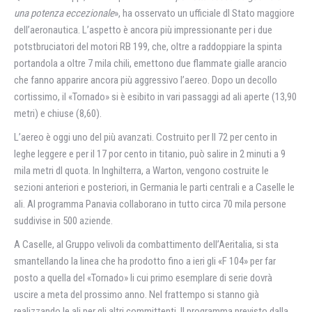
una potenza eccezionale
», ha osservato un ufficiale dl Stato maggiore
dell’aeronautica. L’aspetto è ancora più impressionante per i due
potstbruciatori del motori RB 199, che, oltre a raddoppiare la spinta
portandola a oltre 7 mila chili, emettono due flammate gialle arancio
che fanno apparire ancora più aggressivo l’aereo. Dopo un decollo
cortissimo, il «Tornado» si è esibito in vari passaggi ad ali aperte (13,90
metri) e chiuse (8,60).
L’aereo è oggi uno del più avanzati. Costruito per Il 72 per cento in
leghe leggere e per il 17 por cento in titanio, può salire in 2 minuti a 9
mila metri dl quota. In Inghilterra, a Warton, vengono costruite le
sezioni anteriori e posteriori, in Germania le parti centrali e a Caselle le
ali. Al programma Panavia collaborano in tutto circa 70 mila persone
suddivise in 500 aziende.
A Caselle, al Gruppo velivoli da combattimento dell’Aeritalia, si sta
smantellando la linea che ha prodotto fino a ieri gli «F 104» per far
posto a quella del «Tornado» li cui primo esemplare di serie dovrà
uscire a meta del prossimo anno. Nel frattempo si stanno già
realizzando le ali per gli altri committenti. Il programma previsto dalla