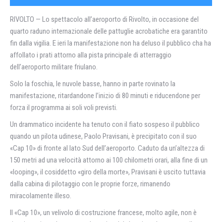
RIVOLTO — Lo spettacolo all’aeroporto di Rivolto, in occasione del
quarto raduno internazionale delle pattuglie acrobatiche era garantito
fin dalla vigilia. E ieri la manifestazione non ha deluso il pubblico cha ha
affollato i prati attorno alla pista principale di atterraggio
dell’aeroporto militare friulano.
Solo la foschia, le nuvole basse, hanno in parte rovinato la
manifestazione, ritardandone l’inizio di 80 minuti e riducendone per
forza il programma ai soli voli previsti.
Un drammatico incidente ha tenuto con il fiato sospeso il pubblico
quando un pilota udinese, Paolo Pravisani, è precipitato con il suo
«Cap 10» di fronte al lato Sud dell’aeroporto. Caduto da un’altezza di
150 metri ad una velocità attorno ai 100 chilometri orari, alla fine di un
«looping», il cosiddetto «giro della morte», Pravisani è uscito tuttavia
dalla cabina di pilotaggio con le proprie forze, rimanendo
miracolamente illeso.
Il «Cap 10», un velivolo di costruzione francese, molto agile, non è