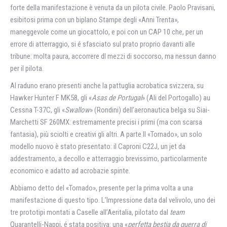
forte della manifestazione è venuta da un pilota civile. Paolo Pravisani,
esibitosi prima con un biplano Stampe degli «Anni Trenta»,
maneggevole come un giocattolo, e poi con un CAP 10 che, per un
errore di atterraggio, si é sfasciato sul prato proprio davanti alle
tribune: molta paura, accorrere dl mezzi di soccorso, ma nessun danno
per il pilota.
AI raduno erano presenti anche la pattuglia acrobatica svizzera, su
Hawker Hunter F MK58, gli «
Asas de Portugal
» (Ali del Portogallo) au
Cessna T-37C, gli «
Swallow
» (Rondini) dell’aeronautica belga su Siai-
Marchetti SF 260MX: estremamente precisi i primi (ma con scarsa
fantasia), più sciolti e creativi gli altri. A parte Il «Tornado», un solo
modello nuovo è stato presentato: il Caproni C22J, un jet da
addestramento, a decollo e atterraggio brevissimo, particolarmente
economico e adatto ad acrobazie spinte.
Abbiamo detto del «Tornado», presente per la prima volta a una
manifestazione di questo tipo. L’Impressione data dal velivolo, uno dei
tre prototipi montati a Caselle all’Aeritalia, pilotato dal
team
Quarantelli-Nappi, é stata positiva: una «
perfetta bestia da guerra di