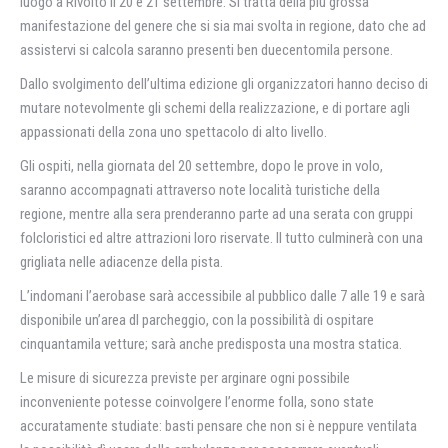
luogo a Rivolto il 20 e 21 settembre. Si tratta della più grossa
manifestazione del genere che si sia mai svolta in regione, dato che ad
assistervi si calcola saranno presenti ben duecentomila persone.
Dallo svolgimento dell’ultima edizione gli organizzatori hanno deciso di
mutare notevolmente gli schemi della realizzazione, e di portare agli
appassionati della zona uno spettacolo di alto livello.
Gli ospiti, nella giornata del 20 settembre, dopo le prove in volo,
saranno accompagnati attraverso note località turistiche della
regione, mentre alla sera prenderanno parte ad una serata con gruppi
folcloristici ed altre attrazioni loro riservate. Il tutto culminerà con una
grigliata nelle adiacenze della pista.
L’indomani l’aerobase sarà accessibile al pubblico dalle 7 alle 19 e sarà
disponibile un’area dl parcheggio, con la possibilità di ospitare
cinquantamila vetture; sarà anche predisposta una mostra statica.
Le misure di sicurezza previste per arginare ogni possibile
inconveniente potesse coinvolgere l’enorme folla, sono state
accuratamente studiate: basti pensare che non si è neppure ventilata