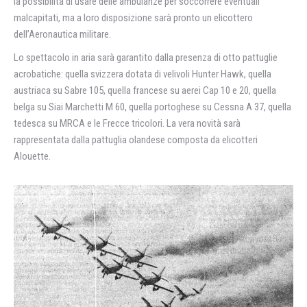
la possibilità dì usare delle ambulanze per soccorrere eventuali
malcapitati, ma a loro disposizione sarà pronto un elicottero
dell’Aeronautica militare.
Lo spettacolo in aria sarà garantito dalla presenza di otto pattuglie
acrobatiche: quella svizzera dotata di velivoli Hunter Hawk, quella
austriaca su Sabre 105, quella francese su aerei Cap 10 e 20, quella
belga su Siai Marchetti M 60, quella portoghese su Cessna A 37, quella
tedesca su MRCA e le Frecce tricolori. La vera novità sarà
rappresentata dalla pattuglia olandese composta da elicotteri
Alouette.