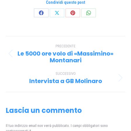
Condividi questo post
Condividi
Condividi
Condividi
Condividi
su
su
su
su
Facebook
X
Pinterest
WhatsApp
Naviga
PRECEDENTE
tra
Le 5000 ore volo di «Massimino»
Post
i
Montanari
precedente:
post
SUCCESSIVO
Intervista a GB Molinaro
Prossimo
post:
Lascia un commento
Il tuo indirizzo email non verrà pubblicato. I campi obbligatori sono
contrassegnati
*