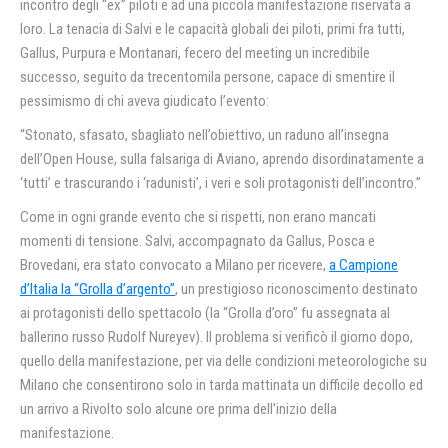
incontro degli “ex” piloti e ad una piccola manifestazione riservata a
loro. La tenacia di Salvi e le capacità globali dei piloti, primi fra tutti,
Gallus, Purpura e Montanari, fecero del meeting un incredibile
successo, seguito da trecentomila persone, capace di smentire il
pessimismo di chi aveva giudicato l’evento:
“Stonato, sfasato, sbagliato nell’obiettivo, un raduno all’insegna
dell’Open House, sulla falsariga di Aviano, aprendo disordinatamente a
‘tutti’ e trascurando i ‘radunisti’, i veri e soli protagonisti dell’incontro.”
Come in ogni grande evento che si rispetti, non erano mancati
momenti di tensione. Salvi, accompagnato da Gallus, Posca e
Brovedani, era stato convocato a Milano per ricevere,
a Campione
d’Italia la “Grolla d’argento”
, un prestigioso riconoscimento destinato
ai protagonisti dello spettacolo (la “Grolla d’oro” fu assegnata al
ballerino russo Rudolf Nureyev). Il problema si verificò il giorno dopo,
quello della manifestazione, per via delle condizioni meteorologiche su
Milano che consentirono solo in tarda mattinata un difficile decollo ed
un arrivo a Rivolto solo alcune ore prima dell’inizio della
manifestazione.