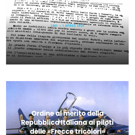
a termine della 1a stagione
acrobatica
1961
1 APRILE 2024
Ordine al merito della
Repubblica Italiana ai piloti
delle «Frecce tricolori»