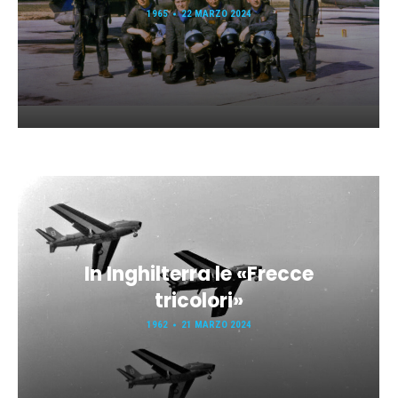
1965
22 MARZO 2024
In Inghilterra le «Frecce
tricolori»
1962
21 MARZO 2024