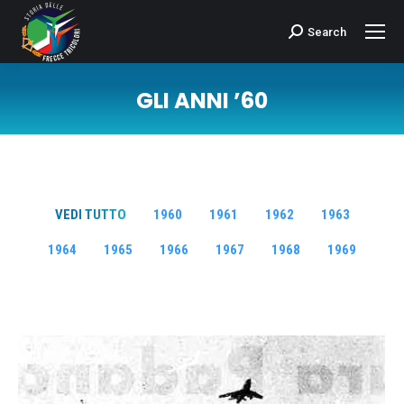
Search
Cerca:
GLI ANNI ’60
Tu sei qui:
VEDI TUTTO
1960
1961
1962
1963
1964
1965
1966
1967
1968
1969