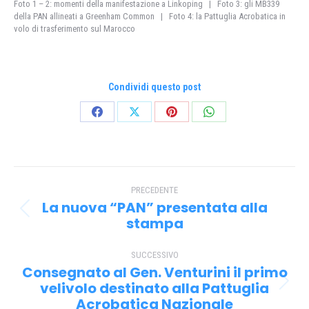
Foto 1 – 2: momenti della manifestazione a Linkoping | Foto 3: gli MB339
della PAN allineati a Greenham Common | Foto 4: la Pattuglia Acrobatica in
volo di trasferimento sul Marocco
Condividi questo post
Condividi
Condividi
Condividi
Condividi
su
su
su
su
Facebook
X
Pinterest
WhatsApp
Naviga
PRECEDENTE
tra
La nuova “PAN” presentata alla
Post
i
stampa
precedente:
post
SUCCESSIVO
Consegnato al Gen. Venturini il primo
velivolo destinato alla Pattuglia
Prossimo
Acrobatica Nazionale
post: