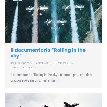
Il documentario “Rolling in the
sky”
1988
,
Curiosità
Di
admin8235
2 Dicembre 2019
Lascia un commento
Il documentario “Rolling in the sky”, filmato e prodotto dalla
giapponese Geneon Entertainment.