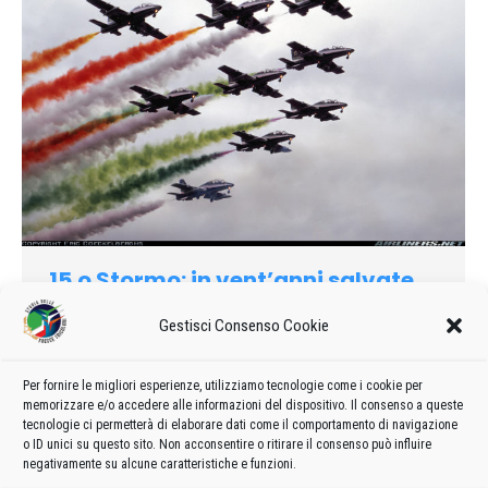
15.o Stormo: in vent’anni salvate
3900 persone
Gestisci Consenso Cookie
1985
Di
admin8235
2 Dicembre 2019
2 commenti
Rimpatriata dl lusso, nei giorni scorsi, per gli ex piloti
Per fornire le migliori esperienze, utilizziamo tecnologie come i cookie per
dell’Aeronautica militare che, abbandonate le forze armate,
memorizzare e/o accedere alle informazioni del dispositivo. Il consenso a queste
sono «emigrati» in compagnie aeree civili.
tecnologie ci permetterà di elaborare dati come il comportamento di navigazione
o ID unici su questo sito. Non acconsentire o ritirare il consenso può influire
negativamente su alcune caratteristiche e funzioni.