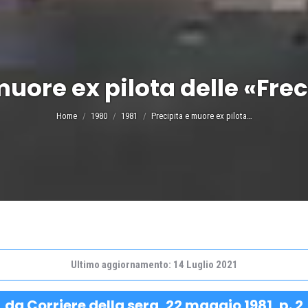
muore ex pilota delle «Frec
Tu sei qui:
Home
1980
1981
Precipita e muore ex pilota…
Ultimo aggiornamento: 14 Luglio 2021
da Corriere della sera, 22 maggio 1981, p. 2