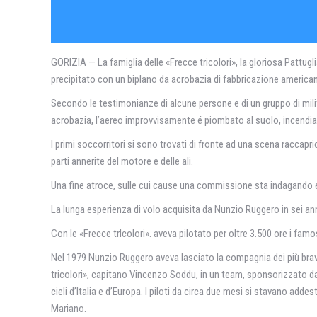
GORIZIA — La famiglia delle «Frecce tricolori», la gloriosa Pattugl
precipitato con un biplano da acrobazia di fabbricazione americana,
Secondo le testimonianze di alcune persone e di un gruppo di milita
acrobazia, l’aereo improvvisamente é piombato al suolo, incendia
I primi soccorritori si sono trovati di fronte ad una scena raccap
parti annerite del motore e delle ali.
Una fine atroce, sulle cui cause una commissione sta indagando e 
La lunga esperienza di volo acquisita da Nunzio Ruggero in sei an
Con le «Frecce trIcolori». aveva pilotato per oltre 3.500 ore i famos
Nel 1979 Nunzio Ruggero aveva lasciato la compagnia dei più bravi p
tricolori», capitano Vincenzo Soddu, in un team, sponsorizzato dal
cieli d’Italia e d’Europa. I piloti da circa due mesi si stavano adde
Mariano.