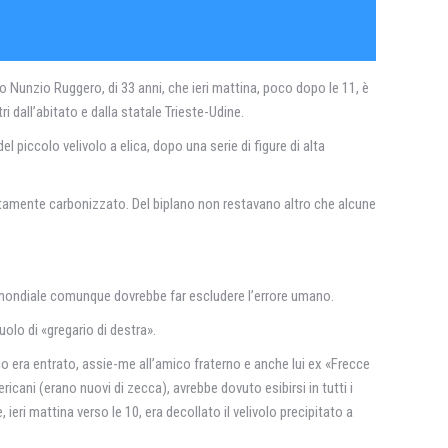
no Nunzio Ruggero, di 33 anni, che ieri mattina, poco dopo le 11, è
 dall’abitato e dalla statale Trieste-Udine.
 piccolo velivolo a elica, dopo una serie di figure di alta
pletamente carbonizzato. Del biplano non restavano altro che alcune
e mondiale comunque dovrebbe far escludere l’errore umano.
uolo di «gregario di destra».
oco era entrato, assie-me all’amico fraterno e anche lui ex «Frecce
cani (erano nuovi di zecca), avrebbe dovuto esibirsi in tutti i
 ieri mattina verso le 10, era decollato il velivolo precipitato a