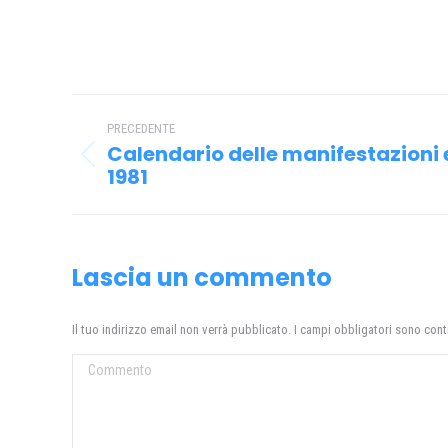
Naviga
PRECEDENTE
tra
Calendario delle manifestazioni 
Post
i
1981
precedente:
post
Lascia un commento
Il tuo indirizzo email non verrà pubblicato. I campi obbligatori sono con
Commento