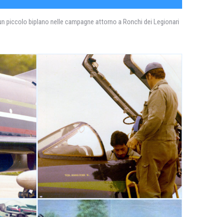
n un piccolo biplano nelle campagne attorno a Ronchi dei Legionari