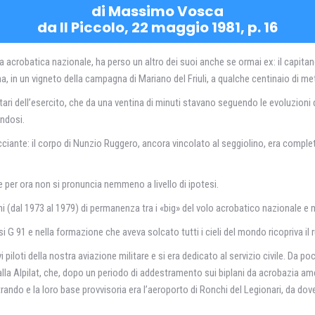
di Massimo Vosca
da Il Piccolo, 22 maggio 1981, p. 16
ia acrobatica nazionale, ha perso un altro dei suoi anche se ormai ex: il capita
 in un vigneto della campagna di Mariano del Friuli, a qualche centinaio di metri
ri dell’esercito, che da una ventina di minuti stavano seguendo le evoluzioni del
ndosi.
ricciante: il corpo di Nunzio Ruggero, ancora vincolato al seggiolino, era com
per ora non si pronuncia nemmeno a livello di ipotesi.
ni (dal 1973 al 1979) di permanenza tra i «big» del volo acrobatico nazionale 
i G 91 e nella formazione che aveva solcato tutti i cieli del mondo ricopriva il r
iloti della nostra aviazione militare e si era dedicato al servizio civile. Da p
la Alpilat, che, dopo un periodo di addestramento sui biplani da acrobazia ameri
strando e la loro base provvisoria era l’aeroporto di Ronchi del Legionari, da dove,