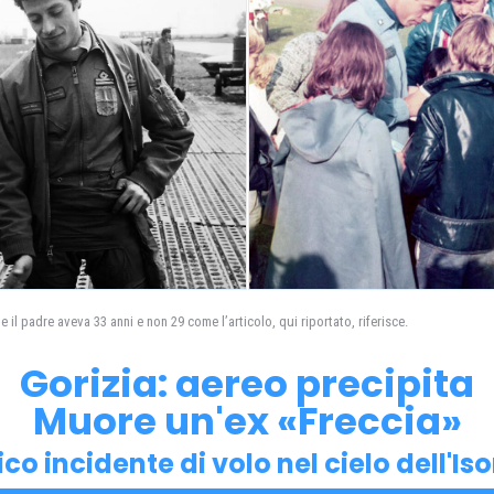
he il padre aveva 33 anni e non 29 come l’articolo, qui riportato, riferisce.
Gorizia: aereo precipita
Muore un'ex «Freccia»
co incidente di volo nel cielo dell'Is