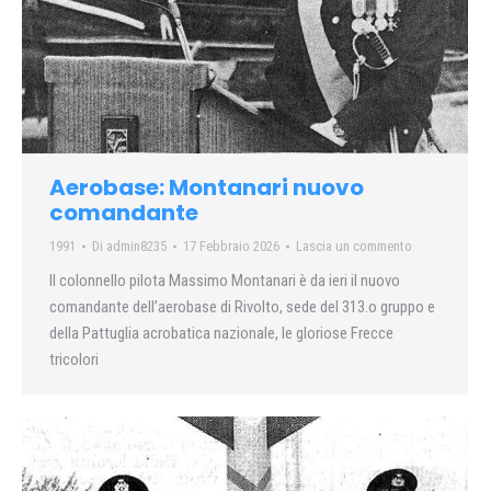
Aerobase: Montanari nuovo
comandante
1991
Di
admin8235
17 Febbraio 2026
Lascia un commento
ll colonnello pilota Massimo Montanari è da ieri il nuovo
comandante dell’aerobase di Rivolto, sede del 313.o gruppo e
della Pattuglia acrobatica nazionale, le gloriose Frecce
tricolori