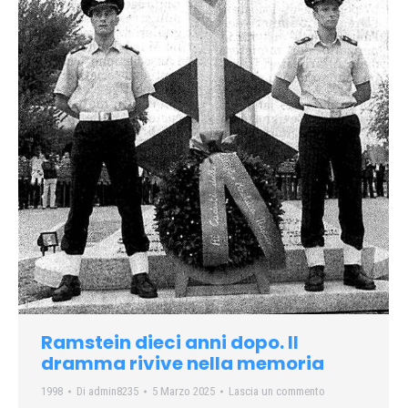
Ramstein dieci anni dopo. Il
dramma rivive nella memoria
1998
Di
admin8235
5 Marzo 2025
Lascia un commento