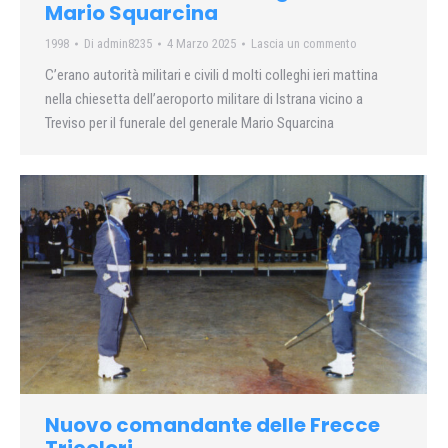
Mario Squarcina
1998
Di
admin8235
4 Marzo 2025
Lascia un commento
C’erano autorità militari e civili d molti colleghi ieri mattina
nella chiesetta dell’aeroporto militare di Istrana vicino a
Treviso per il funerale del generale Mario Squarcina
Nuovo comandante delle Frecce
Tricolori