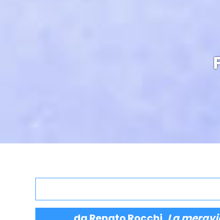
da Renato Rocchi,
La meravig