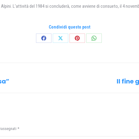
li Alpini. L’attività del 1984 si concluderà, come avviene di consueto, il 4 novem
Condividi questo post
Condividi
Condividi
Condividi
Condividi
su
su
su
su
Facebook
X
Pinterest
WhatsApp
sa”
Il fine
Prossimo
post:
trassegnati
*