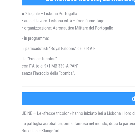
■ 25 aprile – Lisbona Portogallo
• area di lavoro: Lisbona città – foce fiume Tago
• organizzazione: Aeronautica Militare del Portogallo
• in programma:
: i paracadutisti “Royal Falcons” della R.A.F.
: le “Frecce Tricolori”
con l'”Alto di 9+1 MB 339-A PAN”
senza l’incrocio della “bomba”.
d
UDINE — Le «frecce tricolori» hanno iniziato ieri a Lisbona il loro ci
La pattuglia acrobatica, ormai famosa nel mondo, dopo la partecipa
Bruxelles e Klangefurt.