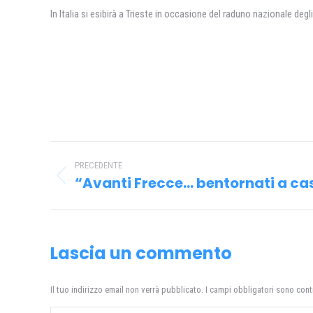
In Italia si esibirà a Trieste in occasione del raduno nazionale deg
Naviga
PRECEDENTE
tra
“Avanti Frecce… bentornati a ca
Post
i
precedente:
post
Lascia un commento
Il tuo indirizzo email non verrà pubblicato. I campi obbligatori sono con