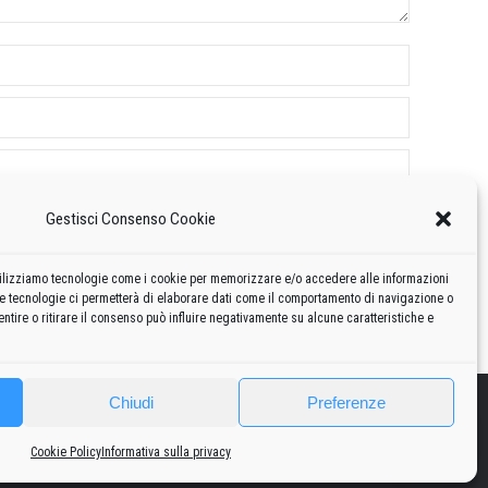
Gestisci Consenso Cookie
 utilizziamo tecnologie come i cookie per memorizzare e/o accedere alle informazioni
te tecnologie ci permetterà di elaborare dati come il comportamento di navigazione o
ntire o ritirare il consenso può influire negativamente su alcune caratteristiche e
Chiudi
Preferenze
2010
2020
Curiosità
Risorse
Privacy policy
-
Cookie policy
Cookie Policy
Informativa sulla privacy