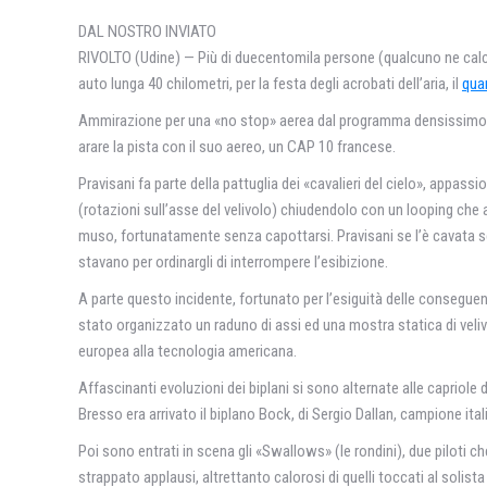
DAL NOSTRO INVIATO
RIVOLTO (Udine) — Più di duecentomila persone (qualcuno ne calcol
auto lunga 40 chilometri, per la festa degli acrobati dell’aria, il
qua
Ammirazione per una «no stop» aerea dal programma densissimo, an
arare la pista con il suo aereo, un CAP 10 francese.
Pravisani fa parte della pattuglia dei «cavalieri del cielo», appas
(rotazioni sull’asse del velivolo) chiudendolo con un looping che 
muso, fortunatamente senza capottarsi. Pravisani se l’è cavata sen
stavano per ordinargli di interrompere l’esibizione.
A parte questo incidente, fortunato per l’esiguità delle conseguenz
stato organizzato un raduno di assi ed una mostra statica di veliv
europea alla tecnologia americana.
Affascinanti evoluzioni dei biplani si sono alternate alle caprio
Bresso era arrivato il biplano Bock, di Sergio Dallan, campione ital
Poi sono entrati in scena gli «Swallows» (le rondini), due piloti
strappato applausi, altrettanto calorosi di quelli toccati al solis