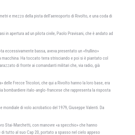
tri e mezzo della pista dell’aereoporto di Rivolto, e una coda di
in apertura ad un pilota civile, Paolo Pravisani, che è andato ad
 quota eccessivamente bassa, aveva presentato un «frullino»
a macchina. Ha toccato terra strisciando e poi si è piantato col
azzato di fronte ai comandanti militari che, via radio, già
 delle Frecce Tricolori, che qui a Rivolto hanno la loro base, era
ccia bombardiere italo-anglo-francese che rappresenta la risposta
ne mondiale di volo acrobatico del 1979, Giuseppe Valenti. Da
i loro Stai-Marchetti, con manovre «a specchio» che hanno
re di tutto al suo Cap 20, portato a spasso nel cielo appeso