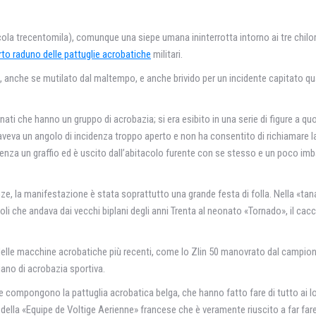
a trecentomila), comunque una siepe umana ininterrotta intorno ai tre chilome
rto raduno delle pattuglie acrobatiche
militari.
che se mutilato dal maltempo, e anche brivido per un incidente capitato quasi 
sionati che hanno un gruppo di acrobazia; si era esibito in una serie di figure a
aveva un angolo di incidenza troppo aperto e non ha consentito di richiamare l
za un graffio ed è uscito dall’abitacolo furente con se stesso e un poco imbar
e, la manifestazione è stata soprattutto una grande festa di folla. Nella «tana»
oli che andava dai vecchi biplani degli anni Trenta al neonato «Tornado», il ca
le delle macchine acrobatiche più recenti, come lo Zlin 50 manovrato dal campio
iano di acrobazia sportiva.
 che compongono la pattuglia acrobatica belga, che hanno fatto fare di tutto a
ta della «Equipe de Voltige Aerienne» francese che è veramente riuscito a far fa