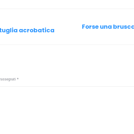
Facebook
X
Pinterest
WhatsApp
Forse una brusca
ttuglia acrobatica
Prossimo
post:
trassegnati
*