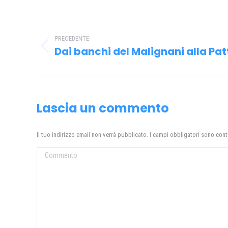
Naviga
tra
PRECEDENTE
Dai banchi del Malignani alla Pa
Post
i
precedente:
post
Lascia un commento
Il tuo indirizzo email non verrà pubblicato. I campi obbligatori sono con
Commento