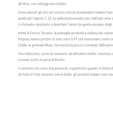
all’elica, con volteggi mozzafiato.
Sono passati gli svizzeri sui loro caccia-bombardieri Hawker Hunt
quella del Caproni C 22, un addestratorerealizzato dall’indu-stria
il «Tornado» destinato a diventare l’aereo da guerra europeo degli
Infine le Frecce Tricolori, la pattuglia acrobatica italiana del col
Purpura, hanno portato in volo i loro G 91 che manovrano come una
l’addio al generale Mura, che lascia fra poco il comando della pri
Una esibizione, come di consueto, ad altissimo livello, conclusa 
scavato sotto la pista di Rivolto.
I confronti non sono mai piacevoli, soprattutto quando si tratta di 
da tutto il Friuli, nessuno aveva dubbi: gli acrobati italiani sono an