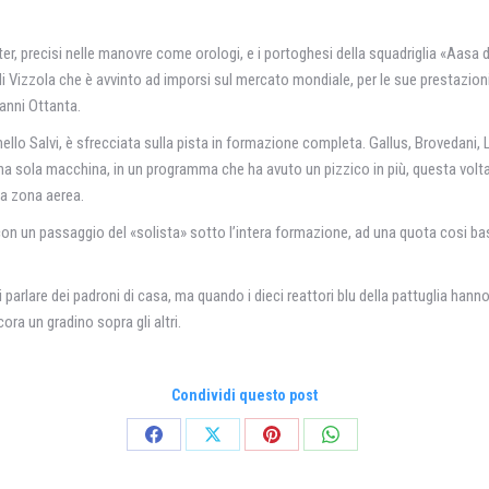
er, precisi nelle manovre come orologi, e i portoghesi della squadriglia «Aasa 
 di Vizzola che è avvinto ad imporsi sul mercato mondiale, per le sue prestazion
 anni Ottanta.
onnello Salvi, è sfrecciata sulla pista in formazione completa. Gallus, Brovedani,
 sola macchina, in un programma che ha avuto un pizzico in più, questa volta,
ma zona aerea.
con un passaggio del «solista» sotto l’intera formazione, ad una quota cosi ba
parlare dei padroni di casa, ma quando i dieci reattori blu della pattuglia hanno
cora un gradino sopra gli altri.
Condividi questo post
Condividi
Condividi
Condividi
Condividi
su
su
su
su