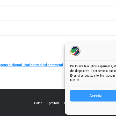
ono elaborati i dati derivati dai commenti
.
Per fornire le migliori esperienze,
del dispositivo. Il consenso a ques
ID unici su questo sito. Non acconse
funzioni.
Accetta
Home
I genitori
1960
1970
1980
1990
2000