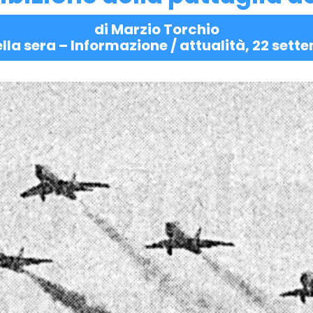
di Marzio Torchio
lla sera – Informazione / attualità, 22 sette