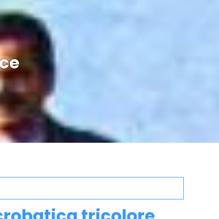
cce
robatica tricolore