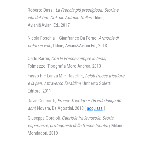
Roberto Bassi,
La Freccia più prestigiosa. Storia e
vita del Ten. Col. pil. Antonio Gallus
, Udine,
Aviani&Aviani Ed., 2017
Nicola Foschia – Gianfranco Da Forno,
Armonie di
colori in volo
, Udine, Aviani&Aviani Ed., 2013
Carlo Baron,
Con le Frecce sempre in testa
,
Tolmezzo, Tipografia Moro Andrea, 2013
Fasso F. – Lanza M. – Raselli F.,
I club frecce tricolore
e la pan. Attraverso l’araldica
, Umberto Soletti
Editore, 2011
David Cenciotti,
Frecce Tricolori – Un volo lungo 50
anni
, Novara, De Agostini, 2010 [
acquista
]
Giuseppe Cordioli,
Capriole tra le nuvole. Storia,
esperienze, protagonisti delle frecce tricolori
, Milano,
Mondadori, 2010