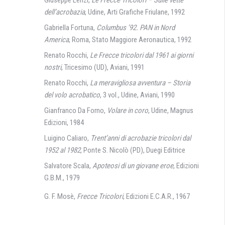
Giuseppe Lenzi,
Le Frecce Tricolori – Sulle vette
dell’acrobazia
, Udine, Arti Grafiche Friulane, 1992
Gabriella Fortuna,
Columbus ’92. PAN in Nord
America
, Roma, Stato Maggiore Aeronautica, 1992
Renato Rocchi,
Le Frecce tricolori dal 1961 ai giorni
nostri
, Tricesimo (UD), Aviani, 1991
Renato Rocchi,
La meravigliosa avventura – Storia
del volo acrobatico
, 3 vol., Udine, Aviani, 1990
Gianfranco Da Forno,
Volare in coro
, Udine, Magnus
Edizioni, 1984
Luigino Caliaro,
Trent’anni di acrobazie tricolori dal
1952 al 1982
, Ponte S. Nicolò (PD), Duegi Editrice
Salvatore Scala,
Apoteosi di un giovane eroe
, Edizioni
G.B.M., 1979
G. F. Mosè,
Frecce Tricolori
, Edizioni E.C.A.R., 1967