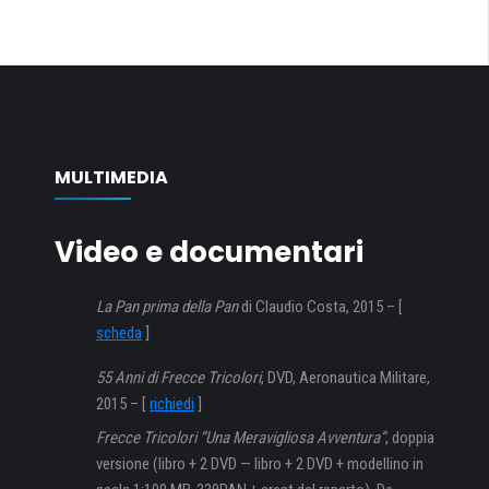
MULTIMEDIA
Video e documentari
La Pan prima della Pan
di Claudio Costa, 2015 – [
scheda
]
55 Anni di Frecce Tricolori
, DVD, Aeronautica Militare,
2015 – [
richiedi
]
Frecce Tricolori “Una Meravigliosa Avventura”
, doppia
versione (libro + 2 DVD — libro + 2 DVD + modellino in