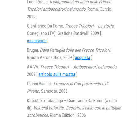
Luca Rocca,
Il cinquantesimo anno delle Frecce
Tricolori ambasciatori nel mondo
, Roma, Curcio,
2010
Gianfranco Da Forno,
Frecce Tricolori – La storia
,
Conegliano (TV), Grafiche Battivelli, 2009 [
recensione
]
Brugar,
Dalla Pattuglia folle alle Frecce Tricolori
,
Rivista Aeronautica, 2009 [
acquista
]
AA.VV.,
Frecce Tricolori – Ambasciatori nel mondo
,
2009 [
articolo sulla mostra
]
Gianni Bianchi,
I ragazzi di Campoformido e di
Rivolto
, Sarasota, 2006
Katsuhiko Tokunaga – Gianfranco Da Forno (a cura
di),
Velocità colorate. Scoprire il cielo con le pattuglie
acrobatiche
, Risma Edizioni, 2006