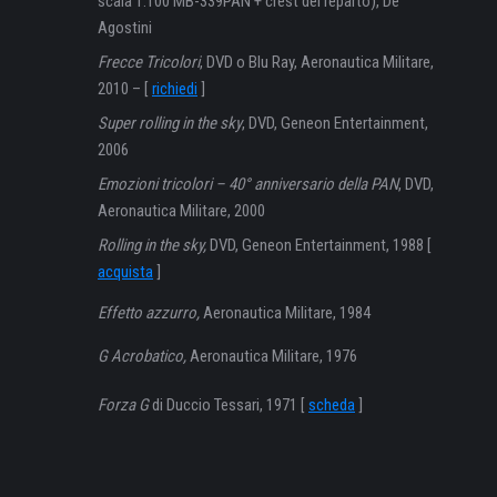
scala 1:100 MB-339PAN + crest del reparto), De
Agostini
Frecce Tricolori
, DVD o Blu Ray, Aeronautica Militare,
2010 – [
richiedi
]
Super rolling in the sky
, DVD, Geneon Entertainment,
2006
Emozioni tricolori – 40° anniversario della PAN
, DVD,
Aeronautica Militare, 2000
Rolling in the sky,
DVD, Geneon Entertainment, 1988 [
acquista
]
Effetto azzurro,
Aeronautica Militare, 1984
G Acrobatico,
Aeronautica Militare, 1976
Forza G
di Duccio Tessari, 1971 [
scheda
]