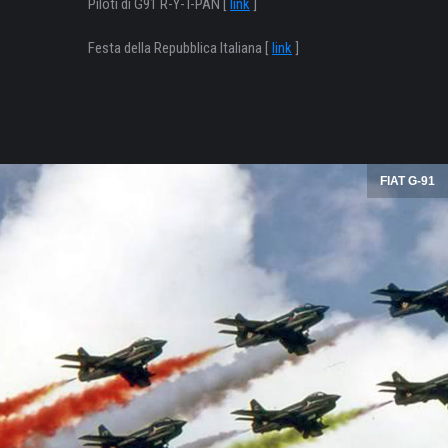
Piloti di G91 R-Y-T-PAN [
link
]
Festa della Repubblica Italiana [
link
]
FIAT G-91