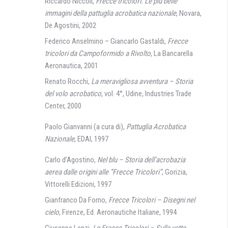
Riccardo Niccoli,
Frecce tricolori. Le più belle
immagini della pattuglia acrobatica nazionale
, Novara,
De Agostini, 2002
Federico Anselmino – Giancarlo Gastaldi,
Frecce
tricolori da Campoformido a Rivolto
, La Bancarella
Aeronautica, 2001
Renato Rocchi,
La meravigliosa avventura – Storia
del volo acrobatico
, vol. 4°, Udine, Industries Trade
Center, 2000
Paolo Gianvanni (a cura di),
Pattuglia Acrobatica
Nazionale
, EDAI, 1997
Carlo d’Agostino,
Nel blu – Storia dell’acrobazia
aerea dalle origini alle “Frecce Tricolori”
, Gorizia,
Vittorelli Edizioni, 1997
Gianfranco Da Forno,
Frecce Tricolori – Disegni nel
cielo
, Firenze, Ed. Aeronautiche Italiane, 1994