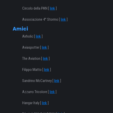
Circolo della PAN [
link
]
Associazione 4° Stormo [
link
]
Amici
Airholic [
link
]
Aviaspotter [
link
]
The Aviation [
link
]
Filippo Matto [
link
]
Sandrino McCartney [
link
]
Azzurro Tricolore [
link
]
Hangar Italy [
link
]