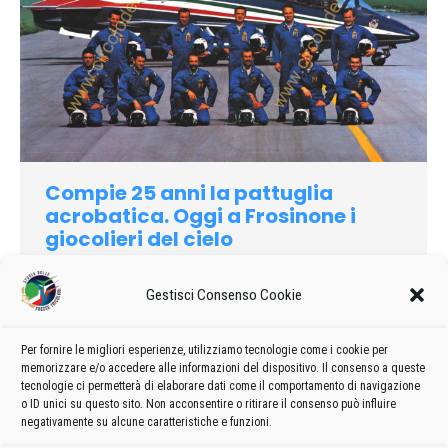
Compie 25 anni la pattuglia
acrobatica. Oggi a Frosinone i
giocolieri del cielo
1985
Di
admin8235
4 Marzo 2020
Lascia un commento
Gestisci Consenso Cookie
Gli acrobati del cielo ritornano In azione. Con una esibizione a
Frosinone dove si celebra la costituzione della scuola volo
elicotteri, oggi la pattuglia acrobatica nazionale
Per fornire le migliori esperienze, utilizziamo tecnologie come i cookie per
memorizzare e/o accedere alle informazioni del dispositivo. Il consenso a queste
dell’Aeronautica Militare inizia la serie stagionale delle sue
tecnologie ci permetterà di elaborare dati come il comportamento di navigazione
rappresentazioni…
o ID unici su questo sito. Non acconsentire o ritirare il consenso può influire
negativamente su alcune caratteristiche e funzioni.