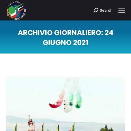
Search
Cerca:
ARCHIVIO GIORNALIERO:
24
GIUGNO 2021
Tu sei qui: