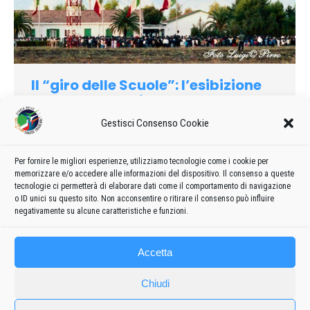
Il “giro delle Scuole”: l’esibizione
all’aeroporto di Amendola
Gestisci Consenso Cookie
1981
Di
admin8235
24 Giugno 2021
Lascia un commento
A fine d’anno, nel rispetto di una tradizione, il “giro delle
Scuole” – denominato anche “il giro del cammello” (con
Per fornire le migliori esperienze, utilizziamo tecnologie come i cookie per
memorizzare e/o accedere alle informazioni del dispositivo. Il consenso a queste
riferimento alla latitudine e a null’altro!): aeroporto Amendola
tecnologie ci permetterà di elaborare dati come il comportamento di navigazione
S.V.B.A.A., aeroporto Lecce S.V.B.A. e aeroporto Latina S.V.B.E.
o ID unici su questo sito. Non acconsentire o ritirare il consenso può influire
negativamente su alcune caratteristiche e funzioni.
Accetta
Chiudi