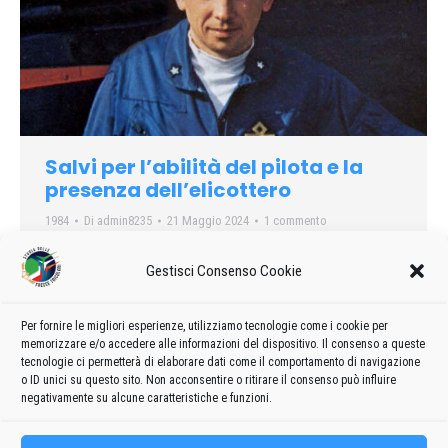
Salvi per l’abilità del pilota e la
presenza dell’elicottero
1984
Di
admin8235
21 Maggio 2024
1 commento
Si deve all’abilita ed all’eccezionale sangue freddo del pilota,
Gestisci Consenso Cookie
Sergio Valori, 30 anni, di Schlo (Vicenza), e alla bravura dei
vigili del fuoco del nucleo elicotteri dl Genova, se
l’ammaraggio dl domenica, nelle acque davanti a Varigotti di
Per fornire le migliori esperienze, utilizziamo tecnologie come i cookie per
memorizzare e/o accedere alle informazioni del dispositivo. Il consenso a queste
un piccolo aereo da turismo Cessna 210 non si è concluso in
tecnologie ci permetterà di elaborare dati come il comportamento di navigazione
tragedia
o ID unici su questo sito. Non acconsentire o ritirare il consenso può influire
negativamente su alcune caratteristiche e funzioni.