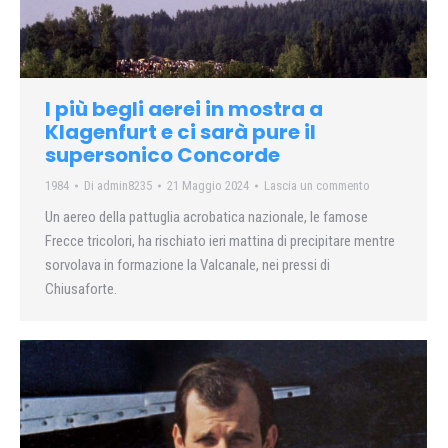
I più begli aerei in mostra a
Klagenfurt e ci sarà pure il
supersonico Concorde
1984
Di
admin8235
21 Maggio 2024
Lascia un commento
Un aereo della pattuglia acrobatica nazionale, le famose
Frecce tricolori, ha rischiato ieri mattina di precipitare mentre
sorvolava in formazione la Valcanale, nei pressi di
Chiusaforte.