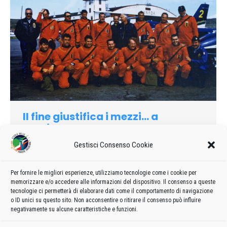
Il fine giustifica i mezzi… a
Frobisher Bay
1986
Di
admin8235
6 Luglio 2021
Lascia un commento
Gestisci Consenso Cookie
Come spostare allora gli otto velivoli che, ancora fermi nella
improvvisata stazione di servizio, attendono di essere
Per fornire le migliori esperienze, utilizziamo tecnologie come i cookie per
memorizzare e/o accedere alle informazioni del dispositivo. Il consenso a queste
spostati accanto a quelli già parcheggiati a quasi duecento
tecnologie ci permetterà di elaborare dati come il comportamento di navigazione
metri di distanza?
o ID unici su questo sito. Non acconsentire o ritirare il consenso può influire
negativamente su alcune caratteristiche e funzioni.