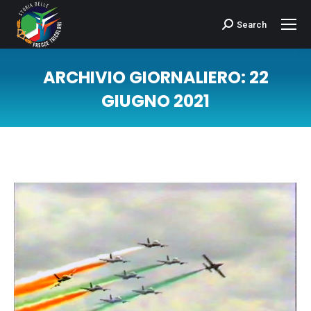
Search
Cerca:
ARCHIVIO GIORNALIERO:
22
GIUGNO 2021
Tu sei qui: