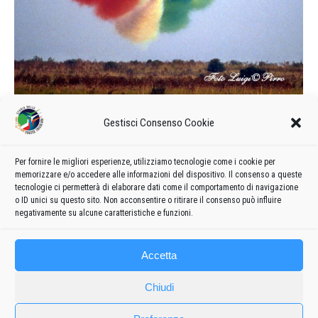
L’esibizione all’aeroporto di
Gestisci Consenso Cookie
Amendola
1984
Di
admin8235
22 Giugno 2021
Lascia un commento
Per fornire le migliori esperienze, utilizziamo tecnologie come i cookie per
memorizzare e/o accedere alle informazioni del dispositivo. Il consenso a queste
Le foto dell’esibizione delle Frecce Tricolori all’aeroporto di
tecnologie ci permetterà di elaborare dati come il comportamento di navigazione
Amendola
o ID unici su questo sito. Non acconsentire o ritirare il consenso può influire
negativamente su alcune caratteristiche e funzioni.
Accetta
Chiudi