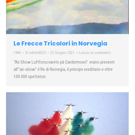
Le Frecce Tricolori in Norvegia
1984
Di
admin8235
22 Giugno 2021
Lascia un commento
“Air Show Luftforscvarets pâ Gardermoen”: erano presenti
all'”air-show” il Re di Norvegia, il principe ereditario e oltre
100.000 spettatori.