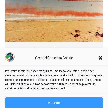
«Frecce» in Turchia
1989
Di
admin8235
18 Agosto 2021
Lascia un commento
Gestisci Consenso Cookie
È stato inaugurato ieri ad Ankara il salone aeronautico «Air
Fair 89» che resterà aperto fino al 10 settembre prossimo.
Per fornire le migliori esperienze, utilizziamo tecnologie come i cookie per
memorizzare e/o accedere alle informazioni del dispositivo. Il consenso a queste
Alla cerimonia inaugurale hanno partecipato le «Frecce
tecnologie ci permetterà di elaborare dati come il comportamento di navigazione
tricolori» dell’Aeronautica militare italiana.
o ID unici su questo sito. Non acconsentire o ritirare il consenso può influire
negativamente su alcune caratteristiche e funzioni.
Accetta