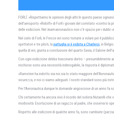
FORLÍ. «Rispettiamo le opinioni degli altri In questo paese ognuno 
dell’aeroporto «Ridolfi» di Forll i giovani del comitato «contro la 
delle esibizioni. Nel
team
aeronautico non c’è spazio per i dubbi «
Nel cielo di Forlì, le Frecce ieri sono tornate a volare per il pubbl
spettatori e tre piloti, la
pattuglia si è esibita a Charleroi
, in Belgi
quella di ieri, giunta a conclusione del quarto Savia, il Salone de
Con ogni esibizione debba trascinarsi dietro – presumibilmente an
rischiose sono una necessità inderogabile, la risposta è diplomat
«Ramstein ha indotto sia noi sia lo stato maggiore dell’Aeronautic
sicurezza, e noi ci siamo adeguati. I nostri standard sono più ristr
Per l’Aeronautica dunque le domande angosciose di un anno fa son
Chi certamente ha ancora vivo il ricordo del solista Nutarelli che v
morbosità. Esortazione di un ragazzo al padre, che osserva lo spe
Rispetto alle esibizioni di qualche arino fa, sono cambiate (parzi