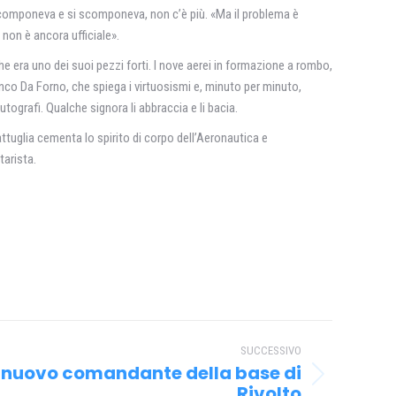
 si componeva e si scomponeva, non c’è più. «Ma il problema è
 non è ancora ufficiale».
che era uno dei suoi pezzi forti. I nove aerei in formazione a rombo,
anco Da Forno, che spiega i virtuosismi e, minuto per minuto,
utografi. Qualche signora li abbraccia e li bacia.
attuglia cementa lo spirito di corpo dell’Aeronautica e
tarista.
SUCCESSIVO
i nuovo comandante della base di
Rivolto