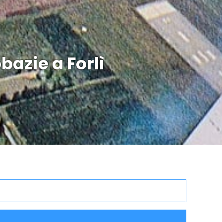
obazie a Forlì