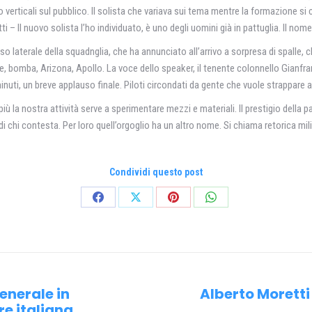
ano verticali sul pubblico. Il solista che variava sui tema mentre la formazione
 – Il nuovo solista I’ho individuato, è uno degli uomini già in pattuglia. Il nome
sso laterale della squadnglia, che ha annunciato all’arrivo a sorpresa di spalle, 
ide, bomba, Arizona, Apollo. La voce dello speaker, il tenente colonnello Gianfr
minuti, un breve applauso finale. Piloti circondati da gente che vuole strappare a
ù la nostra attività serve a sperimentare mezzi e materiali. II prestigio della p
di chi contesta. Per loro quell’orgoglio ha un altro nome. Si chiama retorica mili
Condividi questo post
Condividi
Condividi
Condividi
Condividi
su
su
su
su
Facebook
X
Pinterest
WhatsApp
enerale in
Alberto Morett
Prossimo
re italiana