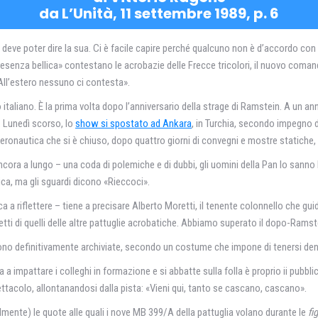
da L’Unità, 11 settembre 1989, p. 6
deve poter dire la sua. Ci è facile capire perché qualcuno non è d’accordo con n
presenza bellica» contestano le acrobazie delle Frecce tricolori, il nuovo comandan
All’estero nessuno ci contesta».
ico italiano. È la prima volta dopo l’anniversario della strage di Ramstein. A un a
o. Lunedì scorso, lo
show si spostato ad Ankara
, in Turchia, secondo impegno d
ll’aeronautica che si è chiuso, dopo quattro giorni di convegni e mostre statiche
cora a lungo – una coda di polemiche e di dubbi, gli uomini della Pan Io sanno 
ica, ma gli sguardi dicono «Rieccoci».
a a riflettere – tiene a precisare Alberto Moretti, il tenente colonnello che g
etti di quelli delle altre pattuglie acrobatiche. Abbiamo superato il dopo-Ramste
o definitivamente archiviate, secondo un costume che impone di tenersi dentro
a a impattare i colleghi in formazione e si abbatte sulla folla è proprio ii pubbl
ttacolo, allontanandosi dalla pista: «Vieni qui, tanto se cascano, cascano».
almente) le quote alle quali i nove MB 399/A della pattuglia volano durante le
fi