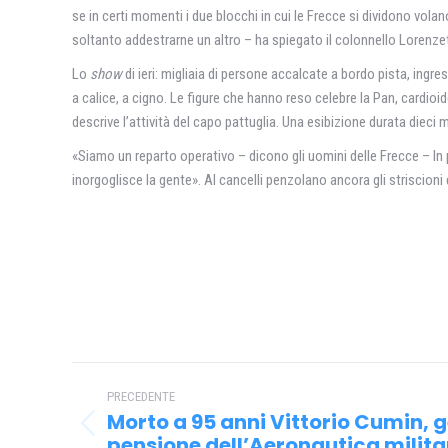
se in certi momenti i due blocchi in cui le Frecce si dividono vol
soltanto addestrarne un altro – ha spiegato il colonnello Lorenzetti
Lo
show
di ieri: migliaia di persone accalcate a bordo pista, ingre
a calice, a cigno. Le figure che hanno reso celebre la Pan, cardio
descrive l’attività del capo pattuglia. Una esibizione durata dieci 
«Siamo un reparto operativo – dicono gli uomini delle Frecce – In pi
inorgoglisce la gente». Al cancelli penzolano ancora gli striscioni 
Naviga
PRECEDENTE
tra
Morto a 95 anni Vittorio Cumin, g
Post
pensione dell’Aeronautica milita