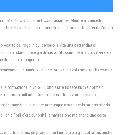
oi. Ma i loro dubbi non li condividiamo». Mentre ai cancelli
te della pattuglia, il colonnello Luigi Lorenzetti, difende l’utilità
nno esatto dal rogo In cui persero la vita una settantina di
i un calendario che è già di nuovo fittissimo. Ma la prova vera era
, nello scalo romagnolo.
benissimo. E quando si chiede loro se le evoluzioni spettacolari e
uida la formazione in volo – Sono state fissate nuove norme di
in in modo brillante. Questo è il nostro lavoro, ci piace».
 le tragedie e di andare comunque avanti per la propria strada.
ico. Ieri a Forli c’era curiosità, ammirazione ma anche una certa
gure
. La traiettoria degli aerei non Incrocia più gli spettatori, anche