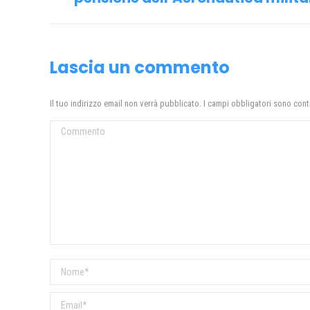
i
precedente:
post
Lascia un commento
Il tuo indirizzo email non verrà pubblicato. I campi obbligatori sono con
Commento
Nome *
Email *