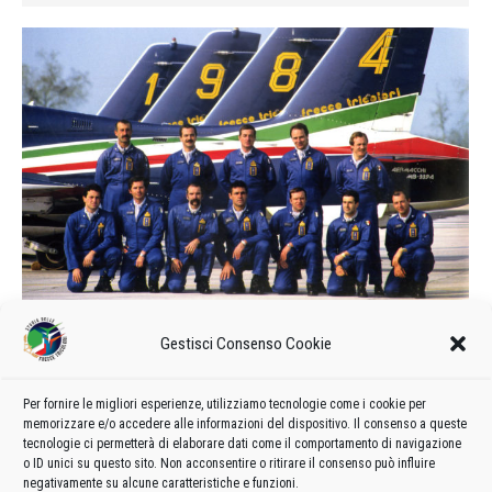
Calendario delle manifestazioni e
Gestisci Consenso Cookie
formazione del 1984
1984
Di
admin8235
7 Dicembre 2019
Lascia un commento
Per fornire le migliori esperienze, utilizziamo tecnologie come i cookie per
memorizzare e/o accedere alle informazioni del dispositivo. Il consenso a queste
Formazione e calendario 1984 delle manifestazioni delle
tecnologie ci permetterà di elaborare dati come il comportamento di navigazione
Frecce Tricolori
o ID unici su questo sito. Non acconsentire o ritirare il consenso può influire
negativamente su alcune caratteristiche e funzioni.