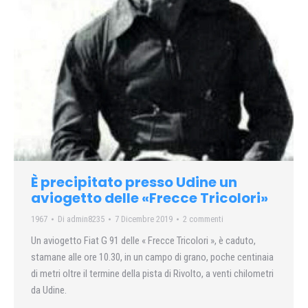
È precipitato presso Udine un
aviogetto delle «Frecce Tricolori»
1967
Di
admin8235
7 Dicembre 2019
2 commenti
Un aviogetto Fiat G 91 delle « Frecce Tricolori », è caduto,
stamane alle ore 10.30, in un campo di grano, poche centinaia
di metri oltre il termine della pista di Rivolto, a venti chilometri
da Udine.