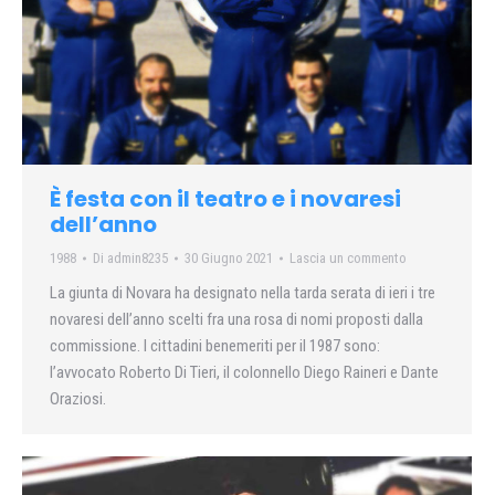
È festa con il teatro e i novaresi
dell’anno
1988
Di
admin8235
30 Giugno 2021
Lascia un commento
La giunta di Novara ha designato nella tarda serata di ieri i tre
novaresi dell’anno scelti fra una rosa di nomi proposti dalla
commissione. I cittadini benemeriti per il 1987 sono:
l’avvocato Roberto Di Tieri, il colonnello Diego Raineri e Dante
Oraziosi.