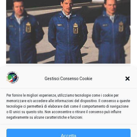
È novarese il comandante della
Gestisci Consenso Cookie
pattuglia acrobatica
1986
Di
admin8235
30 Giugno 2021
Lascia un commento
Per fornire le migliori esperienze, utilizziamo tecnologie come i cookie per
Giovedì un novarese assumerà il comando della pattuglia
memorizzare e/o accedere alle informazioni del dispositivo. Il consenso a queste
acrobatica dell’aeronautica militare «Frecce Tricolori».
tecnologie ci permetterà di elaborare dati come il comportamento di navigazione
o ID unici su questo sito. Non acconsentire o ritirare il consenso può influire
negativamente su alcune caratteristiche e funzioni.
Accetta