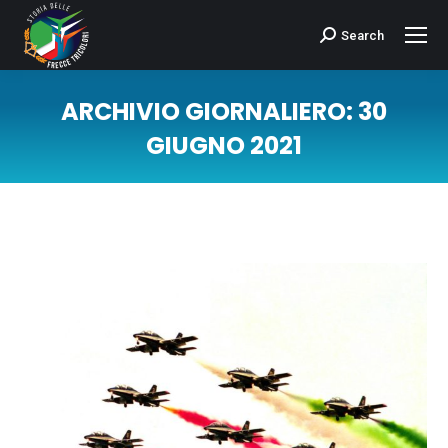
Search
Cerca:
ARCHIVIO GIORNALIERO:
30
GIUGNO 2021
Tu sei qui: