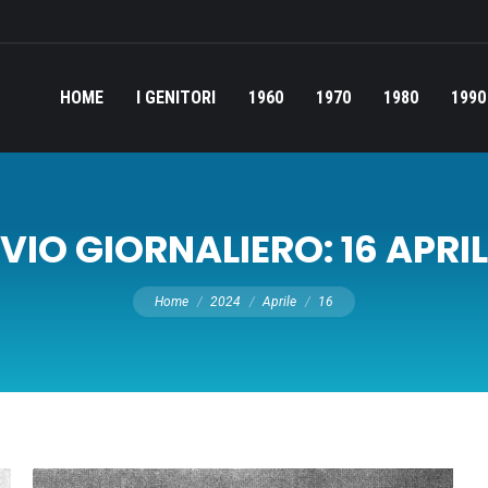
HOME
I GENITORI
1960
1970
1980
1990
VIO GIORNALIERO:
16 APRI
Tu sei qui:
Home
2024
Aprile
16