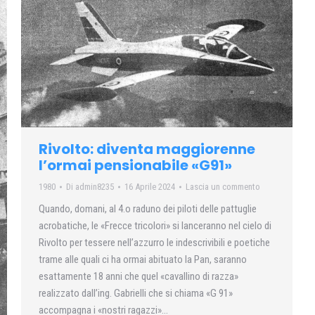
Rivolto: diventa maggiorenne
l’ormai pensionabile «G91»
1980
Di
admin8235
16 Aprile 2024
Lascia un commento
Quando, domani, al 4.o raduno dei piloti delle pattuglie
acrobatiche, le «Frecce tricolori» si lanceranno nel cielo di
Rivolto per tessere nell’azzurro le indescrivibili e poetiche
trame alle quali ci ha ormai abituato la Pan, saranno
esattamente 18 anni che quel «cavallino di razza»
realizzato dall’ing. Gabrielli che si chiama «G 91»
accompagna i «nostri ragazzi»…