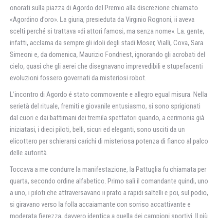
onorati sulla piazza di Agordo del Premio alla discrezione chiamato
«Agordino d’oro». La giuria, presieduta da Virginio Rognoni, ii aveva
scelti perché si trattava «di attori famosi, ma senza nome». La. gente,
infatti, acclama da sempre gli idoli degli stadi Moser, Vialli, Cova, Sara
Simeoni e, da domenica, Maurizio Fondriest, ignorando gli acrobati del
cielo, quasi che gli aerei che disegnavano imprevedibili e stupefacenti
evoluzioni fossero governati da.misteriosi robot.
L’incontro di Agordo é stato commovente e allegro egual misura. Nella
serietà del rituale, fremiti e giovanile entusiasmo, si sono sprigionati
dal cuori e dai battimani dei tremila spettatori quando, a cerimonia già
iniziatasi, i dieci piloti, belli, sicuri ed eleganti, sono usciti da un
elicottero per schierarsi carichi di misteriosa potenza di fianco al palco
delle autorità.
Toccava a me condurre la manifestazione, la Pattuglia fu chiamata per
quarta, secondo ordine alfabetico. Primo salì il comandante quindi, uno
a uno, i piloti che attraversavano ii prato a rapidi saltelli e poi, sul podio,
si giravano verso la folla accaiamante con sorriso accattivante e
moderata fierezza, davvero identica a quella dei campioni sportivi. Il più