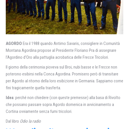
AGORDO
Era il 1988 quando Antimo Savaris, consigliere in Comunità
Montana Agordina propose al Presidente Floriano Pra di assegnare
l’Agordino d’Oro alla pattuglia acrobatica delle Frecce Tricolori.
Il giorno della cerimonia pioveva sul Broi, nubi basse e le Frecce non
poterono esibirsi nella Conca Agordina. Promisero però di transitare
per Agordo al ritorno della loro esibizione in Germania. Sappiamo come
fini tragicamente quella trasferta.
Idea
: perché non chiedere (con queste premesse) alla basa di Rivolto
che possano passare sopra Agordo domenica in avvicinamento a
Cortina ovviamente senza fumi tricolori.
Dal libro
Odio la radio