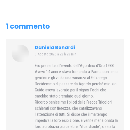
post:
1 commento
Daniela Bonardi
3 Agosto 2026 a 22 h 23 min
says:
Ero presente all’evento dell’Agordino d’Oro 1988.
Avevo 14 anni e stavo tornando a Parma con i miei
genitori e gli zii da una vacanza al Falzarego.
Decidemmo di passare da Agordo perché mio zio
Guido aveva lavorato per il signor Fochi che
sarebbe stato premiato quel giorno.
Ricordo benissimo i piloti delle Frecce Tricolori
schierati con fierezza, che catalizzavano
l’attenzione di tutti. Si disse che il maltempo
impediva la loro esibizione, e venne menzionata la
loro acrobazia più celebre, “il cardioide”, ossia la