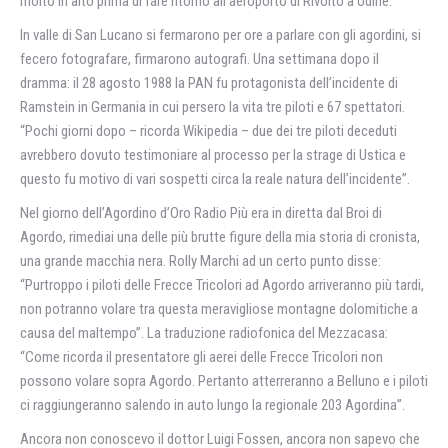
molto in alto prima di fare ritorno all’aeroporto di Rivolto a Udine.
In valle di San Lucano si fermarono per ore a parlare con gli agordini, si
fecero fotografare, firmarono autografi. Una settimana dopo il
dramma: il 28 agosto 1988 la PAN fu protagonista dell’incidente di
Ramstein in Germania in cui persero la vita tre piloti e 67 spettatori.
“Pochi giorni dopo – ricorda Wikipedia – due dei tre piloti deceduti
avrebbero dovuto testimoniare al processo per la strage di Ustica e
questo fu motivo di vari sospetti circa la reale natura dell’incidente”.
Nel giorno dell’Agordino d’Oro Radio Più era in diretta dal Broi di
Agordo, rimediai una delle più brutte figure della mia storia di cronista,
una grande macchia nera. Rolly Marchi ad un certo punto disse:
“Purtroppo i piloti delle Frecce Tricolori ad Agordo arriveranno più tardi,
non potranno volare tra questa meravigliose montagne dolomitiche a
causa del maltempo”. La traduzione radiofonica del Mezzacasa:
“Come ricorda il presentatore gli aerei delle Frecce Tricolori non
possono volare sopra Agordo. Pertanto atterreranno a Belluno e i piloti
ci raggiungeranno salendo in auto lungo la regionale 203 Agordina”.
Ancora non conoscevo il dottor Luigi Fossen, ancora non sapevo che