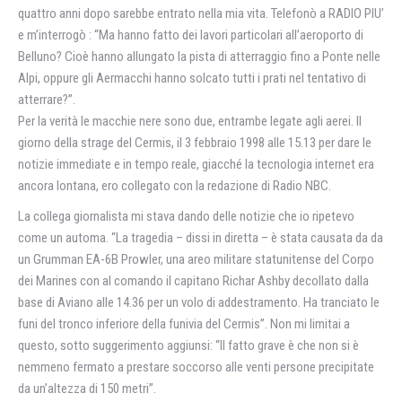
quattro anni dopo sarebbe entrato nella mia vita. Telefonò a RADIO PIU’
e m’interrogò : “Ma hanno fatto dei lavori particolari all’aeroporto di
Belluno? Cioè hanno allungato la pista di atterraggio fino a Ponte nelle
Alpi, oppure gli Aermacchi hanno solcato tutti i prati nel tentativo di
atterrare?”.
Per la verità le macchie nere sono due, entrambe legate agli aerei. Il
giorno della strage del Cermis, il 3 febbraio 1998 alle 15.13 per dare le
notizie immediate e in tempo reale, giacché la tecnologia internet era
ancora lontana, ero collegato con la redazione di Radio NBC.
La collega giornalista mi stava dando delle notizie che io ripetevo
come un automa. “La tragedia – dissi in diretta – è stata causata da da
un Grumman EA-6B Prowler, una areo militare statunitense del Corpo
dei Marines con al comando il capitano Richar Ashby decollato dalla
base di Aviano alle 14.36 per un volo di addestramento. Ha tranciato le
funi del tronco inferiore della funivia del Cermis”. Non mi limitai a
questo, sotto suggerimento aggiunsi: “Il fatto grave è che non si è
nemmeno fermato a prestare soccorso alle venti persone precipitate
da un’altezza di 150 metri”.