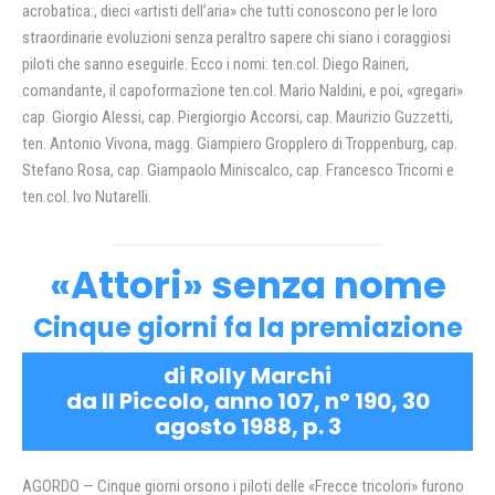
acrobatica:, dieci «artisti dell’aria» che tutti conoscono per le loro
straordinarie evoluzioni senza peraltro sapere chi siano i coraggiosi
piloti che sanno eseguirle. Ecco i nomi: ten.col. Diego Raineri,
comandante, il capoformazìone ten.col. Mario Naldini, e poi, «gregari»
cap. Giorgio Alessi, cap. Piergiorgio Accorsi, cap. Maurizio Guzzetti,
ten. Antonio Vivona, magg. Giampiero Gropplero di Troppenburg, cap.
Stefano Rosa, cap. Giampaolo Miniscalco, cap. Francesco Tricorni e
ten.col. Ivo Nutarelli.
«Attori» senza nome
Cinque giorni fa la premiazione
di Rolly Marchi
da Il Piccolo, anno 107, n° 190, 30
agosto 1988, p. 3
AGORDO — Cinque giorni orsono i piloti delle «Frecce tricolori» furono