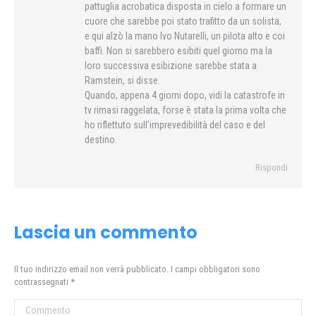
pattuglia acrobatica disposta in cielo a formare un
cuore che sarebbe poi stato trafitto da un solista,
e qui alzò la mano Ivo Nutarelli, un pilota alto e coi
baffi. Non si sarebbero esibiti quel giorno ma la
loro successiva esibizione sarebbe stata a
Ramstein, si disse.
Quando, appena 4 giorni dopo, vidi la catastrofe in
tv rimasi raggelata, forse è stata la prima volta che
ho riflettuto sull’imprevedibilità del caso e del
destino.
Rispondi
Lascia un commento
Il tuo indirizzo email non verrà pubblicato. I campi obbligatori sono
contrassegnati
*
Commento