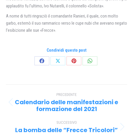
applaudito fu l’ultimo, Ivo Nutarelli, il colonnello «Solista».
A nome di tutti ringraziò il comandante Ranieri, il quale, con molto
garbo, esternò il suo rammarico verso le cupe nubi che avevano negato
l’esibizione alle sue «Frecce».
Condividi questo post
Condividi
Condividi
Condividi
Condividi
su
su
su
su
Facebook
X
Pinterest
WhatsApp
Naviga
PRECEDENTE
tra
Calendario delle manifestazioni e
Post
i
formazione del 2021
precedente:
post
SUCCESSIVO
La bomba delle “Frecce Tricolori”
Prossimo