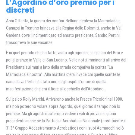
L’Agordino d’oro premio per i
discreti
Anni Ottanta, la guerra dei confini. Belluno perdeva la Marmolada e
Canazei in Trentino brindava alla Regina delle Dolomiti, anche in Val
Gardena dove l’indimenticato ed amato presidente, Sandro Pertini
trascorreva le sue vacanze.
È in quel periodo che ha fatto visita agli agordini, sul palco del Broi e
poi al pranzo in Valle di San Lucano. Nelle notti imminenti all’arrivo del
Presidente sui muri a lato della strada compariva la scritta “La
Marmolada è nostra”. Alla mattina c’era invece chi quelle scritte le
cancellava Pertini è stato uno degli ospiti d’onore di quella
manifestazione che era il fiore all’occhiello dell’Agordino.
Sul palco Rolly Marchi. Arrivarono anche le Frecce Tricolori nel 1988,
ma non poterono volare sopra Agordo, quel giorno il tempo non lo
permise. Ma gli agordini poterono vedere i voli di prova nei giorni
precedenti anche se la Pattuglia Acrobatica Nazionale (costituente il
313º Gruppo Addestramento Acrobatico) con i suoi Aermacchi volò