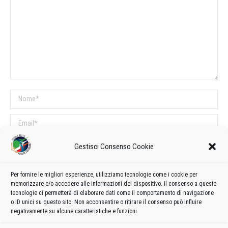
Nome *
Email *
Sito web
Gestisci Consenso Cookie
Per fornire le migliori esperienze, utilizziamo tecnologie come i cookie per
COMMENTI SUL POST
memorizzare e/o accedere alle informazioni del dispositivo. Il consenso a queste
tecnologie ci permetterà di elaborare dati come il comportamento di navigazione
Questo sito utilizza Akismet per ridurre lo spam.
Scopri come vengono
o ID unici su questo sito. Non acconsentire o ritirare il consenso può influire
elaborati i dati derivati dai commenti
.
negativamente su alcune caratteristiche e funzioni.