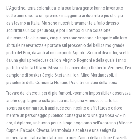
L’Agordino, terra dolomitica, e la sua brava gente hanno inventato
sette anni orsono un «premio» in aggiunta ai duemila e più che già
esistevano in Italia. Ma sono riusciti bravamente a farlo diverso,
addirittura unico: per un’ora, e poi il tempo di una colazione
«tipicamente alpigiana», cinque persone vengono strappate alla loro
abituale riservatezza e portate sul proscenio del bellissimo grande
prato del Broi, davanti al municipio di Agordo. Sono «I discreti», scelti
da una giuria presieduta dall’on. Virginio Rognoni e della quale fanno
parte lo stilista Ottavio Missoni, il cancerologo Umberto Veronesi, l’ex
campione di basket Sergio Stefanini, l’on. Mino Martinazzoli, il
presidente della Comunità Floriano Pra e tre sindaci della zona.
Trovare dei discreti, per di più famosi, «sembra impossibile» osservava
anche oggi la gente sulla piazza ma la giuria vi riesce, e la folla,
sorpresa e ammirata, li applaude con insolito e affettuoso calore
mentre un personaggio pubblico consegna loro una graziosa «A» in
oro, il diploma, un buono per un lungo soggiorno nell’Agordino (Alleghe,
Caprile, Falcade, Civetta, Marmolada a scelta) e una serigrafia
numerata in tiratura limitata, opera quest’anno della pittrice Graziella