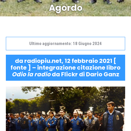
Agordo
Ultimo aggiornamento: 18 Giugno 2024
da radiopiu.net, 12 febbraio 2021 [
fonte
] – integrazione citazione libro
Odio la radio
da
Flickr di Dario Ganz