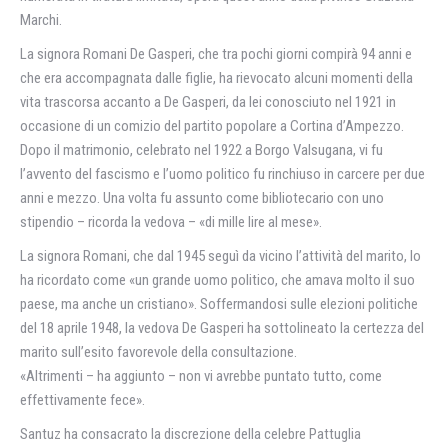
Marchi.
La signora Romani De Gasperi, che tra pochi giorni compirà 94 anni e
che era accompagnata dalle figlie, ha rievocato alcuni momenti della
vita trascorsa accanto a De Gasperi, da lei conosciuto nel 1921 in
occasione di un comizio del partito popolare a Cortina d’Ampezzo.
Dopo il matrimonio, celebrato nel 1922 a Borgo Valsugana, vi fu
l’avvento del fascismo e l’uomo politico fu rinchiuso in carcere per due
anni e mezzo. Una volta fu assunto come bibliotecario con uno
stipendio – ricorda la vedova – «di mille lire al mese».
La signora Romani, che dal 1945 seguì da vicino l’attività del marito, lo
ha ricordato come «un grande uomo politico, che amava molto il suo
paese, ma anche un cristiano». Soffermandosi sulle elezioni politiche
del 18 aprile 1948, la vedova De Gasperi ha sottolineato la certezza del
marito sull’esito favorevole della consultazione.
«Altrimenti – ha aggiunto – non vi avrebbe puntato tutto, come
effettivamente fece».
Santuz ha consacrato la discrezione della celebre Pattuglia