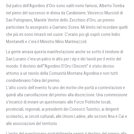
Sul palco dell’Agordino d’Oro sono saliti nomi famosi, Alberto Tomba
nel pieno del successo in divisa da Carabiniere, Vincenzo Muccioli di
San Patrignano, Mariele Ventre dello Zecchino d’Oro, un premio
particolare fu assegnato a Gaetano Scirea. Mi limito nel ricordare quelli
che più mi sono rimasti nel cuore. C’erano poi gli ospiti come Indro
Montanelli e c’era il Ministro Mino Martinazzoli.
La gente amava questa manifestazione anche se sotto il tendone di
San Lucano c’era un palco in alto per i vip e dei tavoli per il resto del
mondo. Il destino dell’”Agordino D’Oro I Discreti” è stato deciso
attorno a un tavolo della Comunità Montana Agordina e non tutti
condividevano l’idea del premio.
L’alto costo dell’evento fu uno dei motivi che portà a contestazioni e
quindi alla cancellazione del premio alla discrezione. Una commissione
s’incaricò di inviare un questionario alle Forze Politiche locali,
provinciali, regionali, ai presidenti dei Consorzi Turistici, ai dirigenti
scolastici, ai circoli culturali, alle Unioni Ladine, alle sezioni Ana e Cai e
alle associazioni del territorio
L’esito del questionario probabilmente segnò il destino del premio alla