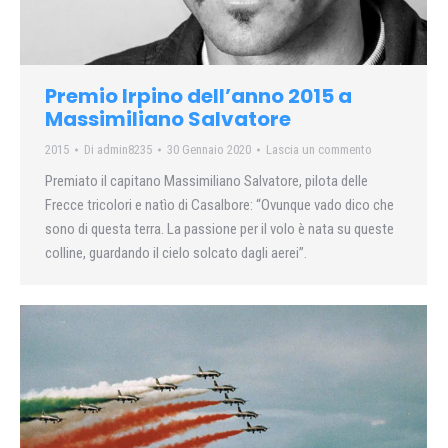
Premio Irpino dell’anno 2015 a
Massimiliano Salvatore
2015
Di
admin8235
30 Gennaio 2020
Lascia un commento
Premiato il capitano Massimiliano Salvatore, pilota delle
Frecce tricolori e natìo di Casalbore: “Ovunque vado dico che
sono di questa terra. La passione per il volo è nata su queste
colline, guardando il cielo solcato dagli aerei”.