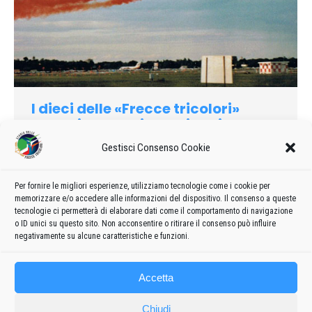
I dieci delle «Frecce tricolori»
conquistano gli americani
1986
Di
admin8235
30 Gennaio 2020
Lascia un commento
Gestisci Consenso Cookie
Volare per venti minuti sopra uno dei panorami più famosi del
mondo, la Statua della Libertà e i grattacieli dl New York
Per fornire le migliori esperienze, utilizziamo tecnologie come i cookie per
memorizzare e/o accedere alle informazioni del dispositivo. Il consenso a queste
avvolti da nebbia e nuvole, senza poter scendere e stendere
tecnologie ci permetterà di elaborare dati come il comportamento di navigazione
sopra Manhattan il più grande tricolore mal visto.
o ID unici su questo sito. Non acconsentire o ritirare il consenso può influire
negativamente su alcune caratteristiche e funzioni.
Accetta
Chiudi