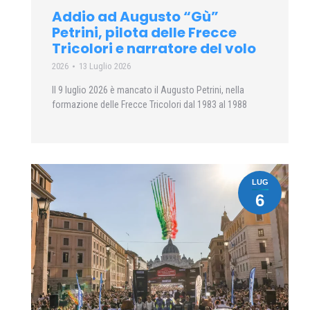
Addio ad Augusto “Gù”
Petrini, pilota delle Frecce
Tricolori e narratore del volo
2026
13 Luglio 2026
Il 9 luglio 2026 è mancato il Augusto Petrini, nella
formazione delle Frecce Tricolori dal 1983 al 1988
LUG
6