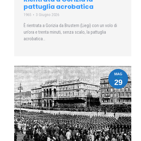
pattuglia acrobatica
1965
3 Giugno 2026
È rientrata a Gorizia da Brustem (Liegi) con un volo di
un’ora e trenta minuti, senza scalo, la pattuglia
acrobatica…
MAG
29