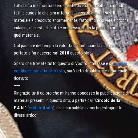
l’ufficialità ma mostrassero un lato diverso, in realtà un mondo di
fatti e curiosità che gira attorno alla nostra amata PAN. Il
materiale è cresciuto enormemente, fatto anche di vere e proprie
indagini, richieste di aiuto e concessioni per la pubblicazione di
quel materiale.
Col passare del tempo la volonta di continuare la ricerca mi ha
portato a far nascere
nel 2018
questo blog.
Spero che troviate tutto questo di Vostro interesse e se
vorrete
contibuire con articoli o foto
, sarò lieto di pubblicare il materiale
ricevuto.
——
Ringrazio tutti coloro che mi hanno concesso la pubblicazione di
materiali presenti in questo sito, a partire dal “
Circolo della
P.A.N.
” (
visitate il sito
), dalle cui pubblicazioni ho estrapolato
diversi articoli.