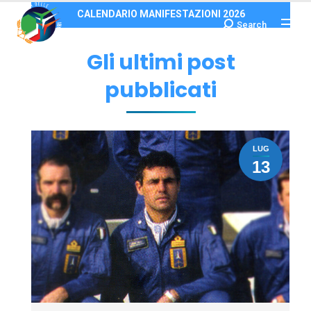
CALENDARIO MANIFESTAZIONI 2026
Search
Cerca:
Gli ultimi post
pubblicati
LUG
13