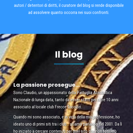
autori / detentori di diritti, il curatore del blog si rende disponibile
ad assolvere quanto occorra nei suoi confronti.
Il blog
La passione prosegue...
Sono Claudio, un appassionato della Pattuglia Acrobatica
Nazionale di lunga data, tanto da esser stato per oltre 10 anni
associato al locale club Frecce Tricolori.
Quando mi sono associato, e in virtù della mia professione, ho
ideato uno di primi siti tra i club… stiamo parlando del 2001. Da lì
ho iniziato a cercare contenuti per quel sito che non fosserò