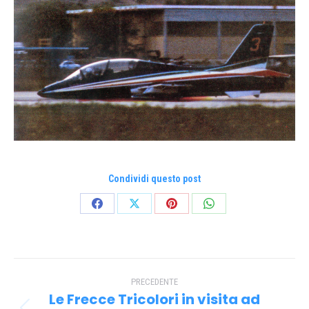
Condividi questo post
Condividi
Condividi
Condividi
Condividi
su
su
su
su
Facebook
X
Pinterest
WhatsApp
Naviga
PRECEDENTE
tra
Le Frecce Tricolori in visita ad