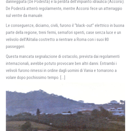
danneggiata (De Podestà) e la perdita dell’impianto idraulica (Accorsi).
De Podestà atterrò regolarmente, mentre Accorsi fece un atterraggio
sul ventre da manuale.
Le conseguenze, diciamo, civili, furono il “black-out” elettrico in buona
parte della regione, treni fermi, semafori spenti, case senza luce e un
velivolo dell’Alitalia costretto a rientrare a Roma con i suoi 80
passeggeri.
Questa mancata segnalazione di ostacolo, prevista dai regolamenti
internazionali, avrebbe potuto provocare ben altri danni. Entrambi i
velivoli furono rimessi in ordine dagli uomini di Vania e tornarono a
volare dopo pochissimo tempo. […]