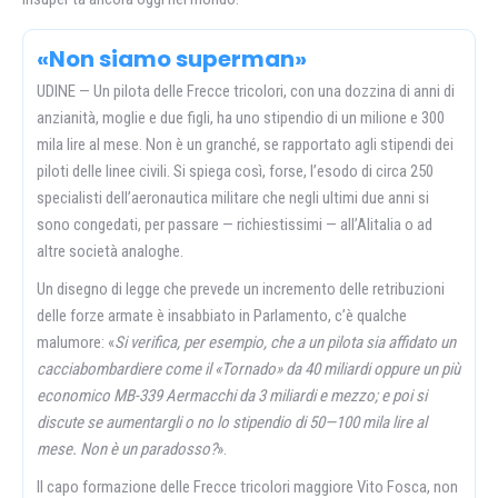
«Non siamo superman»
UDINE — Un pilota delle Frecce tricolori, con una dozzina di anni di
anzianità, moglie e due figli, ha uno stipendio di un milione e 300
mila lire al mese. Non è un granché, se rapportato agli stipendi dei
piloti delle linee civili. Si spiega così, forse, l’esodo di circa 250
specialisti dell’aeronautica militare che negli ultimi due anni si
sono congedati, per passare — richiestissimi — all’Alitalia o ad
altre società analoghe.
Un disegno di legge che prevede un incremento delle retribuzioni
delle forze armate è insabbiato in Parlamento, c’è qualche
malumore: «
Si verifica, per esempio, che a un pilota sia affidato un
cacciabombardiere come il «Tornado» da 40 miliardi oppure un più
economico MB-339 Aermacchi da 3 miliardi e mezzo; e poi si
discute se aumentargli o no lo stipendio di 50—100 mila lire al
mese. Non è un paradosso?
».
Il capo formazione delle Frecce tricolori maggiore Vito Fosca, non