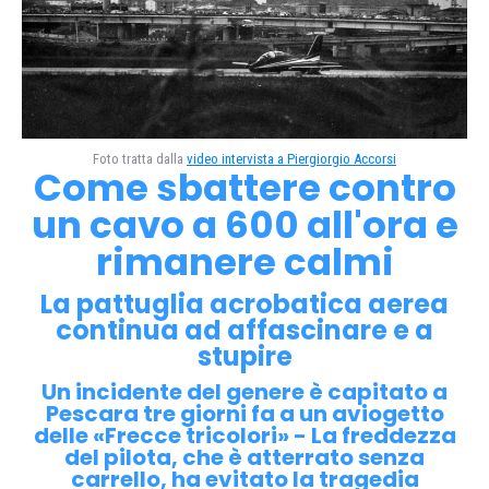
Foto tratta dalla
video intervista a Piergiorgio Accorsi
Come sbattere contro
un cavo a 600 all'ora e
rimanere calmi
La pattuglia acrobatica aerea
continua ad affascinare e a
stupire
Un incidente del genere è capitato a
Pescara tre giorni fa a un aviogetto
delle «Frecce tricolori» - La freddezza
del pilota, che è atterrato senza
carrello, ha evitato la tragedia