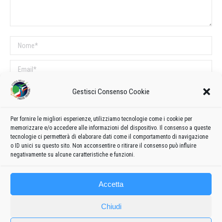
Nome *
Email *
Sito web
Gestisci Consenso Cookie
Per fornire le migliori esperienze, utilizziamo tecnologie come i cookie per
COMMENTI SUL POST
memorizzare e/o accedere alle informazioni del dispositivo. Il consenso a queste
tecnologie ci permetterà di elaborare dati come il comportamento di navigazione
Questo sito utilizza Akismet per ridurre lo spam.
Scopri come vengono
o ID unici su questo sito. Non acconsentire o ritirare il consenso può influire
elaborati i dati derivati dai commenti
.
negativamente su alcune caratteristiche e funzioni.
Accetta
Chiudi