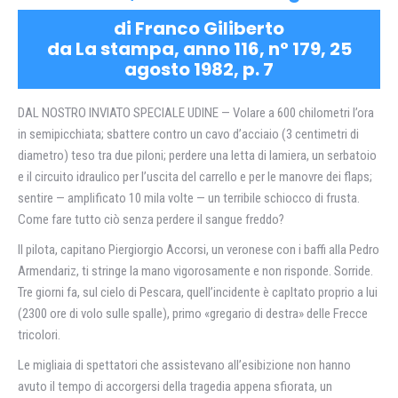
di Franco Giliberto
da La stampa, anno 116, n° 179, 25
agosto 1982, p. 7
DAL NOSTRO INVIATO SPECIALE UDINE — Volare a 600 chilometri l’ora
in semipicchiata; sbattere contro un cavo d’acciaio (3 centimetri di
diametro) teso tra due piloni; perdere una letta di lamiera, un serbatoio
e il circuito idraulico per l’uscita del carrello e per le manovre dei flaps;
sentire — amplificato 10 mila volte — un terribile schiocco di frusta.
Come fare tutto ciò senza perdere il sangue freddo?
Il pilota, capitano Piergiorgio Accorsi, un veronese con i baffi alla Pedro
Armendariz, ti stringe la mano vigorosamente e non risponde. Sorride.
Tre giorni fa, sul cielo di Pescara, quell’incidente è capltato proprio a lui
(2300 ore di volo sulle spalle), primo «gregario di destra» delle Frecce
tricolori.
Le migliaia di spettatori che assistevano all’esibizione non hanno
avuto il tempo di accorgersi della tragedia appena sfiorata, un