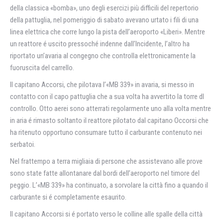
della classica «bomba», uno degli esercizi più difficili del repertorio
della pattuglia, nel pomeriggio di sabato avevano urtato i fili di una
linea elettrica che corre lungo la pista dell’aeroporto «Liberi». Mentre
un reattore é uscito pressoché indenne dall’Incidente, l’altro ha
riportato un’avaria al congegno che controlla elettronicamente la
fuoruscita del carrello.
Il capitano Accorsi, che pilotava l’«MB 339» in avaria, si messo in
contatto con il capo pattuglia che a sua volta ha avvertito la torre dl
controllo. Otto aerei sono atterrati regolarmente uno alla volta mentre
in aria é rimasto soltanto il reattore pilotato dal capitano Occorsi che
ha ritenuto opportuno consumare tutto il carburante contenuto nei
serbatoi.
Nel frattempo a terra migliaia di persone che assistevano alle prove
sono state fatte allontanare dal bordi dell’aeroporto nel timore del
peggio. L’«MB 339» ha continuato, a sorvolare la città fino a quando il
carburante si é completamente esaurito.
Il capitano Accorsi si é portato verso le colline alle spalle della città