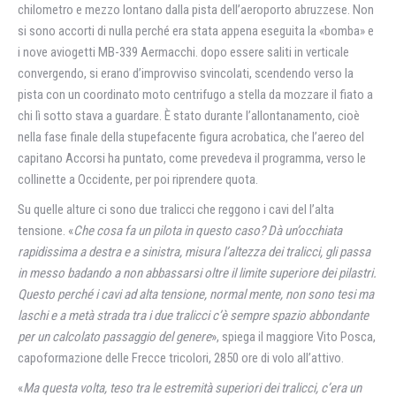
chilometro e mezzo lontano dalla pista dell’aeroporto abruzzese. Non
si sono accorti di nulla perché era stata appena eseguita la «bomba» e
i nove aviogetti MB-339 Aermacchi. dopo essere saliti in verticale
convergendo, si erano d’improvviso svincolati, scendendo verso la
pista con un coordinato moto centrifugo a stella da mozzare il fiato a
chi lì sotto stava a guardare. È stato durante l’allontanamento, cioè
nella fase finale della stupefacente figura acrobatica, che l’aereo del
capitano Accorsi ha puntato, come prevedeva il programma, verso le
collinette a Occidente, per poi riprendere quota.
Su quelle alture ci sono due tralicci che reggono i cavi del l’alta
tensione. «
Che cosa fa un pilota in questo caso? Dà un’occhiata
rapidissima a destra e a sinistra, misura l’altezza dei tralicci, gli passa
in messo badando a non abbassarsi oltre il limite superiore dei pilastri.
Questo perché i cavi ad alta tensione, normal mente, non sono tesi ma
laschi e a metà strada tra i due tralicci c’è sempre spazio abbondante
per un calcolato passaggio del genere
», spiega il maggiore Vito Posca,
capoformazione delle Frecce tricolori, 2850 ore di volo all’attivo.
«
Ma questa volta, teso tra le estremità superiori dei tralicci, c’era un