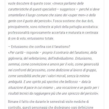
vuole discutere di queste cose: «
Invece parliamo delle
caratteristiche di questi specialisti
— suggerisce —
perché si deve
smantellare il luogo comune che siano dei «super men» o della
gente con il gusto del pericol
o». Fosca sostiene che due doti,
principalmente, sono richieste ai piloti della pattuglia acrobatica:
professionalità rigorosamente accertata e maturata in centinaia
di ore di volo; entusiasmo totale.
— Entusiasmo che confina con il fanatismo?
«
Per carità
– risponde –
proprio il contrario del fanatismo, della
gigloneria, del velleitarismo, dell’individualismo. Entusiasmo,
semmai, come convinzione e amore per il volo, come generosità
nei confronti del prossimo, come dedizione al lavoro di gruppo,
come sensibilità anche per i valori morali, senza la minima
ambiguità. E uno spirito più sportivo che bellicoso – data la
situazione di pace in cui viviamo -, una vocazione e un gusto per i
risultati tecnici da raggiungere più che uno sprezzo del pericolo
».
Rimane il fatto che durante le semestrali visite mediche di
controllo, questi personaggi che disdegnano ogni definizione