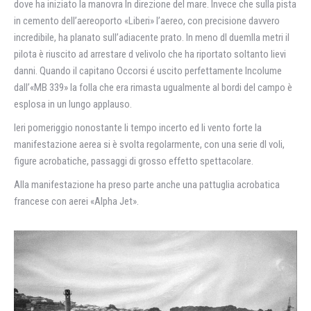
dove ha iniziato la manovra In direzione del mare. Invece che sulla pista
in cemento dell’aereoporto «Liberi» l’aereo, con precisione davvero
incredibile, ha planato sull’adiacente prato. In meno dl duemlla metri il
pilota è riuscito ad arrestare d velivolo che ha riportato soltanto lievi
danni. Quando il capitano Occorsi é uscito perfettamente Incolume
dall’«MB 339» la folla che era rimasta ugualmente al bordi del campo è
esplosa in un lungo applauso.
Ieri pomeriggio nonostante li tempo incerto ed li vento forte la
manifestazione aerea si è svolta regolarmente, con una serie dl voli,
figure acrobatiche, passaggi di grosso effetto spettacolare.
Alla manifestazione ha preso parte anche una pattuglia acrobatica
francese con aerei «Alpha Jet».