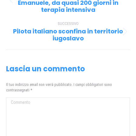
i
Emanuele, da quasi 200 giorni in
Post
terapia intensiva
precedente:
post
SUCCESSIVO
Pilota italiano sconfina in territorio
Prossimo
iugoslavo
post:
Lascia un commento
Il tuo indirizzo email non verrà pubblicato. I campi obbligatori sono
contrassegnati
*
Commento