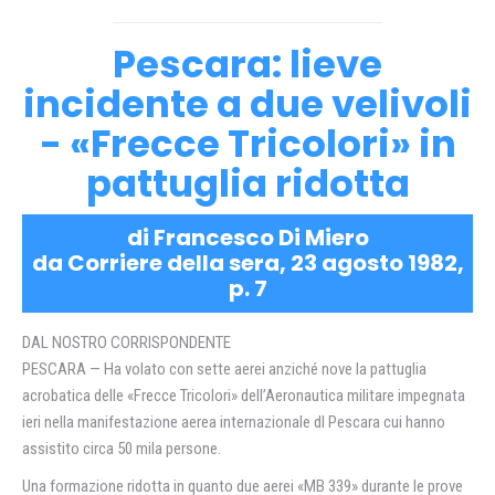
Pescara: lieve
incidente a due velivoli
- «Frecce Tricolori» in
pattuglia ridotta
di Francesco Di Miero
da Corriere della sera, 23 agosto 1982,
p. 7
DAL NOSTRO CORRISPONDENTE
PESCARA — Ha volato con sette aerei anziché nove la pattuglia
acrobatica delle «Frecce Tricolori» dell’Aeronautica militare impegnata
ieri nella manifestazione aerea internazionale dl Pescara cui hanno
assistito circa 50 mila persone.
Una formazione ridotta in quanto due aerei «MB 339» durante le prove