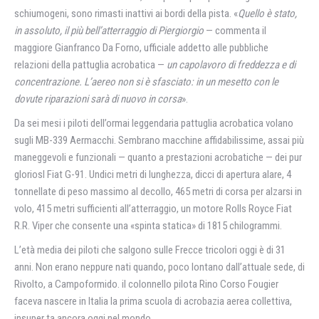
schiumogeni, sono rimasti inattivi ai bordi della pista. «
Quello è stato,
in assoluto, il più bell’atterraggio di Piergiorgio
— commenta il
maggiore Gianfranco Da Forno, ufficiale addetto alle pubbliche
relazioni della pattuglia acrobatica —
un capolavoro di freddezza e di
concentrazione. L’aereo non si è sfasciato: in un mesetto con le
dovute riparazioni sarà di nuovo in corsa
».
Da sei mesi i piloti dell’ormai leggendaria pattuglia acrobatica volano
sugli MB-339 Aermacchi. Sembrano macchine affidabilissime, assai più
maneggevoli e funzionali — quanto a prestazioni acrobatiche — dei pur
gloriosl Fiat G-91. Undici metri di lunghezza, dicci di apertura alare, 4
tonnellate di peso massimo al decollo, 465 metri di corsa per alzarsi in
volo, 415 metri sufficienti all’atterraggio, un motore Rolls Royce Fiat
R.R. Viper che consente una «spinta statica» di 1815 chilogrammi.
L’età media dei piloti che salgono sulle Frecce tricolori oggi è di 31
anni. Non erano neppure nati quando, poco lontano dall’attuale sede, di
Rivolto, a Campoformido. il colonnello pilota Rino Corso Fougier
faceva nascere in Italia la prima scuola di acrobazia aerea collettiva,
insuper ta ancora oggi nel mondo.