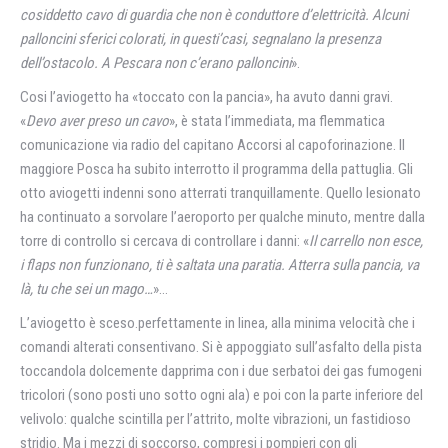
cosiddetto cavo di guardia che non è conduttore d’elettricità. Alcuni
palloncini sferici colorati, in questi’casi, segnalano la presenza
dell’ostacolo. A Pescara non c’erano palloncini
».
Cosi l’aviogetto ha «toccato con la pancia», ha avuto danni gravi.
«
Devo aver preso un cavo
», è stata l’immediata, ma flemmatica
comunicazione via radio del capitano Accorsi al capoforinazione. Il
maggiore Posca ha subito interrotto il programma della pattuglia. Gli
otto aviogetti indenni sono atterrati tranquillamente. Quello lesionato
ha continuato a sorvolare l’aeroporto per qualche minuto, mentre dalla
torre di controllo si cercava di controllare i danni: «
Il carrello non esce,
i flaps non funzionano, ti è saltata una paratia. Atterra sulla pancia, va
là, tu che sei un mago…
»…
L’aviogetto è sceso.perfettamente in linea, alla minima velocità che i
comandi alterati consentivano. Si è appoggiato sull’asfalto della pista
toccandola dolcemente dapprima con i due serbatoi dei gas fumogeni
tricolori (sono posti uno sotto ogni ala) e poi con la parte inferiore del
velivolo: qualche scintilla per l’attrito, molte vibrazioni, un fastidioso
stridio. Ma i mezzi di soccorso, compresi i pompieri con gli