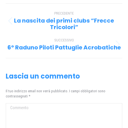
Facebook
X
Pinterest
WhatsApp
Naviga
PRECEDENTE
tra
La nascita dei primi clubs “Frecce
Post
i
Tricolori”
precedente:
post
SUCCESSIVO
6° Raduno Piloti Pattuglie Acrobatiche
Prossimo
post:
Lascia un commento
Il tuo indirizzo email non verrà pubblicato. I campi obbligatori sono
contrassegnati
*
Commento