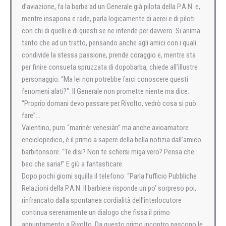
d’aviazione, fa la barba ad un Generale già pilota della P.A.N. e,
mentre insapona e rade, parla logicamente di aerei e di piloti
con chi di quelli e di questi se ne intende per davvero. Si anima
tanto che ad un tratto, pensando anche agli amici con i quali
condivide la stessa passione, prende coraggio e, mentre sta
per finire consueta spruzzata di dopobarba, chiede all’illustre
personaggio: “Ma lei non potrebbe farci conoscere questi
fenomeni alati?”. Il Generale non promette niente ma dice:
“Proprio domani devo passare per Rivolto, vedrò cosa si può
fare”…
Valentino, puro “marinèr venesiàn” ma anche avioamatore
enciclopedico, è il primo a sapere della bella notizia dall’amico
barbitonsore. “Te disi? Non te schersi miga vero? Pensa che
beo che saria!” E giù a fantasticare.
Dopo pochi giorni squilla il telefono: “Parla l’ufficio Pubbliche
Relazioni della P.A.N. Il barbiere risponde un po’ sorpreso poi,
rinfrancato dalla spontanea cordialità dell’interlocutore
continua serenamente un dialogo che fissa il primo
appuntamento a Rivolto. Da questo primo incontro nascono le