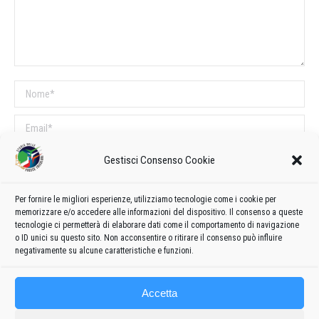
Nome *
Email *
Sito web
Gestisci Consenso Cookie
Per fornire le migliori esperienze, utilizziamo tecnologie come i cookie per
COMMENTI SUL POST
memorizzare e/o accedere alle informazioni del dispositivo. Il consenso a queste
tecnologie ci permetterà di elaborare dati come il comportamento di navigazione
Questo sito utilizza Akismet per ridurre lo spam.
Scopri come vengono
o ID unici su questo sito. Non acconsentire o ritirare il consenso può influire
elaborati i dati derivati dai commenti
.
negativamente su alcune caratteristiche e funzioni.
Accetta