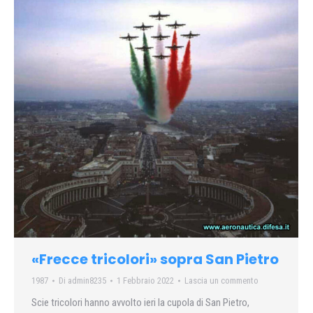
«Frecce tricolori» sopra San Pietro
1987
Di
admin8235
1 Febbraio 2022
Lascia un commento
Scie tricolori hanno avvolto ieri la cupola di San Pietro,