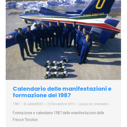
Calendario delle manifestazioni e
formazione del 1987
1987
Di
admin8235
25 Novembre 2019
Lascia un commento
Formazione e calendario 1987 delle manifestazioni delle
Frecce Tricolori