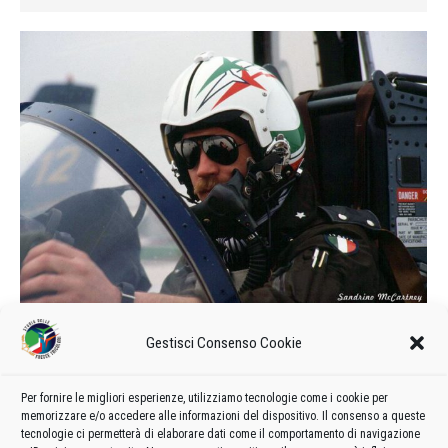
Il solista della PAN
Gestisci Consenso Cookie
1987
Di
admin8235
22 Marzo 2019
Lascia un commento
D’inverno la PAN, ovvero la Pattuglia Acrobatica Nazionale, si
Per fornire le migliori esperienze, utilizziamo tecnologie come i cookie per
memorizzare e/o accedere alle informazioni del dispositivo. Il consenso a queste
dedica all’addestramento ed alla sostituzione dei piloti che
tecnologie ci permetterà di elaborare dati come il comportamento di navigazione
hanno concluso il loro ciclo di servizio con le “Frecce”…