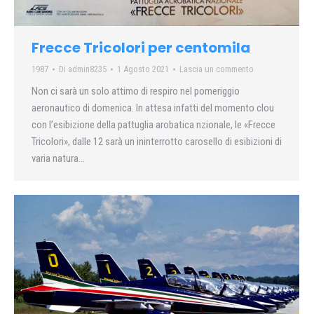
Frecce Tricolori per centomila
1987
Di
admin8235
1 Agosto 2021
Lascia un commento
Non ci sarà un solo attimo di respiro nel pomeriggio
aeronautico di domenica. In attesa infatti del momento clou
con l’esibizione della pattuglia arobatica nzionale, le «Frecce
Tricolori», dalle 12 sarà un ininterrotto carosello di esibizioni di
varia natura…