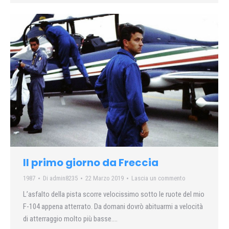
Il primo giorno da Freccia
1987
Di
admin8235
22 Marzo 2019
Lascia un commento
L’asfalto della pista scorre velocissimo sotto le ruote del mio
F-104 appena atterrato. Da domani dovrò abituarmi a velocità
di atterraggio molto più basse….