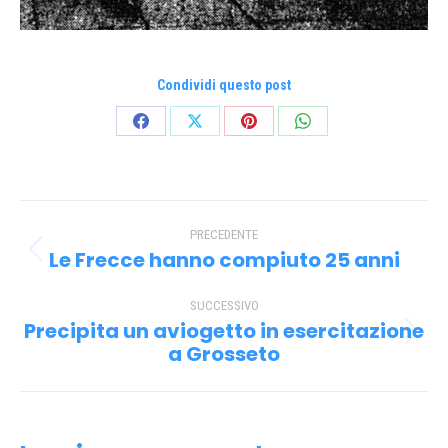
Condividi questo post
Condividi
Condividi
Condividi
Condividi
su
su
su
su
Facebook
X
Pinterest
WhatsApp
Naviga
PRECEDENTE
tra
Le Frecce hanno compiuto 25 anni
Post
i
precedente:
SUCCESSIVO
post
Precipita un aviogetto in esercitazione
Prossimo
a Grosseto
post: