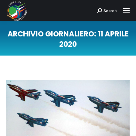
Search
Cerca:
ARCHIVIO GIORNALIERO:
11 APRILE
2020
Tu sei qui: