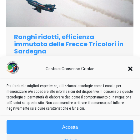
Ranghi ridotti, efficienza
immutata delle Frecce Tricolori in
Sardegna
1980
Di
admin8235
11 Aprile 2020
Lascia un commento
Gestisci Consenso Cookie
Le «Frecce Tricolori» richiamano sempre grandi folle. Per
assistere alle acrobazie e agli spericolati passaggi radenti
sono accorsi all’aeroporto di Vena Fiorita non meno dl
Per fornire le migliori esperienze, utilizziamo tecnologie come i cookie per
memorizzare e/o accedere alle informazioni del dispositivo. Il consenso a queste
trentamila persone, soprattutto giovanissimi (ma anche molti
tecnologie ci permetterà di elaborare dati come il comportamento di navigazione
turisti) venuti da ogni parte della Gallura
o ID unici su questo sito. Non acconsentire o ritirare il consenso può influire
negativamente su alcune caratteristiche e funzioni.
Accetta