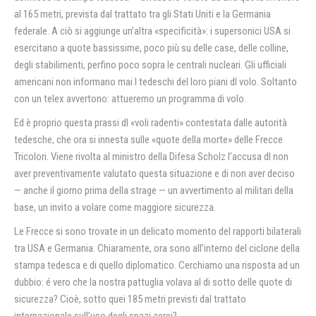
al 165 metri, prevista dal trattato tra gli Stati Uniti e la Germania
federale. A ciò si aggiunge un’altra «specificità»: i supersonici USA si
esercitano a quote bassissime, poco più su delle case, delle colline,
degli stabilimenti, perfino poco sopra le centrali nucleari. Gli ufficiali
americani non informano mai I tedeschi del loro piani dl volo. Soltanto
con un telex avvertono: attueremo un programma di volo.
Ed è proprio questa prassi dl «voli radenti» contestata dalle autorità
tedesche, che ora si innesta sulle «quote della morte» delle Frecce
Tricolori. Viene rivolta al ministro della Difesa Scholz l’accusa dl non
aver preventivamente valutato questa situazione e di non aver deciso
— anche il giorno prima della strage — un avvertimento al militari della
base, un invito a volare come maggiore sicurezza.
Le Frecce si sono trovate in un delicato momento del rapporti bilaterali
tra USA e Germania. Chiaramente, ora sono all’interno del ciclone della
stampa tedesca e di quello diplomatico. Cerchiamo una risposta ad un
dubbio: é vero che la nostra pattuglia volava al di sotto delle quote di
sicurezza? Cioè, sotto quei 185 metri previsti dal trattato