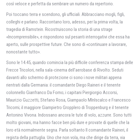
così veloce e perfetta da sembrare un numero da repertorio.
Poi toccano terra e scendono, gli ufficiali. Abbracciano mogli, figli,
colleghi e parlano. Raccontano loro, adesso, per la prima volta, la
tragedia di Ramstein. Ricostruiscono la storia di una strage
«Incomprensibile», e rispondono sul pesanti interrogativi che essa ha
aperto, sulle prospettive future. Che sono di «continuare a lavorare,
nonostante tutto».
Sono le 14.45, quando comincia la più difficile conferenza stampa delle
Frecce Tricolori, nella sala-cinema dell’aerobase di Rivolto. Seduti
davanti allo schermo di protezione ci sono i nove militari appena
rientrati dalla Germania: il comandante Diego Raineri e il tenente
colonnello Gianfranco Da Forno; i capitani Piergiorgio Accorsi,
Maurizio Guzzetti, Stefano Rosa, Giampaolo Mlnlscalco e Francesco
Tricomi; il maggiore Giampietro Gropplero di Troppenburg e il tenente
Antonino Vivona. Indossano ancora le tute dl volo, azzurre. Sono tutti
molto giovani, ma hanno facce ben più dure e provate di quelle che la
loro età normalmente segna. Parla soltanto ll comandante Raineri, il
regista della pattuglia. Uno che non vola, ma che dirige da terra, via