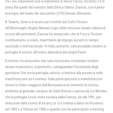
Tra i «si» (favorevoli cioè a mantenere in vita le Frecce Tricolori) c’è in
prima fila quello del ministro della Difesa Valerio Zanone, con il pieno
sostegno del leader del suo partito (il Pli) Renato Altissimo.
A Taranto, dove si è recato per il rientro dal Golfo Persico
dell’Ammiraglio Angelo Mariani (capo della missione navale italiana di
scorta alle petroliere) Zanone ha annunciato che le Frecce Tricolori
continueranno a volare, rispettando gli impegni assunti in campo
nazionale e internazionale. In Italia, pertanto, sarà possibile rivedere la
pattuglia in azione, all’estero dipenderà dal singoli Paesi.
Il ministro ha assicurato che sarà necessario comunque rivedere
alcune evoluzioni e, soprattutto, salvaguardare l’incolumità degli
spettatori. Per ora la pattuglia, ridotta, si limiterà alla presenza nelle
manifestazioni cui è invitata. Sulla partecipazione a manifestazioni
estere lo Stato maggiore dell’Aeronautica ha smentito la notizia,
attribuita al generale Jacques de Saint Roman e ripresa da «Le Monde»,
che la pattuglia fosse stata esclusa dalla Francia, sin dal 1981, per
violazione delle norme dl sicurezza: si è esibita a Salon en Provence
nel 1983 e a Tolosa nel 1984, e quando non ha partecipato a meeting