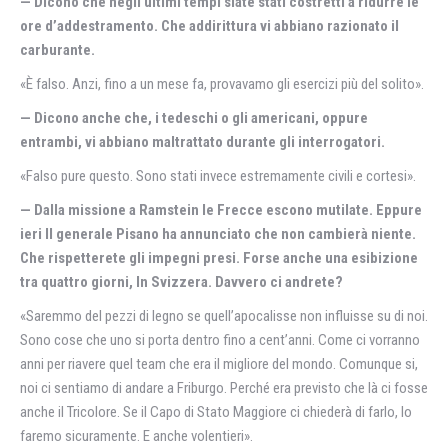
— Dicono che negli ultimi tempi siate stati costretti a ridurre le
ore d’addestramento. Che addirittura vi abbiano razionato il
carburante.
«È falso. Anzi, fino a un mese fa, provavamo gli esercizi più del solito».
— Dicono anche che, i tedeschi o gli americani, oppure
entrambi, vi abbiano maltrattato durante gli interrogatori.
«Falso pure questo. Sono stati invece estremamente civili e cortesi».
— Dalla missione a Ramstein le Frecce escono mutilate. Eppure
ieri II generale Pisano ha annunciato che non cambierà niente.
Che rispetterete gli impegni presi. Forse anche una esibizione
tra quattro giorni, In Svizzera. Davvero ci andrete?
«Saremmo del pezzi di legno se quell’apocalisse non influisse su di noi.
Sono cose che uno si porta dentro fino a cent’anni. Come ci vorranno
anni per riavere quel team che era il migliore del mondo. Comunque si,
noi ci sentiamo di andare a Friburgo. Perché era previsto che là ci fosse
anche il Tricolore. Se il Capo di Stato Maggiore ci chiederà di farlo, lo
faremo sicuramente. E anche volentieri».