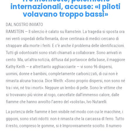
internazionali, accuse: «I piloti
volavano troppo bassi»
DAL NOSTRO INVIATO
RAMSTEIN — Il silenzio è calato su Ramstein. La tragedia si sposta ora
nei venti ospedali della Renanla, dove centinaia di medici cercano di
strappare alla morte i feriti. E c’è anche il problema delle identificazioni.
Tutti gli odontoiatri sono stati chiamati a collaborare. Sono arrivati in
cento. Ma, un’altra notizia, diffusa dal portavoce della base, il maggiore
Kathy Keith — e altrettanto agghiacciante — vi sono 96 dispersi,
uomini, donne e bambini, completamente carbonizzati, di cui non è
rimasta alcuna traccia. Dice Weith: «Sono proprio dispersi, non sono né
tra i vivi, né tra i morti». Neppure un lembo di pelle. Sono le vittime che
si trovavano più vicine al rogo, cancellate dall’immenso calore, dalle
fiamme che hanno avvolto l’aereo del «solista», Ivo Nutarelli.
La potenza delle fiamme è ben visibile nel modo con cui le macchine, i
gipponi, sono stati ridotti: non è rimasta che la carcassa dl ferro. Tutto
il resto, compreso le gomme, si è Improvvisamente sciolto. Il numero