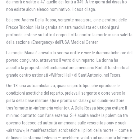
dei morti è salito a 47, quello dei feriti a 349. A tre giorni dal disastro
non esiste alcun elenco nominativo. Il caos dilaga.
Ed ecco Andrea Della Rossa, sergente maggiore, cine-peratore delle
Frecce Tricolori. Ha la gamba sinistra maciullata ed ustioni gravi
profonde, estese su tutto il corpo. Lotta contro la morte in una saletta
della sezione «Emergency» dell’USA Medical Center.
La moglie Maria è arrivata la scorsa notte e vive le drammatiche ore del
povero congiunto, attraverso il vetro di un reparto. La donna ha
accolto la proposta dell’ambasciatore americano Burt dl trasferirlo al
grande centro ustionati «Wllford Hall» dl Sant’Antonio, nel Texas.
Ore 18: una autoambulanza, quasi un prototipo, che riproduce le
condizioni asettiche del reparto, preleva il sergente e corre verso la
pista della base militare. Qui è pronto un Galaxy, un quadri-reattore
trasformato in «infermeria volante». A Della Rossa bisogna evitare II
minimo contatto con l’aria esterna. Si è acuita anche la polemica tra
governo tedesco ed autorità americane sulle «esercitazioni» e sugli
«airshow», le manifestazioni acrobatiche. I piloti della morte — come e
definisce la stampa tedesca — avrebbero volato ad una quota Inferiore