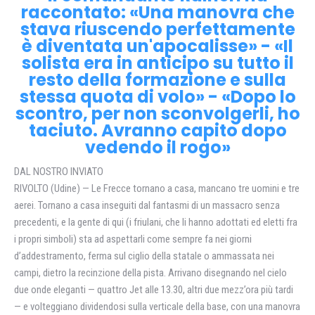
raccontato: «Una manovra che
stava riuscendo perfettamente
è diventata un'apocalisse» - «Il
solista era in anticipo su tutto il
resto della formazione e sulla
stessa quota di volo» - «Dopo lo
scontro, per non sconvolgerli, ho
taciuto. Avranno capito dopo
vedendo il rogo»
DAL NOSTRO INVIATO
RIVOLTO (Udine) — Le Frecce tornano a casa, mancano tre uomini e tre
aerei. Tornano a casa inseguiti dal fantasmi di un massacro senza
precedenti, e la gente di qui (i friulani, che li hanno adottati ed eletti fra
i propri simboli) sta ad aspettarli come sempre fa nei giorni
d’addestramento, ferma sul ciglio della statale o ammassata nei
campi, dietro la recinzione della pista. Arrivano disegnando nel cielo
due onde eleganti — quattro Jet alle 13.30, altri due mezz’ora più tardi
— e volteggiano dividendosi sulla verticale della base, con una manovra