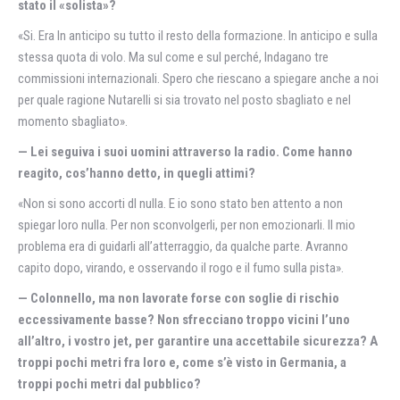
stato il «solista»?
«Si. Era In anticipo su tutto il resto della formazione. In anticipo e sulla
stessa quota di volo. Ma sul come e sul perché, Indagano tre
commissioni internazionali. Spero che riescano a spiegare anche a noi
per quale ragione Nutarelli si sia trovato nel posto sbagliato e nel
momento sbagliato».
— Lei seguiva i suoi uomini attraverso la radio. Come hanno
reagito, cos’hanno detto, in quegli attimi?
«Non si sono accorti dl nulla. E io sono stato ben attento a non
spiegar loro nulla. Per non sconvolgerli, per non emozionarli. Il mio
problema era di guidarli all’atterraggio, da qualche parte. Avranno
capito dopo, virando, e osservando il rogo e il fumo sulla pista».
— Colonnello, ma non lavorate forse con soglie di rischio
eccessivamente basse? Non sfrecciano troppo vicini l’uno
all’altro, i vostro jet, per garantire una accettabile sicurezza? A
troppi pochi metri fra loro e, come s’è visto in Germania, a
troppi pochi metri dal pubblico?