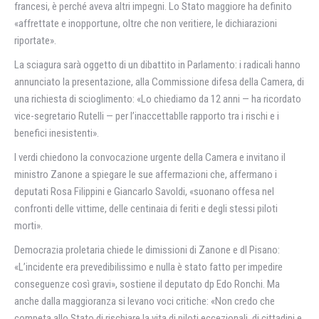
francesi, è perché aveva altri impegni. Lo Stato maggiore ha definito
«affrettate e inopportune, oltre che non veritiere, le dichiarazioni
riportate».
La sciagura sarà oggetto di un dibattito in Parlamento: i radicali hanno
annunciato la presentazione, alla Commissione difesa della Camera, di
una richiesta di scioglimento: «Lo chiediamo da 12 anni — ha ricordato
vice-segretario Rutelli — per l’inaccettablle rapporto tra i rischi e i
benefici inesistenti».
I verdi chiedono la convocazione urgente della Camera e invitano il
ministro Zanone a spiegare le sue affermazioni che, affermano i
deputati Rosa Filippini e Giancarlo Savoldi, «suonano offesa nel
confronti delle vittime, delle centinaia di feriti e degli stessi piloti
morti».
Democrazia proletaria chiede le dimissioni di Zanone e dl Pisano:
«L’incidente era prevedibilissimo e nulla è stato fatto per impedire
conseguenze così gravi», sostiene il deputato dp Edo Ronchi. Ma
anche dalla maggioranza si levano voci critiche: «Non credo che
competa allo Stato di rischiare la vita di piloti eccezionali, di cittadini e