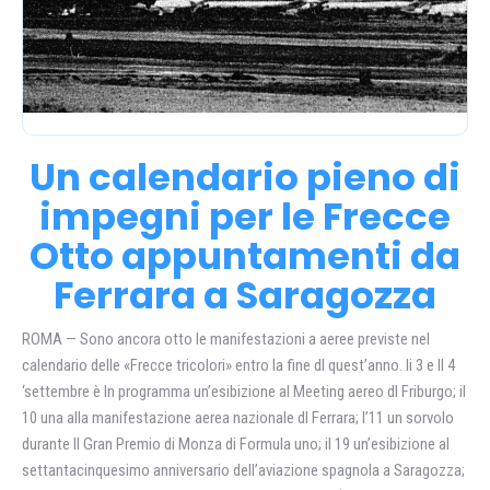
Un calendario pieno di
impegni per le Frecce
Otto appuntamenti da
Ferrara a Saragozza
ROMA — Sono ancora otto le manifestazioni a aeree previste nel
calendario delle «Frecce tricolori» entro la fine dl quest’anno. li 3 e II 4
‘settembre è In programma un’esibizione al Meeting aereo dl Friburgo; il
10 una alla manifestazione aerea nazionale dl Ferrara; l’11 un sorvolo
durante II Gran Premio di Monza di Formula uno; il 19 un’esibizione al
settantacinquesimo anniversario dell’aviazione spagnola a Saragozza;