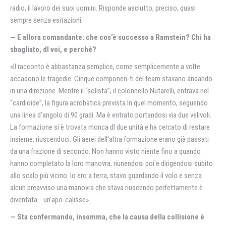
radio, il lavoro dei suoi uomini. Risponde asciutto, preciso, quasi
sempre senza esitazioni.
— E allora comandante: che cos’è successo a Ramstein? Chi ha
sbagliato, dl voi, e perché?
«Il racconto è abbastanza semplice, come semplicemente a volte
accadono le tragedie. Cinque componen-ti del team stavano andando
in una direzione. Mentre il “solista”, il colonnello Nutarelli, entrava nel
“cardioide”, la figura acrobatica prevista In quel momento, seguendo
una linea d’angolo di 90 gradi. Ma è entrato portandosi via due velivoli.
La formazione si è trovata monca dl due unità e ha cercato di restare
insieme, riuscendoci. Gli aerei dell’altra formazione erano già passati
da una frazione di secondo. Non hanno visto niente fino a quando
hanno completato la loro manovra, riunendosi poi e dirigendosi subito
allo scalo più vicino. Io ero a terra, stavo guardando il volo e senza
alcun preavviso una manovra che stava riuscendo perfettamente è
diventata… un’apo-calisse».
— Sta confermando, insomma, che la causa della collisione è