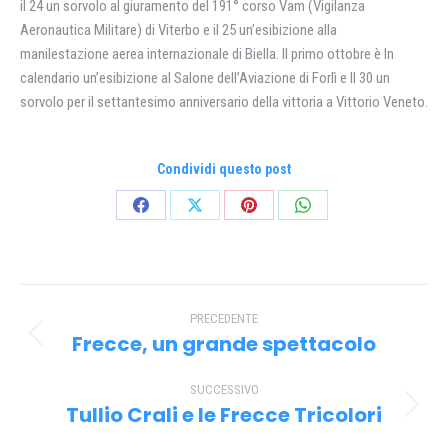
il 24 un sorvolo al giuramento del 191° corso Vam (Vigilanza
Aeronautica Militare) di Viterbo e il 25 un’esibizione alla
manilestazione aerea internazionale di Biella. Il primo ottobre è In
calendario un’esibizione al Salone dell’Aviazione di Forlì e II 30 un
sorvolo per il settantesimo anniversario della vittoria a Vittorio Veneto.
Condividi questo post
Condividi
Condividi
Condividi
Condividi
su
su
su
su
Facebook
X
Pinterest
WhatsApp
Naviga
PRECEDENTE
tra
Frecce, un grande spettacolo
Post
i
precedente:
SUCCESSIVO
post
Tullio Crali e le Frecce Tricolori
Prossimo
post: