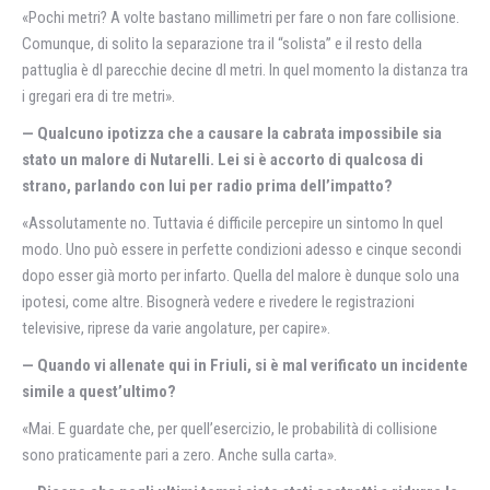
«Pochi metri? A volte bastano millimetri per fare o non fare collisione.
Comunque, di solito la separazione tra il “solista” e il resto della
pattuglia è dl parecchie decine dl metri. In quel momento la distanza tra
i gregari era di tre metri».
— Qualcuno ipotizza che a causare la cabrata impossibile sia
stato un malore di Nutarelli. Lei si è accorto di qualcosa di
strano, parlando con lui per radio prima dell’impatto?
«Assolutamente no. Tuttavia é difficile percepire un sintomo In quel
modo. Uno può essere in perfette condizioni adesso e cinque secondi
dopo esser già morto per infarto. Quella del malore è dunque solo una
ipotesi, come altre. Bisognerà vedere e rivedere le registrazioni
televisive, riprese da varie angolature, per capire».
— Quando vi allenate qui in Friuli, si è mal verificato un incidente
simile a quest’ultimo?
«Mai. E guardate che, per quell’esercizio, le probabilità di collisione
sono praticamente pari a zero. Anche sulla carta».