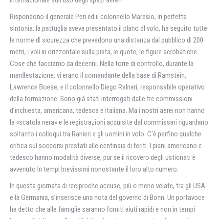
internazionale sull’uso degli spazi aerei?
Rispondono il generale Peri ed il colonnello Maresio, In perfetta
sintonia: la pattuglia aveva presentato il plano dl volo, ha seguito tutte
le norme dl sicurezza che prevedono una distanza dal pubblico di 200
metri, i voli in orizzontale sulla pista, le quote, le figure acrobatiche.
Cose che facciamo da decenni. Nella torre di controllo, durante la
mardlestazione, vi erano il comandante della base di Ramstein,
Lawrence Boese, e il colonnello Diego Ralneri, responsabile operativo
della formazione. Sono già stati interrogati dalle tre commissioni
d’inchiesta, americana, tedesca e italiana. Ma i nostri aerei non hanno
la «scatola nera» e le registrazioni acquisite dal commissari riguardano
soltanto i colloqui tra Ranieri e gli uomini in volo. C’è perfino qualche
critica sul soccorsi prestati alle centinaia di feriti. I piani americano e
tedesco hanno modalità diverse, pur se il ricovero degli ustionati è
avvenuto In tempi brevissimi nonostante il loro alto numero.
In questa giornata di reciproche accuse, più o meno velate, tra gli USA
e la Germania, s’inserisce una nota del governo di Bonn. Un portavoce
ha detto che alle famiglie saranno forniti aiuti rapidi e non in tempi