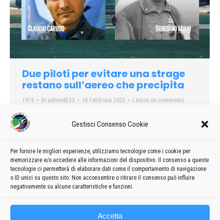
Due piloti per evitare una strage
restano sull’aereo che precipita
1974
Di
admin8235
16 Febbraio 2023
Lascia un commento
Il sacrificio di due ufficiali piloti ha evitato oggi pomeriggio che
Gestisci Consenso Cookie
si verificasse una strage di proporzioni spaventose: potevano
abbandonare l’aereo, gettandosi con il paracadute, mentre
sorvolavano l’aeroporto di Peretola, a Firenze, ma sono
Per fornire le migliori esperienze, utilizziamo tecnologie come i cookie per
memorizzare e/o accedere alle informazioni del dispositivo. Il consenso a queste
rimasti al loro posto, per dirigere l’apparecchio, che
tecnologie ci permetterà di elaborare dati come il comportamento di navigazione
precipitava, su un canalone coperto in un cortile
o ID unici su questo sito. Non acconsentire o ritirare il consenso può influire
negativamente su alcune caratteristiche e funzioni.
Accetta