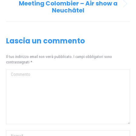
post
Meeting Colombier – Air show a
Prossimo
Neuchâtel
post:
Lascia un commento
Il tuo indirizzo email non verrà pubblicato. I campi obbligatori sono
contrassegnati
*
Commento
Nome *