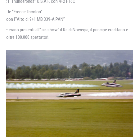
: i “Thunderbirds” U.S.A.F. con 4+2 F16C
: le “Frecce Tricolori”
con l'”Alto di 9+1 MB 339-A PAN”
• erano presenti all'”air-show” il Re di Norvegia, il principe ereditario e
oltre 100.000 spettatori.