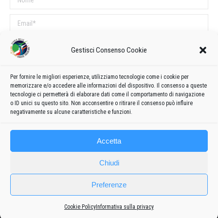
Email *
Sito web
Gestisci Consenso Cookie
COMMENTI SUL POST
Per fornire le migliori esperienze, utilizziamo tecnologie come i cookie per
memorizzare e/o accedere alle informazioni del dispositivo. Il consenso a queste
Questo sito utilizza Akismet per ridurre lo spam.
Scopri come vengono
tecnologie ci permetterà di elaborare dati come il comportamento di navigazione
o ID unici su questo sito. Non acconsentire o ritirare il consenso può influire
elaborati i dati derivati dai commenti
.
negativamente su alcune caratteristiche e funzioni.
Accetta
Chiudi
Preferenze
Frecce
Cookie Policy
Informativa sulla privacy
Privacy policy
-
Cookie policy