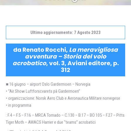
Ultimo aggiornamento: 7 Agosto 2023
da Renato Rocchi,
La meravigliosa
avventura – Storia del volo
acrobatico
, vol. 3, Aviani editore, p.
312
■ 16 giugno – airport Oslo Gardermoen – Norvegia
• “Air Show Luftforscvarets pâ Gardermoen”
• organizzazione: Norsk Aero Club e Aeronautica Militare norvegese
• in programma
: F.4 – F.5 – F.16 – MRCA Tornado – C.130 – B.17 – BO 105 – F.27 – Pitts
Tiger Moth – AWACS Harrier e due “teams” acrobatici