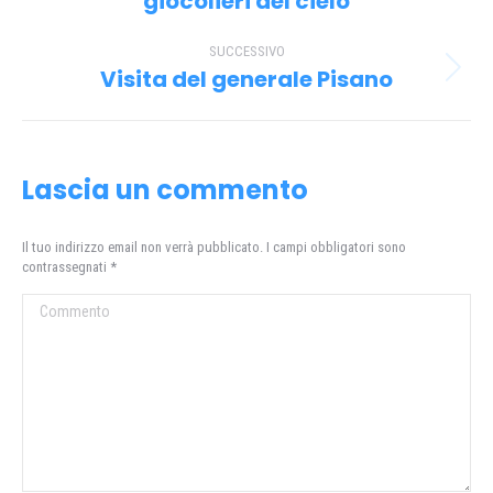
giocolieri del cielo
precedente:
post
SUCCESSIVO
Visita del generale Pisano
Prossimo
post:
Lascia un commento
Il tuo indirizzo email non verrà pubblicato. I campi obbligatori sono
contrassegnati
*
Commento