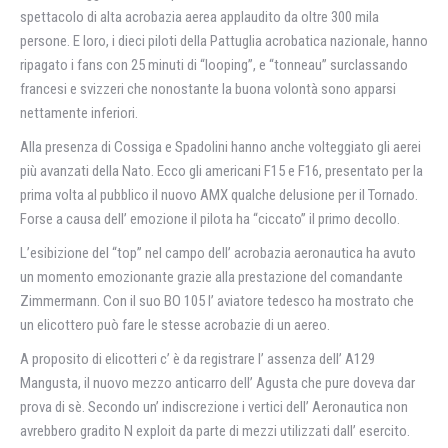
spettacolo di alta acrobazia aerea applaudito da oltre 300 mila
persone. E loro, i dieci piloti della Pattuglia acrobatica nazionale, hanno
ripagato i fans con 25 minuti di “looping”, e “tonneau” surclassando
francesi e svizzeri che nonostante la buona volontà sono apparsi
nettamente inferiori.
Alla presenza di Cossiga e Spadolini hanno anche volteggiato gli aerei
più avanzati della Nato. Ecco gli americani F15 e F16, presentato per la
prima volta al pubblico il nuovo AMX qualche delusione per il Tornado.
Forse a causa dell’ emozione il pilota ha “ciccato” il primo decollo.
L’esibizione del “top” nel campo dell’ acrobazia aeronautica ha avuto
un momento emozionante grazie alla prestazione del comandante
Zimmermann. Con il suo BO 105 l’ aviatore tedesco ha mostrato che
un elicottero può fare le stesse acrobazie di un aereo.
A proposito di elicotteri c’ è da registrare l’ assenza dell’ A129
Mangusta, il nuovo mezzo anticarro dell’ Agusta che pure doveva dar
prova di sè. Secondo un’ indiscrezione i vertici dell’ Aeronautica non
avrebbero gradito N exploit da parte di mezzi utilizzati dall’ esercito.