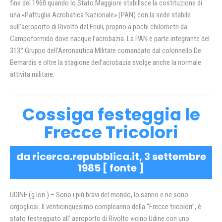
fine del 1960 quando lo Stato Maggiore stabillsce la costituzione di
una «Pattuglia Acrobatica Nazionale» (PAN) con la sede stabile
sull’aeroporto di Rivolto del Friuli, proprio a pochi chilometri da
Campoformido dove nacque l’acrobazia. La PAN è parte integrante del
313° Gruppo dell’Aeronautica Mllitare comandato dal colonnello De
Bemardis e oltre la stagione deil’acrobazia svolge anche la normale
attivita militare.
Cossiga festeggia le
Frecce Tricolori
da ricerca.repubblica.it, 3 settembre
1985 [
fonte
]
UDINE (g.lon.) – Sono i più bravi del mondo, lo sanno e ne sono
orgogliosi. Il venticinquesimo compleanno della “Frecce tricolori”, è
stato festeggiato all’ aeroporto di Rivolto vicino Udine con uno