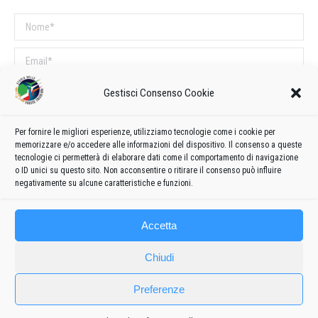
Nome *
Email *
Sito web
Gestisci Consenso Cookie
Per fornire le migliori esperienze, utilizziamo tecnologie come i cookie per
COMMENTI SUL POST
memorizzare e/o accedere alle informazioni del dispositivo. Il consenso a queste
tecnologie ci permetterà di elaborare dati come il comportamento di navigazione
Questo sito utilizza Akismet per ridurre lo spam.
Scopri come vengono
o ID unici su questo sito. Non acconsentire o ritirare il consenso può influire
elaborati i dati derivati dai commenti
.
negativamente su alcune caratteristiche e funzioni.
Accetta
Chiudi
Preferenze