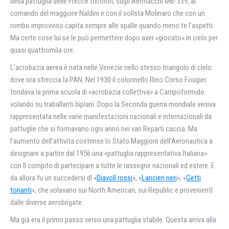
della pattuglia delle Frecce tricolori, sugll Aermacchi MB-339, al
comando del maggiore Naldini e con il sollsta Molinaro che con un
rombo improvviso capita sempre alle spalle quando meno te l’aspetti.
Ma certe cose lui se le può permettere dopo aver «giocato» in cielo per
quasi quattromila ore.
L’acrobazia aerea è nata nelle Venezie nello stesso triangolo di clelo
dove ora sfreccia la PAN. Nel 1930 iI colonnello Rino Corso Fougier
fondava la prima scuola di «acrobazia collettiva» a Carnpoformido
volando su traballanti biplani. Dopo la Seconda guerra mondiale veniva
rappresentata nelle varie manifestazioni nazionali e internazionali da
pattuglie che si formavano ogni anno nei vari Reparti caccia. Ma
l’aumento dell’attivita costrinse lo Stato Maggiore dell’Aeronautica a
designare a partire dal 1956 una «pattuglia rappresentativa Italiana»
con II compito di partecipare a tutte le rassegne nazionali ed estere. E
da allora fu un succedersi dl «
Diavoll rossi
», «
Lancieri neri
», «
Getti
tonanti
», che volavano sui North American, sui Republic e provenientl
dalle diverse aerobrigate.
Ma già era iI primo passo verso una pattuglia stabile. Questa arriva alla