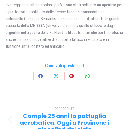
I volteggi degli altri aeroplani, però, sono stati soltanto un aperitivo per
il piatto forte costituito dalle Frecce tricolori comandate dal
colonnello Giuseppe Bernardis. L’esibizione ha sottolineato le grandi
capacità dello MB 339A (un velivolo simile a quello utilizzato dagli
argentini nella guerra delle Falkland) utilizzato oltre che per l’ acrobazia
anche in missioni operative di supporto tattico ravvicinato e in
funzione antielicottero ed anticarro.
Condividi questo post
Condividi
Condividi
Condividi
Condividi
su
su
su
su
Facebook
X
Pinterest
WhatsApp
Naviga
PRECEDENTE
tra
Compie 25 anni la pattuglia
i
acrobatica. Oggi a Frosinone i
Post