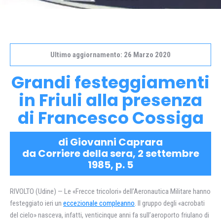
Ultimo aggiornamento: 26 Marzo 2020
Grandi festeggiamenti
in Friuli alla presenza
di Francesco Cossiga
di Giovanni Caprara
da Corriere della sera, 2 settembre
1985, p. 5
RIVOLTO (Udine) — Le «Frecce tricolori» dell’Aeronautica Militare hanno
festeggiato ieri un
eccezionale compleanno
. Il gruppo degli «acrobati
del cielo» nasceva, infatti, venticinque anni fa sull’aeroporto friulano di