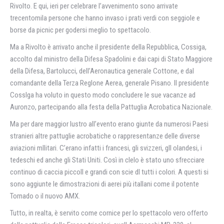
Rivolto. E qui, ieri per celebrare l’avvenimento sono arrivate
trecentomila persone che hanno invaso i prati verdi con seggiole e
borse da picnic per godersi meglio to spettacolo.
Ma a Rivolto è arrivato anche il presidente della Repubblica, Cossiga,
accolto dal ministro della Difesa Spadolini e dai capi di Stato Maggiore
della Difesa, Bartolucci, dell’Aeronautica generale Cottone, e dal
comandante della Terza Reglone Aerea, generale Pisano. II presidente
Cosslga ha voluto in questo modo concludere le sue vacanze ad
Auronzo, partecipando alla festa della Pattuglia Acrobatica Nazionale.
Ma per dare maggior lustro all’evento erano giunte da numerosi Paesi
stranieri altre pattuglie acrobatiche o rappresentanze delle diverse
aviazioni mllitari. C’erano infatti i francesi, gli svizzeri, gll olandesi, i
tedeschi ed anche gli Stati Uniti. Così in clelo è stato uno sfrecciare
continuo di caccia piccoll e grandi con scie dl tutti i colori. A questi si
sono aggiunte le dimostrazioni di aerei più itallani come il potente
Tornado o il nuovo AMX.
Tutto, in realta, è servito come cornice per lo spettacolo vero offerto