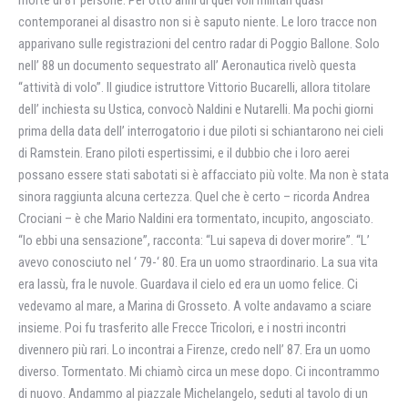
morte di 81 persone. Per otto anni di quei voli militari quasi
contemporanei al disastro non si è saputo niente. Le loro tracce non
apparivano sulle registrazioni del centro radar di Poggio Ballone. Solo
nell’ 88 un documento sequestrato all’ Aeronautica rivelò questa
“attività di volo”. Il giudice istruttore Vittorio Bucarelli, allora titolare
dell’ inchiesta su Ustica, convocò Naldini e Nutarelli. Ma pochi giorni
prima della data dell’ interrogatorio i due piloti si schiantarono nei cieli
di Ramstein. Erano piloti espertissimi, e il dubbio che i loro aerei
possano essere stati sabotati si è affacciato più volte. Ma non è stata
sinora raggiunta alcuna certezza. Quel che è certo – ricorda Andrea
Crociani – è che Mario Naldini era tormentato, incupito, angosciato.
“Io ebbi una sensazione”, racconta: “Lui sapeva di dover morire”. “L’
avevo conosciuto nel ‘ 79-‘ 80. Era un uomo straordinario. La sua vita
era lassù, fra le nuvole. Guardava il cielo ed era un uomo felice. Ci
vedevamo al mare, a Marina di Grosseto. A volte andavamo a sciare
insieme. Poi fu trasferito alle Frecce Tricolori, e i nostri incontri
divennero più rari. Lo incontrai a Firenze, credo nell’ 87. Era un uomo
diverso. Tormentato. Mi chiamò circa un mese dopo. Ci incontrammo
di nuovo. Andammo al piazzale Michelangelo, seduti al tavolo di un