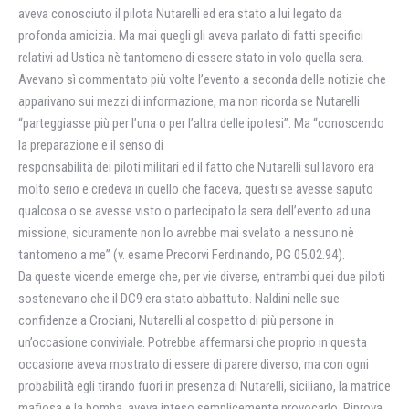
aveva conosciuto il pilota Nutarelli ed era stato a lui legato da
profonda amicizia. Ma mai quegli gli aveva parlato di fatti specifici
relativi ad Ustica nè tantomeno di essere stato in volo quella sera.
Avevano sì commentato più volte l’evento a seconda delle notizie che
apparivano sui mezzi di informazione, ma non ricorda se Nutarelli
“parteggiasse più per l’una o per l’altra delle ipotesi”. Ma “conoscendo
la preparazione e il senso di
responsabilità dei piloti militari ed il fatto che Nutarelli sul lavoro era
molto serio e credeva in quello che faceva, questi se avesse saputo
qualcosa o se avesse visto o partecipato la sera dell’evento ad una
missione, sicuramente non lo avrebbe mai svelato a nessuno nè
tantomeno a me” (v. esame Precorvi Ferdinando, PG 05.02.94).
Da queste vicende emerge che, per vie diverse, entrambi quei due piloti
sostenevano che il DC9 era stato abbattuto. Naldini nelle sue
confidenze a Crociani, Nutarelli al cospetto di più persone in
un’occasione conviviale. Potrebbe affermarsi che proprio in questa
occasione aveva mostrato di essere di parere diverso, ma con ogni
probabilità egli tirando fuori in presenza di Nutarelli, siciliano, la matrice
mafiosa e la bomba, aveva inteso semplicemente provocarlo. Riprova