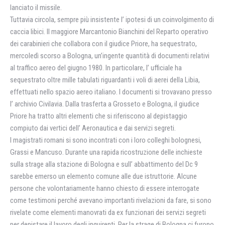
lanciato il missile.
Tuttavia circola, sempre più insistente l’ ipotesi di un coinvolgimento di
caccia libici. Il maggiore Marcantonio Bianchini del Reparto operativo
dei carabinieri che collabora con il giudice Priore, ha sequestrato,
mercoledì scorso a Bologna, un’ingente quantità di documenti relativi
al traffico aereo del giugno 1980. In particolare, l’ ufficiale ha
sequestrato oltre mille tabulati riguardanti i voli di aerei della Libia,
effettuati nello spazio aereo italiano. I documenti si trovavano presso
l’ archivio Civilavia. Dalla trasferta a Grosseto e Bologna, il giudice
Priore ha tratto altri elementi che si riferiscono al depistaggio
compiuto dai vertici dell’ Aeronautica e dai servizi segreti.
I magistrati romani si sono incontrati con i loro colleghi bolognesi,
Grassi e Mancuso. Durante una rapida ricostruzione delle inchieste
sulla strage alla stazione di Bologna e sull’ abbattimento del Dc 9
sarebbe emerso un elemento comune alle due istruttorie. Alcune
persone che volontariamente hanno chiesto di essere interrogate
come testimoni perché avevano importanti rivelazioni da fare, si sono
rivelate come elementi manovrati da ex funzionari dei servizi segreti
per depistare il lavoro degli inquirenti. Per la strage di Bologna ci furono