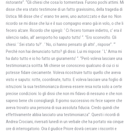
ristorante”. “Gli chiesi che cosa lo tormentava. Furono pochi attimi. Mi
disse che era stato testimone di un fatto gravissimo, della tragedia di
Ustica. Mi disse che c’ erano tre aerei, uno autorizzato e due no. Non
ricordo se mi disse che lui e il suo compagno erano già in volo, o che li
fecero alzare. Ricordo che spiegò: ‘ Ci fecero tornare indietro, c’ era il
silenzio radio, all’ aeroporto ho saputo tutto’ “. “Ero sconvolto. Gli
chiesi: ‘ Sei stato tu?’ . ‘ No, ci hanno pensato gli altri’ , rispose”. “‘
Perchè non hai denunciato tutto? gli dissi. Lui mi rispose: ‘ L’ Arma mi
ha dato tutto e io ho fatto un giuramento’ “. “Però voleva lasciare una
testimonianza scritta. Mi chiese se conoscevo qualcuno di cui ci si
potesse fidare ciecamente. Voleva ricostruire tutto quello che aveva
visto e saputo: rotte, coordinate, tutto. E voleva lasciare una foglio di
istruzioni: la sua testimonianza doveva essere resa nota solo a certe
precise condizioni. Io gli dissi che non mi fidavo di nessuno e che non
sapevo bene chi consigliargli. Il giorno successivo mi fece sapere che
aveva trovato una persona di sua assoluta fiducia. Credo quindi che
effettivamente abbia lasciato una testimonianza”. Questi i ricordi di
Andrea Crociani, riversati lunedì in un verbale che ha portato via cinque
ore di interrogatorio. Ora il giudice Priore dovrà cercare i riscontri e