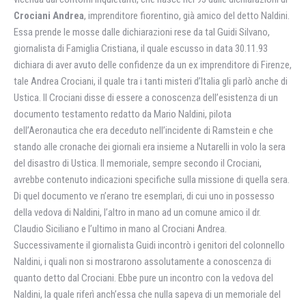
Crociani Andrea
, imprenditore fiorentino, già amico del detto Naldini.
Essa prende le mosse dalle dichiarazioni rese da tal Guidi Silvano,
giornalista di Famiglia Cristiana, il quale escusso in data 30.11.93
dichiara di aver avuto delle confidenze da un ex imprenditore di Firenze,
tale Andrea Crociani, il quale tra i tanti misteri d’Italia gli parlò anche di
Ustica. Il Crociani disse di essere a conoscenza dell’esistenza di un
documento testamento redatto da Mario Naldini, pilota
dell’Aeronautica che era deceduto nell’incidente di Ramstein e che
stando alle cronache dei giornali era insieme a Nutarelli in volo la sera
del disastro di Ustica. Il memoriale, sempre secondo il Crociani,
avrebbe contenuto indicazioni specifiche sulla missione di quella sera.
Di quel documento ve n’erano tre esemplari, di cui uno in possesso
della vedova di Naldini, l’altro in mano ad un comune amico il dr.
Claudio Siciliano e l’ultimo in mano al Crociani Andrea.
Successivamente il giornalista Guidi incontrò i genitori del colonnello
Naldini, i quali non si mostrarono assolutamente a conoscenza di
quanto detto dal Crociani. Ebbe pure un incontro con la vedova del
Naldini, la quale riferì anch’essa che nulla sapeva di un memoriale del