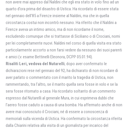
non avere mai appreso dal Naldini che egli era stato in volo fino ad un
quarto d’ora prima del disastro di Ustica. Ha ricordato di essere stata
nel gennaio dell’85 a Firenze insieme al Naldini, ma che in quella
circostanza costui non incontrò nessuno. Ha riferito che il Naldini a
Firenze aveva un intimo amico, ma di non ricordarne il nome,
escludendo comunque che si trattasse di Siciliano o di Crociani, nomi
per lei completamente nuovi. Naldini nel corso di quella visita era stato
particolarmente accorto a non farsi vedere da nessuno dei suoi parenti
e amici (v. esame Bettinelli Eleonora, DCPP 05.01.94).
Risaliti Leri, vedova del Nutarelli
, dopo aver confermato le
dichiarazioni rese nel gennaio del 92, ha dichiarato di non ricordare di
aver parlato o commentato con il marito la tragedia di Ustica, non
rammentando, tra l’altro, se il marito quella sera fosse in volo e se la
sera fosse ritornato a casa. Ha ricordato soltanto di un commento
espresso dal Nutarelli al generale Mura, in cui esprimeva dubbi che
l’aereo fosse caduto a causa di una bomba. Ha affermato anche di non
avere mai conosciuto il Crociani, né di essere a conoscenza di
memoriali sulla vicenda di Ustica. Ha confermato la circostanza riferita
dalla Chiarini relativa alla visita di un giornalista per incarico del