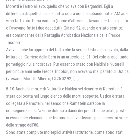
Moretti è l’altro allievo, quello che volava con Bergamini. Egli a
differenza di quelli di cui s’è detto sopra non ha abbandonato l’AM anzi
vi ha fatto un’ottima carriera (come d’altronde stavano per farla gli altri
o l’avevano fatta i due deceduti). Già nel 92, quando è stato sentito,
era comandante della Pattuglia Acrobatica Nazionale delle Frecce
Tricolori.
Aveva anche lui appreso del fatto che la sera di Ustica era in volo, dalla
lettura del Corriere della Sera in un articolo del 91. Del volo di quel tardo
pomeriggio nulla ricordava. Pur essendo stato con Naldini e Nutarelli
per cinque anni nelle Frecce Tricolori, non avevano mai parlato di Ustica
(v. esame Moretti Alberto, GI 25.02.92).[…]
5.10
Anche la morte di Nutarelli e Naldini nel disastro di Ramstein è
stata collocata nel lungo elenco delle morti sospette. Ustica è stata
collegata a Ramstein, nel senso che Ramstein sarebbe la
conseguenza di un’azione dolosa a danni dei predetti due piloti, posta
in essere per eliminare due testimoni rilevantissimi per la ricostruzione
della strage dell’80.
Sono state compiute molteplici attività istruttorie, come sono stati