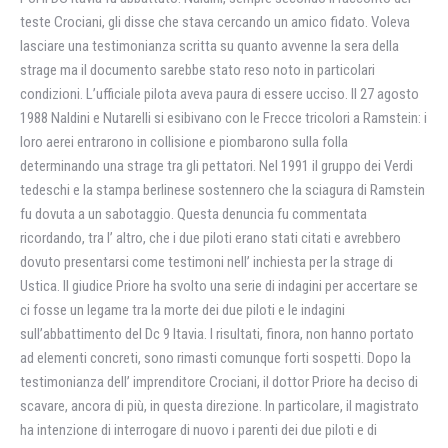
teste Crociani, gli disse che stava cercando un amico fidato. Voleva
lasciare una testimonianza scritta su quanto avvenne la sera della
strage ma il documento sarebbe stato reso noto in particolari
condizioni. L’ufficiale pilota aveva paura di essere ucciso. Il 27 agosto
1988 Naldini e Nutarelli si esibivano con le Frecce tricolori a Ramstein: i
loro aerei entrarono in collisione e piombarono sulla folla
determinando una strage tra gli pettatori. Nel 1991 il gruppo dei Verdi
tedeschi e la stampa berlinese sostennero che la sciagura di Ramstein
fu dovuta a un sabotaggio. Questa denuncia fu commentata
ricordando, tra l’ altro, che i due piloti erano stati citati e avrebbero
dovuto presentarsi come testimoni nell’ inchiesta per la strage di
Ustica. Il giudice Priore ha svolto una serie di indagini per accertare se
ci fosse un legame tra la morte dei due piloti e le indagini
sull’abbattimento del Dc 9 Itavia. I risultati, finora, non hanno portato
ad elementi concreti, sono rimasti comunque forti sospetti. Dopo la
testimonianza dell’ imprenditore Crociani, il dottor Priore ha deciso di
scavare, ancora di più, in questa direzione. In particolare, il magistrato
ha intenzione di interrogare di nuovo i parenti dei due piloti e di