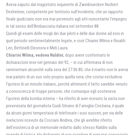
Aveva saputo dal magistrato inquirente di Zweibruecken Norbert
Dexheimer, competente per territorio sull’incidente, che un rapporto
finale giudiziario non era mai pervenuto agli atti nonostante l’impegno
in tal senso dell’Ambasciata italiana nel settembre 88.
Quindi gli esami delle mogli dei due piloti e delle due donne ad essi in
quel periodo sentimentalmente legate, e cioè Chiarini Wilma e Risaliti
Leri, Bettinelli Eleonora e Meli Laura.
Chiarini Wilma, vedova Naldini
, dopo avere confermato le
dichiarazioni rese nel gennaio del 92, – in cui affermava di non
rammentare alcunchè sulla sera del 27.06.80; che il marito non le aveva
mai parlato di un suo volo proprio quella sera; che costui escludeva
l’ipotesi di un missile italiano, perchè altrimenti il fatto sarebbe venuto
a conoscenza di troppe persone; che comunque egli sosteneva
l’ipotesi della bomba interna – ha riferito di aver ricevuto la visita non
preavvisata del giornalista Guidi Silvano di Famiglia Cristiana, il quale
da alcuni giorni tempestava di telefonate i suoi suoceri, per via delle
rivelazioni ricevute da Crociani Andrea, che gli avrebbe riferito
dell’esistenza di un memoriale redatto dallo stesso Naldini sulla
vicenda di Ustica. Ha dichiarato di non ricordare di aver mai conosciuto