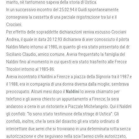
marito, nè tantomeno sapeva della storia di Ustica.
In un successivo incontro del 25.02.94 il Guidi spontaneamente
consegnava la cassetta di una parziale registrazione tra lui e il
Crociani.
Per effetto delle sopraddette dichiarazioni veniva escusso Crociani
Andrea, il quale in data 20.12.93 dichiarava di aver conosciuto il pilota
Naldini Mario intorno al 1980, in quanto gli era stato presentato dal dr.
Siciliano Claudio, amico comune. Aveva frequentato la famiglia del
Naldini fino al momento in cui questi era stato trasferito alle Frecce
Tricolori intorno al 1985-86.
Aveva incontrato il Naldini a Firenze a piazza della Signoria tra il 1987 e
il 1988; era in compagnia di una donna diversa dalla moglie; sembrava
preoccupato. Alcuni mesi dopo il
Naldini
lo aveva chiamato per
telefono e gli aveva chiesto un appuntamento a Firenze; la sera
andarono a cena in un ristorante a Piazzale Michelangelo. Qui il Naldini
gli confidò: “Io sono stato testimone della strage di Ustica”. Gli
confidò, inoltre, che la sera del disastro gli era stato ordinato di
intercettare due aerei che si trovavano in una determinata rotta senza
autorizzazione e che seguivano nella scia l’aereo civile autorizzato,