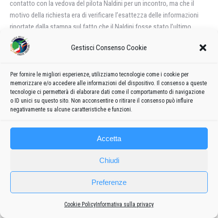
contatto con la vedova del pilota Naldini per un incontro, ma che il
motivo della richiesta era di verificare l’esattezza delle informazioni
riportate dalla stampa sul fatto che il Naldini fosse stato l’ultimo
pilota a rientrare alla base, un quarto d’ora prima dell’evento di Ustica.
Gestisci Consenso Cookie
Sulle foto scattate da un satellite, dalle quali si sarebbe rilevata la
presenza di furgoni che potrebbero aver ospitato armi a
radiofrequenza capaci di influire sulla strumentazione avionica degli
Per fornire le migliori esperienze, utilizziamo tecnologie come i cookie per
memorizzare e/o accedere alle informazioni del dispositivo. Il consenso a queste
aerei a Ramstein, ha negato di esserne in possesso (v. esame Cinti
tecnologie ci permetterà di elaborare dati come il comportamento di navigazione
Mario, PG 12.01.94)
o ID unici su questo sito. Non acconsentire o ritirare il consenso può influire
Purgatori Andrea, giornalista del Corriere della Sera
, aveva
negativamente su alcune caratteristiche e funzioni.
riferito di aver parlato con Meli Laura, amica del pilota Nutarelli, sulla
vicenda di Ustica, con particolare riferimento alle connessioni con il
Accetta
disastro di Ramstein. Sul contenuto del colloquio avuto con la Meli
dichiarava però di non poter rispondere, avvalendosi del segreto
Chiudi
professionale, e così non fornendo il nominativo della persona che lo
aveva messo in contatto con la donna (v. esame Purgatori Andrea, PG
Preferenze
12.01.94).
Guidi Silvano, giornalista di Famiglia Cristiana
, ha riferito di aver
Cookie Policy
Informativa sulla privacy
conosciuto il Crociani nel gennaio del 93 in occasione di un servizio