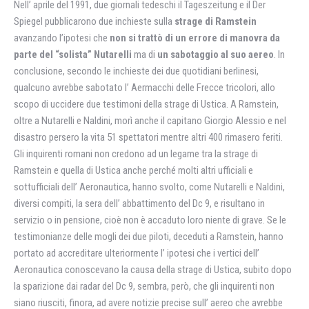
Nell’ aprile del 1991, due giornali tedeschi il Tageszeitung e il Der
Spiegel pubblicarono due inchieste sulla
strage di Ramstein
avanzando l’ipotesi che
non si trattò di un errore di manovra da
parte del “solista” Nutarelli
ma di
un sabotaggio al suo aereo
. In
conclusione, secondo le inchieste dei due quotidiani berlinesi,
qualcuno avrebbe sabotato l’ Aermacchi delle Frecce tricolori, allo
scopo di uccidere due testimoni della strage di Ustica. A Ramstein,
oltre a Nutarelli e Naldini, morì anche il capitano Giorgio Alessio e nel
disastro persero la vita 51 spettatori mentre altri 400 rimasero feriti.
Gli inquirenti romani non credono ad un legame tra la strage di
Ramstein e quella di Ustica anche perché molti altri ufficiali e
sottufficiali dell’ Aeronautica, hanno svolto, come Nutarelli e Naldini,
diversi compiti, la sera dell’ abbattimento del Dc 9, e risultano in
servizio o in pensione, cioè non è accaduto loro niente di grave. Se le
testimonianze delle mogli dei due piloti, deceduti a Ramstein, hanno
portato ad accreditare ulteriormente l’ ipotesi che i vertici dell’
Aeronautica conoscevano la causa della strage di Ustica, subito dopo
la sparizione dai radar del Dc 9, sembra, però, che gli inquirenti non
siano riusciti, finora, ad avere notizie precise sull’ aereo che avrebbe