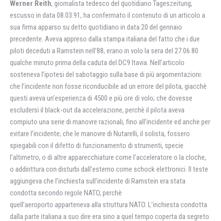
Werner Reith
, giornalista tedesco del quotidiano Tageszeitung,
escusso in data 08.03.91, ha confermato il contenuto di un articolo a
sua firma apparso su detto quotidiano in data 20 del gennaio
precedente. Aveva appreso dalla stampa italiana del fatto che i due
piloti deceduti a Ramstein nell’88, erano in volo la sera del 27.06.80
qualche minuto prima della caduta del DC9 Itavia. Nell’articolo
sosteneva l’ipotesi del sabotaggio sulla base di più argomentazioni:
che l’incidente non fosse riconducibile ad un errore del pilota, giacchè
questi aveva un’esperienza di 4500 e più ore di volo; che dovesse
escludersi il black-out da accelerazione, perchè il pilota aveva
compiuto una serie di manovre razionali, fino all’incidente ed anche per
evitare l’incidente; che le manovre di Nutarelli, il solista, fossero
spiegabili con il difetto di funzionamento di strumenti, specie
l’altimetro, o di altre apparecchiature come l’acceleratore o la cloche,
o addirittura con disturbi dall’esterno come schock elettronici. Il teste
aggiungeva che l’inchiesta sull’incidente di Ramstein era stata
condotta secondo regole NATO, perchè
quell’aeroporto apparteneva alla struttura NATO. L’inchiesta condotta
dalla parte italiana a suo dire era sino a quel tempo coperta da segreto.