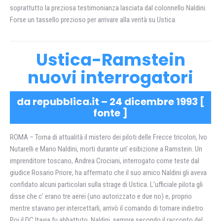
soprattutto la preziosa testimonianza lasciata dal colonnello Naldini.
Forse un tassello prezioso per arrivare alla verità su Ustica.
Ustica-Ramstein
nuovi interrogatori
da repubblica.it – 24 dicembre 1993 [
fonte
]
ROMA – Torna di attualità il mistero dei piloti delle Frecce tricolori, Ivo
Nutarelli e Mario Naldini, morti durante un’ esibizione a Ramstein. Un
imprenditore toscano, Andrea Crociani, interrogato come teste dal
giudice Rosario Priore, ha affermato che il suo amico Naldini gli aveva
confidato alcuni particolari sulla strage di Ustica. L’ufficiale pilota gli
disse che c’ erano tre aerei (uno autorizzato e due no) e, proprio
mentre stavano per intercettarli, arrivò il comando di tornare indietro.
Poi il DC Itavia fu abbattuto. Naldini, sempre secondo il racconto del