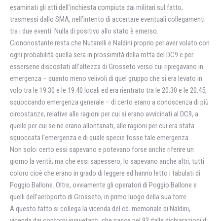
esaminati gli atti dell’inchiesta compiuta dai militari sul fatto,
trasmessi dallo SMA, nell’intento di accertare eventuali collegamenti
tra i due eventi. Nulla di positivo allo stato è emerso.
Ciononostante resta che Nutarelli e Naldini proprio per aver volato con
ogni probabilità quella sera in prossimità della rotta del DC9 e per
essersene discostati all’altezza di Grosseto verso cui ripiegavano in
emergenza – quanto meno velivoli di quel gruppo che si era levato in
volo tra le 19.30 e le 19.40 locali ed era rientrato tra le 20.30 e le 20.45,
squoccando emergenza generale – di certo erano a conoscenza di più
circostanze, relative alle ragioni per cui si erano avvicinati al DC9, a
quelle per cui se ne erano allontanati, alle ragioni per cui era stata
squoccata l’emergenza e di quale specie fosse tale emergenza.
Non solo: certo essi sapevano e potevano forse anche riferire un
giorno la verità; ma che essi sapessero, lo sapevano anche altri, tutti
coloro cioè che erano in grado di leggere ed hanno letto i tabulati di
Poggio Ballone. Oltre, ovviamente gli operatori di Poggio Ballone e
quelli dell’aeroporto di Grosseto, in primo luogo della sua torre.
A questo fatto si collega la vicenda del cd. memoriale di Naldini,
vicenda dai contorni inquietanti, che nasce nel 93 dalle dichiarazioni di