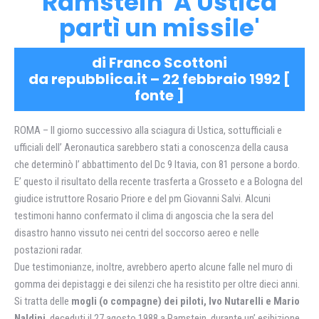
Ramstein 'A Ustica
partì un missile'
di Franco Scottoni
da repubblica.it – 22 febbraio 1992 [
fonte
]
ROMA – Il giorno successivo alla sciagura di Ustica, sottufficiali e
ufficiali dell’ Aeronautica sarebbero stati a conoscenza della causa
che determinò l’ abbattimento del Dc 9 Itavia, con 81 persone a bordo.
E’ questo il risultato della recente trasferta a Grosseto e a Bologna del
giudice istruttore Rosario Priore e del pm Giovanni Salvi. Alcuni
testimoni hanno confermato il clima di angoscia che la sera del
disastro hanno vissuto nei centri del soccorso aereo e nelle
postazioni radar.
Due testimonianze, inoltre, avrebbero aperto alcune falle nel muro di
gomma dei depistaggi e dei silenzi che ha resistito per oltre dieci anni.
Si tratta delle
mogli (o compagne) dei piloti, Ivo Nutarelli e Mario
Naldini
, deceduti il 27 agosto 1988 a Ramstein, durante un’ esibizione