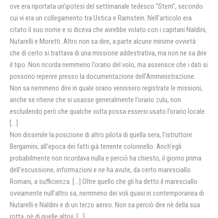
ove era riportata un’ipotesi del settimanale tedesco “Stern”, secondo
cui vi era un collegamento tra Ustica e Ramstein. Nell’articolo era
citato il suo nome e si diceva che avrebbe volato con i capitani Naldini,
Nutarelli e Moretti. Altro non sa dire, a parte alcune minime ovvietà:
che di certo si trattava di una missione addestrativa, ma non ne sa dire
il tipo. Non ricorda nemmeno l’orario del volo, ma asserisce che i dati si
possono reperire presso la documentazione dell’Amministrazione.
Non sa nemmeno dire in quale orario venissero registrate le missioni,
anche se ritiene che si usasse generalmente l’orario zulu, non
escludendo però che qualche volta possa essersi usato l’orario locale.
[…]
Non dissimile la posizione di altro pilota di quella sera, l’istruttore
Bergamini, all’epoca dei fatti già tenente colonnello. Anch’egli
probabilmente non ricordava nulla e perciò ha chiesto, il giorno prima
dell’escussione, informazioni e ne ha avute, da certo maresciallo
Romani, a sufficienza. […] Oltre quello che gli ha detto il maresciallo
ovviamente null’altro sa, nemmeno dei voli quasi in contemporanea di
Nutarelli e Naldini e di un terzo aereo. Non sa perciò dire nè della sua
rotta, nè di quelle altrui. […]