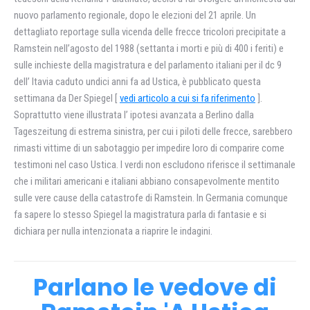
nuovo parlamento regionale, dopo le elezioni del 21 aprile. Un
dettagliato reportage sulla vicenda delle frecce tricolori precipitate a
Ramstein nell’agosto del 1988 (settanta i morti e più di 400 i feriti) e
sulle inchieste della magistratura e del parlamento italiani per il dc 9
dell’ Itavia caduto undici anni fa ad Ustica, è pubblicato questa
settimana da Der Spiegel [
vedi articolo a cui si fa riferimento
].
Soprattutto viene illustrata l’ ipotesi avanzata a Berlino dalla
Tageszeitung di estrema sinistra, per cui i piloti delle frecce, sarebbero
rimasti vittime di un sabotaggio per impedire loro di comparire come
testimoni nel caso Ustica. I verdi non escludono riferisce il settimanale
che i militari americani e italiani abbiano consapevolmente mentito
sulle vere cause della catastrofe di Ramstein. In Germania comunque
fa sapere lo stesso Spiegel la magistratura parla di fantasie e si
dichiara per nulla intenzionata a riaprire le indagini.
Parlano le vedove di