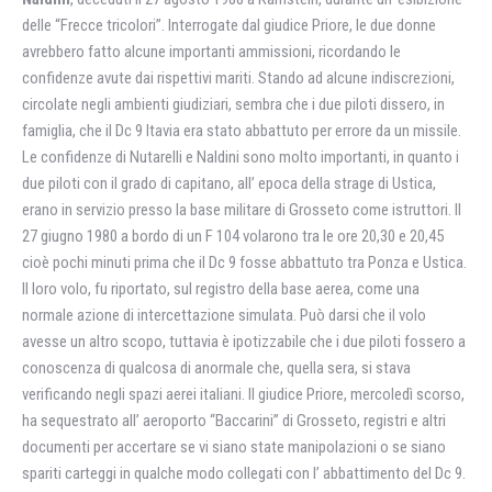
delle “Frecce tricolori”. Interrogate dal giudice Priore, le due donne
avrebbero fatto alcune importanti ammissioni, ricordando le
confidenze avute dai rispettivi mariti. Stando ad alcune indiscrezioni,
circolate negli ambienti giudiziari, sembra che i due piloti dissero, in
famiglia, che il Dc 9 Itavia era stato abbattuto per errore da un missile.
Le confidenze di Nutarelli e Naldini sono molto importanti, in quanto i
due piloti con il grado di capitano, all’ epoca della strage di Ustica,
erano in servizio presso la base militare di Grosseto come istruttori. Il
27 giugno 1980 a bordo di un F 104 volarono tra le ore 20,30 e 20,45
cioè pochi minuti prima che il Dc 9 fosse abbattuto tra Ponza e Ustica.
Il loro volo, fu riportato, sul registro della base aerea, come una
normale azione di intercettazione simulata. Può darsi che il volo
avesse un altro scopo, tuttavia è ipotizzabile che i due piloti fossero a
conoscenza di qualcosa di anormale che, quella sera, si stava
verificando negli spazi aerei italiani. Il giudice Priore, mercoledì scorso,
ha sequestrato all’ aeroporto “Baccarini” di Grosseto, registri e altri
documenti per accertare se vi siano state manipolazioni o se siano
spariti carteggi in qualche modo collegati con l’ abbattimento del Dc 9.