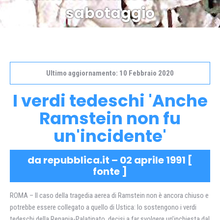
sabotaggio
Ultimo aggiornamento: 10 Febbraio 2020
I verdi tedeschi 'Anche
Ramstein non fu
un'incidente'
da repubblica.it – 02 aprile 1991 [
fonte
]
ROMA – Il caso della tragedia aerea di Ramstein non è ancora chiuso e
potrebbe essere collegato a quello di Ustica: lo sostengono i verdi
tedeschi della Renania-Palatinato, decisi a far svolgere un’inchiesta dal