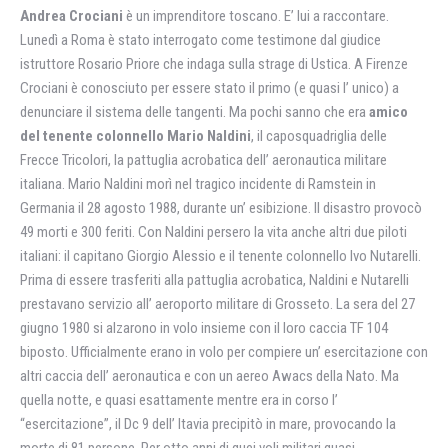
Andrea Crociani
è un imprenditore toscano. E’ lui a raccontare.
Lunedì a Roma è stato interrogato come testimone dal giudice
istruttore Rosario Priore che indaga sulla strage di Ustica. A Firenze
Crociani è conosciuto per essere stato il primo (e quasi l’ unico) a
denunciare il sistema delle tangenti. Ma pochi sanno che era
amico
del tenente colonnello Mario Naldini
, il caposquadriglia delle
Frecce Tricolori, la pattuglia acrobatica dell’ aeronautica militare
italiana. Mario Naldini morì nel tragico incidente di Ramstein in
Germania il 28 agosto 1988, durante un’ esibizione. Il disastro provocò
49 morti e 300 feriti. Con Naldini persero la vita anche altri due piloti
italiani: il capitano Giorgio Alessio e il tenente colonnello Ivo Nutarelli.
Prima di essere trasferiti alla pattuglia acrobatica, Naldini e Nutarelli
prestavano servizio all’ aeroporto militare di Grosseto. La sera del 27
giugno 1980 si alzarono in volo insieme con il loro caccia TF 104
biposto. Ufficialmente erano in volo per compiere un’ esercitazione con
altri caccia dell’ aeronautica e con un aereo Awacs della Nato. Ma
quella notte, e quasi esattamente mentre era in corso l’
“esercitazione”, il Dc 9 dell’ Itavia precipitò in mare, provocando la