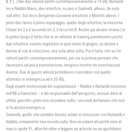
5.1
[…] Nei due velivoli partiti contemporaneamente a 19.30L Nutarelli
Ivo e Naldini Mario, due istruttori, su uno e Giannelli, allievo, da solo
sull’altro. Sul terzo Bergamini Giovanni istruttore e Moretti allievo. I
primi due fanno il primo equipaggio, quello degli istruttori, la missione
Chase Int.2 e il secondo Int.2; il terzo Int.8. Anche qui alcune stranezze.
In primo luogo il fatto che in un velivolo di training prendessero posto
due istruttori, evento registrato in quel mese di giugno, su decine e
decine di voli di istruzione, una sola altra volta. Poi il fatto che su tre
velivoli partiti contemporaneamente, per cui si poteva pensare che
facessero un’unica esercitazione, vengono iscritte tre esercitazioni
diverse. Due di questi velivoli potrebbero coincidere con quello
atterrato in emergenza ad h.20.45L.
Dagli esami testimoniali dei sopravvissuti – Naldini e Nutarelli morirono
nell’88 a Ramstein – e dei responsabili dell’aeroporto, nessun dato di
utilità, giacchè i primi non ricordano nulla, i secondi dichiarano che non
vi fu alcuna emergenza.
Giannelli, quello che avrebbe dovuto volare in istruzione con Nutarelli e
Naldini, ovviamente non ricorda nulla. Non ricordava alcunchè sino al
marzo-aprile 91, allorchè ebbe a leggere un articolo su un quotidiano