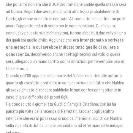
che poi altro non era che il DC9 dell’Itavia che cadde quella stessa sera
ad Ustica. Seguì i due aerei, ma arrivati all’altezza probabilmente di
Gaeta, gli venne ordinato di rientrare. Al momento del rientro non poté
usare l’apparato radio di bordo per le comunicazioni. Quella sera,
concludeva queste sue dichiarazioni, furono abbattuti due velivoli, uno
dei quali era quello civile. Aggiunse che
era intenzionato a scrivere
una memoria in cui avrebbe indicato tutto quello di cui era a
conoscenza
, descrivendo anche i dettagli tecnici sul volo di quella
sera, allegando un manoscritto con le istruzioni per l’eventuale uso di
tale memoria.
Quando nell’88 apprese della morte del Naldini non riferì alle autorità
quanto gli era stato confidato in considerazione del fatto che Naldini
gli aveva chiesto di rendere pubbliche le sue confessioni soltanto in
caso di gravi difficoltà dei propri figli.
Ha conosciuto il giornalista Guidi di Famiglia Cristiana; con lui ha
parlato più volte della vicenda di Ramstein, lasciandogli peraltro
intendere che era in possesso di uno dei memoriali scritti dal Naldini
sulla vicenda di Ustica, anche per incitarlo ad effettuare delle indagini
sul caso.