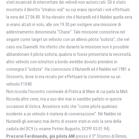
stati incaricati di intercettare dei velivoli non autorizzati. Gli è stato
mostrato il libretto “stralcio voli” su cui erano riportati i voli effettuati
la sera del 27.06.80. Vi ha rilevato che il Nutarelli ed il Naldini quella sera
si erano alzati in volo, alle ore 19.30 per svolgere una missione di
addestramento denominata “Chase”. Tale missione consisteva nel
seguire come target un velivolo con un allievo pilota “solista”, che nel
caso era Giannelli. Ha riferito che durante la missione non è possibile
abbandonare il pilota solista; qualora si fosse presentata la necessità,
altro velivolo con istruttori a bordo avrebbe dovuto prendere in
consegna il “solista”. Ha conosciuto il Nutarelli ed il Naldini nel 1981 a
Grosseto, dove si era recato per effettuare la conversione su un
velivolo F104S.
Non ricorda l’incontro conviviale di Pratica di Mare di cui parla la Meli.
Ricorda altre cene, ma a suo dire mai si sarebbe parlato in queste
occasioni di Ustica. Asserisce solo che “come pilota qualsiasi
incidente a un velivolo è materia di conversazione”. Nè Naldini nè
Nutarelli gli avevano mai detto di essere stati in volo la sera della
caduta del DC9 (v. esame Petrini Augusto, DCPP 03.01.94).
Precorvi Ferdinando, già pilota AM
presso il 5° Stormo di Rimini,