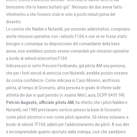
benissimo che lo hanno buttato giù”. Nessuno dei due aveva fatto
riferimento a che fossero stati in volo a pochi minuti prima del
disastro.
Le consta che Naldini e Nutarelli, pur essendo addestratori, compivano
anche missioni operative con i velivolo F104, e ove ve ne fosse stato
bisogno e comunque su disposizione del comandante della base
aerea, essi avrebbero potuto essere comandati per missioni operative
a bordo di velivoli intercettori F104.
Indicava poi in certo Precorvi Ferdinando, già pilota AM una persona,
che per i forti vincoli di amicizia con Nutarelli, avrebbe potuto ricevere
da costui confidenze. Come indicava in Caso Moreno, anch’esso
pilota, al tempo di Grosseto, altra persona in grado di riferire sulle
attività dei due in quel periodo (v. esame Meli Laura, DCPP 04.01.94).
Petrini Augusto, ufficiale pilota AM
, ha riferito che i piloti Naldini e
Nutarelli, nel 1980 prestavano servizio presso la base di Grosseto
come piloti istruttori e non come piloti operativi. Gli stessi volavano a
bordo di velivoli TF104, adibiti per l’addestramento dei piloti. A suo dire
è incomprensibile quanto riportato dalla stampa, cioè che sarebbero