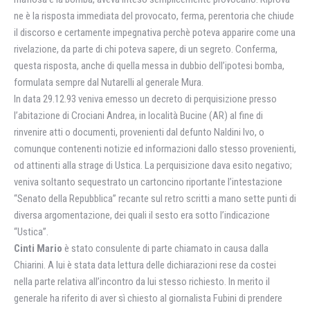
ne è la risposta immediata del provocato, ferma, perentoria che chiude
il discorso e certamente impegnativa perchè poteva apparire come una
rivelazione, da parte di chi poteva sapere, di un segreto. Conferma,
questa risposta, anche di quella messa in dubbio dell’ipotesi bomba,
formulata sempre dal Nutarelli al generale Mura.
In data 29.12.93 veniva emesso un decreto di perquisizione presso
l’abitazione di Crociani Andrea, in località Bucine (AR) al fine di
rinvenire atti o documenti, provenienti dal defunto Naldini Ivo, o
comunque contenenti notizie ed informazioni dallo stesso provenienti,
od attinenti alla strage di Ustica. La perquisizione dava esito negativo;
veniva soltanto sequestrato un cartoncino riportante l’intestazione
“Senato della Repubblica” recante sul retro scritti a mano sette punti di
diversa argomentazione, dei quali il sesto era sotto l’indicazione
“Ustica”.
Cinti Mario
è stato consulente di parte chiamato in causa dalla
Chiarini. A lui è stata data lettura delle dichiarazioni rese da costei
nella parte relativa all’incontro da lui stesso richiesto. In merito il
generale ha riferito di aver sì chiesto al giornalista Fubini di prendere