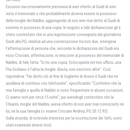
Escusso successivamente precisava di aver riferito al Guidi di aver
visto il memoriale e che probabilmente doveva essere in possesso
della moglie del Naldini, aggiungendo di non aver mai detto al Guidi di
esserne in possesso di una copia. In seguito a tale dichiarazione gli è
stato contestato che in una registrazione consegnata dal giornalista
Guidi alla PG, relativa ad una conversazione tra loro due, emergeva
l’affermazione di persona che, secondo le dichiarazioni del Guidi era
esso Crociani, affermazione, in relazione al possesso del memoriale di
Naldini, di tale fatta: “Io ho una copia, fotocopiata nel mio ufficio, una
l’ha Siciliano e l’altra la moglie. Basta, non esistono altre”. Così
rispondeva: “Ho detto ciò al fine di togliermi di dosso il Guidi che mi
assillava di continuo con telefonate”, specificando “Confermo che la
mia famiglia e quella di Naldini si sono frequentate in alcune occasioni.
Ci siamo visti per circa 15 volte”, pur avendogli contestato che la
Chiarini, moglie del Naldini, aveva riferito di non aver mai conosciuto né
lui, né la sua famiglia (v. esame Crociani Andrea, PG 20.12.93).
Sulla vicenda, di notevole interesse per la ricostruzione dei fatti, sono
stati esaminati diversi testi.