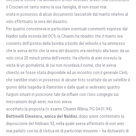
il Crociani né tanto meno la sua famiglia, di non esser mai
stata in possesso di alcun documento lasciatole dal marito relativo al
volo effettuato la sera del disastro.
Per quanto concerneva in particolare eventuali commenti espressi dal
Naldini sulla vicenda del DC9, la Chiarini ha ribadito che il marito era
convinto dell’ipotesi della bomba a bordo del velivolo e ha ammesso
che le aveva detto che la sera del disastro era rientrato alla base, da un
volo circa 20 minuti prima dell’evento. Ha riferito di aver ricevuto la
visita di un giornalista, di cui non ricordava il nome, che le aveva
chiesto se fosse stata disponibile ad un incontro con il generale Cinti,
che sarebbe stato in possesso di alcune foto scattate da un satellite il
giorno della tragedia di Ramstein e dalle quali si vedevano quattro
furgoni situati in posizione tale da influire con i loro congegni sui
meccanismi degli aerei; ma non aveva
accettato la proposta (v. esame Chiarini Wilma, PG 04.01.94).
Bettinelli Eleonora, amica del Naldini
, dopo avere confermato la
deposizione del febbraio 92, nella quale aveva affermato di non aver
mai parlato con lui di Ustica nè di particolari missioni – ha dichiarato di