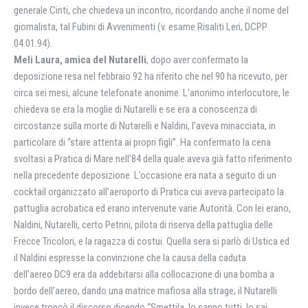
generale Cinti, che chiedeva un incontro, ricordando anche il nome del
giornalista, tal Fubini di Avvenimenti (v. esame Risaliti Leri, DCPP
04.01.94).
Meli Laura, amica del Nutarelli
, dopo aver confermato la
deposizione resa nel febbraio 92 ha riferito che nel 90 ha ricevuto, per
circa sei mesi, alcune telefonate anonime. L’anonimo interlocutore, le
chiedeva se era la moglie di Nutarelli e se era a conoscenza di
circostanze sulla morte di Nutarelli e Naldini, l’aveva minacciata, in
particolare di “stare attenta ai propri figli”. Ha confermato la cena
svoltasi a Pratica di Mare nell’84 della quale aveva già fatto riferimento
nella precedente deposizione. L’occasione era nata a seguito di un
cocktail organizzato all’aeroporto di Pratica cui aveva partecipato la
pattuglia acrobatica ed erano intervenute varie Autorità. Con lei erano,
Naldini, Nutarelli, certo Petrini, pilota di riserva della pattuglia delle
Frecce Tricolori, e la ragazza di costui. Quella sera si parlò di Ustica ed
il Naldini espresse la convinzione che la causa della caduta
dell’aereo DC9 era da addebitarsi alla collocazione di una bomba a
bordo dell’aereo, dando una matrice mafiosa alla strage; il Nutarelli
invece troncò il discorso dicendo “Smettila, lo sanno tutti, lo sai