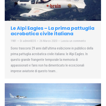
Le Alpi Eagles – La prima pattuglia
acrobatica civile italiana
1981
Di
admin8235
26 Marzo 2020
Lascia un commento
Sono trascorsi 29 anni dall’ultima esibizione in pubblico della
prima pattuglia acrobatica civile italiana: le Alpi Eagles. In
questo grande frangente temporale la memoria di
appassionati e fans non ha dimenticato le eccezionali
imprese aviatorie di questo team…