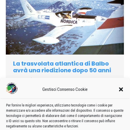
La trasvolata atlantica di Balbo
avrà una riedizione dopo 50 anni
1983
Di
admin8235
26 Marzo 2020
Lascia un commento
A cinquant’anni di distanza dalla mitica trasvolata atlantica di
Gestisci Consenso Cookie
Italo Balbo, la Siai Marchetti si è riproposta di ripetere
l’impresa nel medesimo periodo dell’anno. Il raid da Vergiate
Per fornire le migliori esperienze, utilizziamo tecnologie come i cookie per
sino a Chicago ha lo scopo soprattutto di propagandare i
memorizzare e/o accedere alle informazioni del dispositivo. Il consenso a queste
veivoli dell’azienda di Vergiate sul mercato americano.
tecnologie ci permetterà di elaborare dati come il comportamento di navigazione
o ID unici su questo sito. Non acconsentire o ritirare il consenso può influire
negativamente su alcune caratteristiche e funzioni.