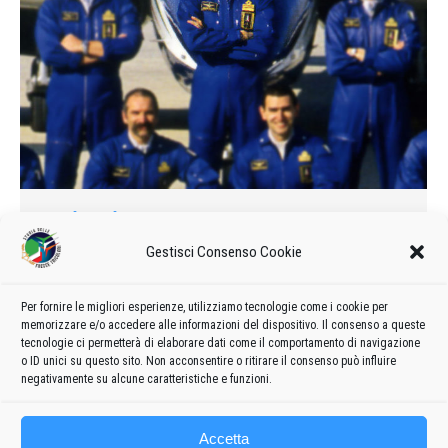
Raineri, nuovo capogruppo delle
Frecce tricolori
Gestisci Consenso Cookie
1988
Di
admin8235
27 Novembre 2019
Lascia un commento
Il ten. col. Diego Raineri, comandante del 313° gruppo aereo di
Per fornire le migliori esperienze, utilizziamo tecnologie come i cookie per
memorizzare e/o accedere alle informazioni del dispositivo. Il consenso a queste
stanza a Rivolto, è da ieri il nuovo capogruppo-provvisorio,
tecnologie ci permetterà di elaborare dati come il comportamento di navigazione
delle Frecce tricolori.
o ID unici su questo sito. Non acconsentire o ritirare il consenso può influire
negativamente su alcune caratteristiche e funzioni.
Accetta