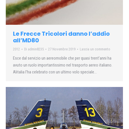
Le Frecce Tricolori danno l’addio
all’MD80
2012
Di
admin8235
27 Novembre 2019
Lascia un commento
Esce dal servizio un aereomobile che per quasi trent’anni ha
avuto un ruolo importantissimo nel trasporto aereo italiano.
Alitalia l’ha celebrato con un ultimo volo speciale…