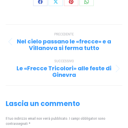
Condividi
Condividi
Condividi
Condividi
su
su
su
su
Facebook
X
Pinterest
WhatsApp
Naviga
PRECEDENTE
tra
Nel cielo passano le «frecce» e a
Post
i
Villanova si ferma tutto
precedente:
post
SUCCESSIVO
Le «Frecce Tricolori» alle feste di
Prossimo
Ginevra
post:
Lascia un commento
Il tuo indirizzo email non verrà pubblicato. I campi obbligatori sono
contrassegnati
*