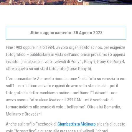
Ultimo aggiornamento: 30 Agosto 2023
Fine 1983 oppure inizio 1984, un volo organizzato ad hoc, per esigenze
fotografico – pubblicitarie in vista dell’anno ormai prossimo (o appena
iniziato…): si alzano in volo i velivoli di Pony 1, Pony 9, Pony 8 e Pony 4,
oltre a quello su cui sta il fotografo (forse Pony 5).
L’ex-comandante Zanovello ricorda come “nella foto su venezia io ero
sull’1… ero l’ultimo arrivato e quindi dovevo solo stare in ala… poi il
fotografo ha detto: cambiamo ordine… mettiamo l’1 davanti… non
avevo ancora fatto alcun lead con il 399 PAN… mi è sembrato di
tornare indietro alle scuole di volo… bellissimo”. Oltre a lui Bernardis,
Molinaro e Brovedani.
Anche sul profilo Facebook di
Giambattista Molinaro
si parla di questo
volo “fotografico” e quanto alla presenza sui velivoli, i ricordi