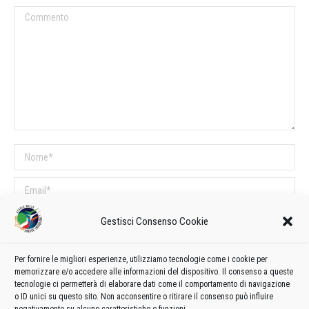
Commento
Nome *
Email *
Sito web
Gestisci Consenso Cookie
Per fornire le migliori esperienze, utilizziamo tecnologie come i cookie per
COMMENTI SUL POST
memorizzare e/o accedere alle informazioni del dispositivo. Il consenso a queste
tecnologie ci permetterà di elaborare dati come il comportamento di navigazione
Questo sito utilizza Akismet per ridurre lo spam.
Scopri come vengono
o ID unici su questo sito. Non acconsentire o ritirare il consenso può influire
elaborati i dati derivati dai commenti
.