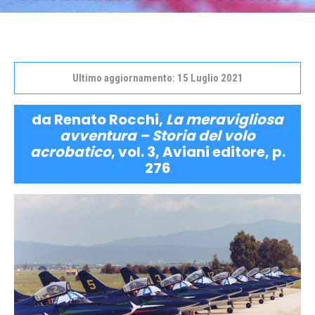
Ultimo aggiornamento: 15 Luglio 2021
da Renato Rocchi,
La meravigliosa
avventura – Storia del volo
acrobatico
, vol. 3, Aviani editore, p.
276