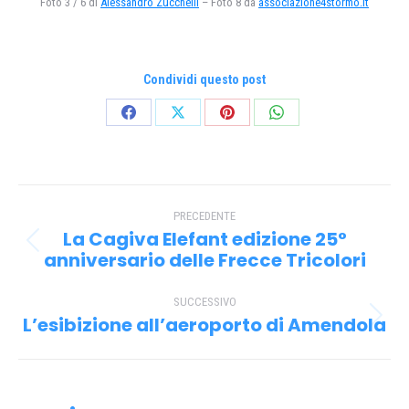
Foto 3 / 6 di
Alessandro Zucchelli
– Foto 8 da
associazione4stormo.it
Condividi questo post
Condividi
Condividi
Condividi
Condividi
su
su
su
su
Facebook
X
Pinterest
WhatsApp
Naviga
PRECEDENTE
tra
La Cagiva Elefant edizione 25°
Post
i
anniversario delle Frecce Tricolori
precedente:
post
SUCCESSIVO
L’esibizione all’aeroporto di Amendola
Prossimo
post: