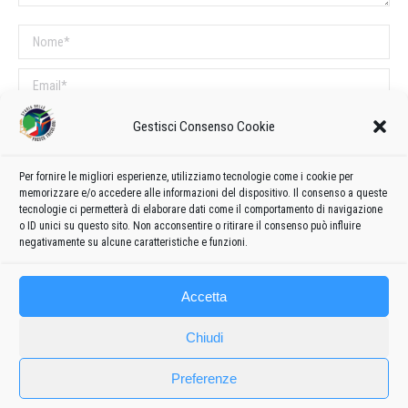
Nome *
Email *
Sito web
Gestisci Consenso Cookie
Per fornire le migliori esperienze, utilizziamo tecnologie come i cookie per
COMMENTI SUL POST
memorizzare e/o accedere alle informazioni del dispositivo. Il consenso a queste
tecnologie ci permetterà di elaborare dati come il comportamento di navigazione
Questo sito utilizza Akismet per ridurre lo spam.
Scopri come vengono
o ID unici su questo sito. Non acconsentire o ritirare il consenso può influire
elaborati i dati derivati dai commenti
.
negativamente su alcune caratteristiche e funzioni.
Accetta
Chiudi
Preferenze