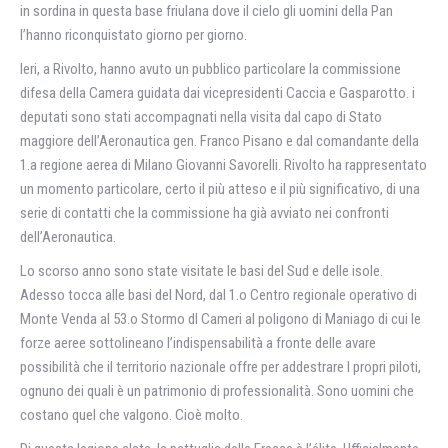
in sordina in questa base friulana dove il cielo gli uomini della Pan
l’hanno riconquistato giorno per giorno.
Ieri, a Rivolto, hanno avuto un pubblico particolare la commissione
difesa della Camera guidata dai vicepresidenti Caccia e Gasparotto. i
deputati sono stati accompagnati nella visita dal capo di Stato
maggiore dell’Aeronautica gen. Franco Pisano e dal comandante della
1.a regione aerea di Milano Giovanni Savorelli. Rivolto ha rappresentato
un momento particolare, certo il più atteso e il più significativo, di una
serie di contatti che la commissione ha già avviato nei confronti
dell’Aeronautica.
Lo scorso anno sono state visitate le basi del Sud e delle isole.
Adesso tocca alle basi del Nord, dal 1.o Centro regionale operativo di
Monte Venda al 53.o Stormo dl Cameri al poligono di Maniago di cui le
forze aeree sottolineano l’indispensabilità a fronte delle avare
possibilità che il territorio nazionale offre per addestrare I propri piloti,
ognuno dei quali è un patrimonio di professionalità. Sono uomini che
costano quel che valgono. Cioè molto.