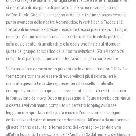
Di questa legione alata, la pattuglia delle Frecce è l’élite. Ufficialmente
si è trattato di una presa di contatto, o se si ascoltano le parole
dell’on. Paolo Caccia di un «segno di solidale testimonianza» verso la
punta avanzata della nostra Aeronautica. In verità per le Frecce si è
trattato di un «esame». Il vice-presidente Caccia presenterà, infatti, al
ministro Zanone una relazione sullo «stato dell’arte» della pattuglia
dalla quale scaturirà un dibattito e la decisione finale sul ritorno in
quota del gruppo acrobatico della nostra aviazione. Già esistono 26
richieste di partecipazione a manifestazioni, in gran parte estere.
Vediamo allora come si sono presentate le «Frecce tricolori 1989». La
formazione tornera ad essere di nove velivoli più il solista. Ieri è
mancato quest’ultimo che rappresenterà il tassello finale alla
ricomposizione del gruppo, ma l’arrampicata al cielo ha visto di nuovo
la formazione del nove. Dopo un passaggio di figura a rombo con virata
a destra, i velivoli hanno compiuto un perfetto looping sull’asse
leggermente spostato della pista e quindi l’esecuzione della figura
detta del «cardioide» di invenzione domestica. All’uscita da un tonneau
gli aerei hanno assunto la formazione del «ventaglio» per dare vita
all’altra figura, tutta personale, dell’«Apollo 313» dal numero del Gruppo