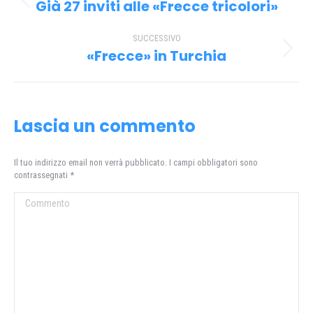
tra
Già 27 inviti alle «Frecce tricolori»
Post
i
precedente:
SUCCESSIVO
post
«Frecce» in Turchia
Prossimo
post:
Lascia un commento
Il tuo indirizzo email non verrà pubblicato. I campi obbligatori sono
contrassegnati
*
Commento