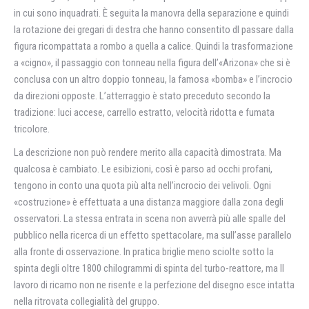
in cui sono inquadrati. È seguita la manovra della separazione e quindi
la rotazione dei gregari di destra che hanno consentito dl passare dalla
figura ricompattata a rombo a quella a calice. Quindi la trasformazione
a «cigno», il passaggio con tonneau nella figura dell’«Arizona» che si è
conclusa con un altro doppio tonneau, la famosa «bomba» e l’incrocio
da direzioni opposte. L’atterraggio è stato preceduto secondo la
tradizione: luci accese, carrello estratto, velocità ridotta e fumata
tricolore.
La descrizione non può rendere merito alla capacità dimostrata. Ma
qualcosa è cambiato. Le esibizioni, così è parso ad occhi profani,
tengono in conto una quota più alta nell’incrocio dei velivoli. Ogni
«costruzione» è effettuata a una distanza maggiore dalla zona degli
osservatori. La stessa entrata in scena non avverrà più alle spalle del
pubblico nella ricerca di un effetto spettacolare, ma sull’asse parallelo
alla fronte di osservazione. In pratica briglie meno sciolte sotto la
spinta degli oltre 1800 chilogrammi di spinta del turbo-reattore, ma II
lavoro di ricamo non ne risente e la perfezione del disegno esce intatta
nella ritrovata collegialità del gruppo.