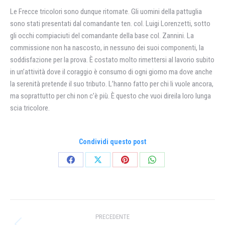
Le Frecce tricolori sono dunque ritornate. Gli uomini della pattuglia
sono stati presentati dal comandante ten. col. Luigi Lorenzetti, sotto
gli occhi compiaciuti del comandante della base col. Zannini. La
commissione non ha nascosto, in nessuno dei suoi componenti, la
soddisfazione per la prova. È costato molto rimettersi al lavorio subito
in un’attività dove il coraggio è consumo di ogni giorno ma dove anche
la serenità pretende il suo tributo. L’hanno fatto per chi li vuole ancora,
ma soprattutto per chi non c’è più. È questo che vuoi direila loro lunga
scia tricolore.
Condividi questo post
Condividi
Condividi
Condividi
Condividi
su
su
su
su
Facebook
X
Pinterest
WhatsApp
Naviga
PRECEDENTE